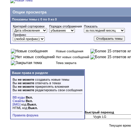
Опции просмотра
Показаны темы с 0 по 0 из 0
Критерий сортировки
Порядок отображения
Показать
Префикс
Новые сообщения
Нет новых сообщений
Тема закрыта
Ваши права в разделе
Вы
не можете
создавать новые темы
Вы
не можете
отвечать в темах
Вы
не можете
прикреплять вложения
Вы
не можете
редактировать свои сообщения
BB коды
Вкл.
Смайлы
Вкл.
[IMG]
код
Выкл.
HTML код
Выкл.
Быстрый переход
Правила форума
Текущее врем