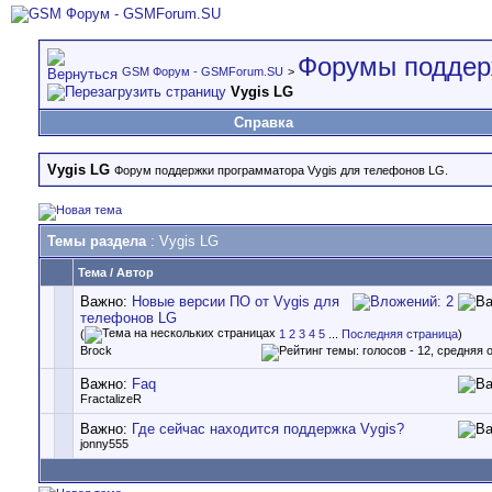
Форумы поддер
GSM Форум - GSMForum.SU
>
Vygis LG
Справка
Vygis LG
Форум поддержки программатора Vygis для телефонов LG.
Темы раздела
: Vygis LG
Тема
/
Автор
Важно:
Новые версии ПО от Vygis для
телефонов LG
(
1
2
3
4
5
...
Последняя страница
)
Brock
Важно:
Faq
FractalizeR
Важно:
Где сейчас находится поддержка Vygis?
jonny555