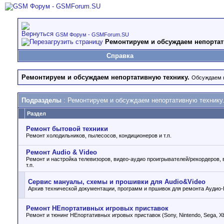
GSM Форум - GSMForum.SU
Ремонтируем и обсуждаем непортат
Справка
Ремонтируем и обсуждаем непортативную технику.
Обсуждаем н
Подразделы
: Ремонтируем и обсуждаем непортативную технику
Раздел
Ремонт бытовой техники
Ремонт холодильников, пылесосов, кондиционеров и т.п.
Ремонт Audio & Video
Ремонт и настройка телевизоров, видео-аудио проигрывателей/рекордеров,
т.п.
Сервис мануалы, схемы и прошивки для Audio&Video
Архив технической документации, программ и пршивок для ремонта Аудио-
Ремонт НЕпортативных игровых приставок
Ремонт и тюнинг НЕпортативных игровых приставок (Sony, Nintendo, Sega, Xbo