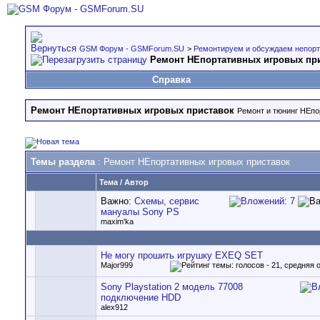
GSM Форум - GSMForum.SU
>
Ремонтируем и обсуждаем непорт
Ремонт НЕпортативных игровых пр
Справка
Ремонт НЕпортативных игровых приставок
Ремонт и тюнинг НЕпор
Темы раздела
: Ремонт НЕпортативных игровых приставок
Тема
/
Автор
Важно:
Схемы, сервис
мануалы Sony PS
maxim'ka
Не могу прошить игрушку EXEQ SET
Major999
Sony Playstation 2 модель 77008
подключение HDD
alex912