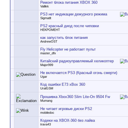
Ремонт блока питания XBOX 360
Vallikk
PS3 нет индикации дежурного режима
Sigmatlt
PS2 красный диод после чиповки
HEKPOMEHT
как запустить блок питания
AndrewOST
Fly Helicopter не работает пульт
master_dfx
Китайский радиоуправляемый хеликоптер
Major999
Не включается PS3 (Красный огонь смерти)
Ugar
Код ошибки Е73 xBox 360
UralGSM
Прошивка Xbox360 Slim Lite-On 9504 Fw
Mumang
Не читает игровые диски PS2
mobiledoc
Кодеки на XBOX-360 без лайва
trava43