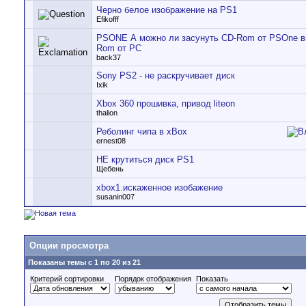
Черно белое изображение на PS1
Efikofff
PSONE А можно ли засунуть CD-Rom от PSOne в
Rom от PC
back37
Sony PS2 - не раскручивает диск
Ixik
Xbox 360 прошивка, привод liteon
thalion
Реболинг чипа в xBox
ernest08
НЕ крутиться диск PS1
Щебень
xbox1.искаженное изобажение
susanin007
Опции просмотра
Показаны темы с 1 по 20 из 21
Критерий сортировки
Порядок отображения
Показать