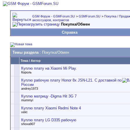
GSM Форум - GSMForum.SU
>
GSMForum.SU
>
Покупка / Прода
аксессуаров, контрактов
Покупка/Обмен
Справка
Темы раздела
: Покупка/Обмен
Тема
/
Автор
Куплю плату на Xiaomi Mi Play.
Король
Куплю рабочую плату Honor 8x JSN-L21. С доставкой по
России
andrey1973
Куплю матрицу -Digma Hit 3G 7
mummyi
Куплю плату Xiaomi Redmi Note 4
vekt
Куплю плату LG D335 рабочую
shoxa907