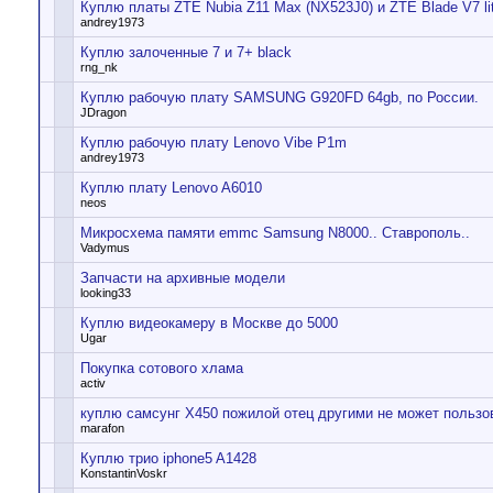
Куплю платы ZTE Nubia Z11 Max (NX523J0) и ZTE Blade V7 li
andrey1973
Куплю залоченные 7 и 7+ black
rng_nk
Куплю рабочую плату SAMSUNG G920FD 64gb, по России.
JDragon
Куплю рабочую плату Lenovo Vibe P1m
andrey1973
Куплю плату Lenovo A6010
neos
Микросхема памяти emmc Samsung N8000.. Ставрополь..
Vadymus
Запчасти на архивные модели
looking33
Куплю видеокамеру в Москве до 5000
Ugar
Покупка сотового хлама
activ
куплю самсунг X450 пожилой отец другими не может пользо
marafon
Куплю трио iphone5 A1428
KonstantinVoskr