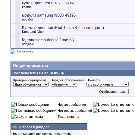
куплю дисплеи и тачскрины
kainda
модули samsung i9500 -I9195
novator
Купллю дисплей iPod Touch 4 черного цвета
KonstantinVoskr
Куплю sigma dongle 1pac б/у
odajon70
Опции просмотра
Показаны темы с 1 по 20 из 216
Критерий сортировки
Порядок отображения
Показать
Новые сообщения
Нет новых сообщений
Тема закрыта
Ваши права в разделе
Вы
не можете
создавать новые темы