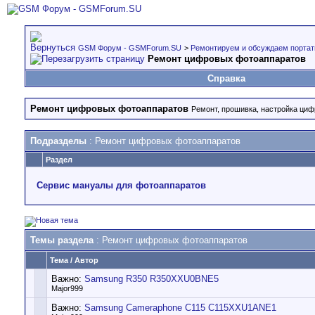
GSM Форум - GSMForum.SU
>
Ремонтируем и обсуждаем портат
Ремонт цифровых фотоаппаратов
Справка
Ремонт цифровых фотоаппаратов
Ремонт, прошивка, настройка циф
Подразделы
: Ремонт цифровых фотоаппаратов
Раздел
Сервис мануалы для фотоаппаратов
Темы раздела
: Ремонт цифровых фотоаппаратов
Тема
/
Автор
Важно:
Samsung R350 R350XXU0BNE5
Major999
Важно:
Samsung Cameraphone C115 C115XXU1ANE1