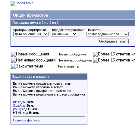
Опции просмотра
Показаны темы с 0 по 0 из 0
Критерий сортировки
Порядок отображения
Показать
Новые сообщения
Нет новых сообщений
Тема закрыта
Ваши права в разделе
Вы
не можете
создавать новые темы
Вы
не можете
отвечать в темах
Вы
не можете
прикреплять вложения
Вы
не можете
редактировать свои сообщения
BB коды
Вкл.
Смайлы
Вкл.
[IMG]
код
Выкл.
HTML код
Выкл.
Правила форума