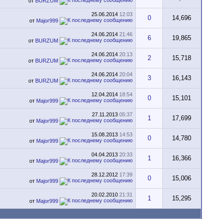
от
BURZUM
25.06.2014
12:03
0
14,696
от
Major999
24.06.2014
21:46
6
19,865
от
BURZUM
24.06.2014
20:13
2
15,718
от
BURZUM
24.06.2014
20:04
3
16,143
от
BURZUM
12.04.2014
18:54
0
15,101
от
Major999
27.11.2013
05:37
1
17,699
от
Major999
15.08.2013
14:53
0
14,780
от
Major999
04.04.2013
20:33
1
16,366
от
Major999
28.12.2012
17:39
0
15,006
от
Major999
20.02.2010
21:31
1
15,295
от
Major999