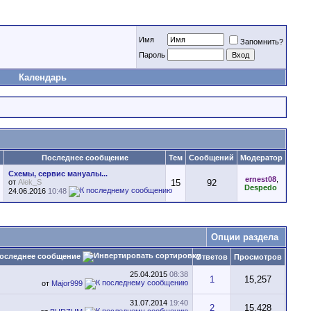
Имя
Запомнить?
Пароль
Календарь
Последнее сообщение
Тем
Сообщений
Модератор
Схемы, сервис мануалы...
ernest08
,
от
Alek_S
15
92
Despedo
24.06.2016
10:48
Опции раздела
оследнее сообщение
Ответов
Просмотров
25.04.2015
08:38
1
15,257
от
Major999
31.07.2014
19:40
2
15,428