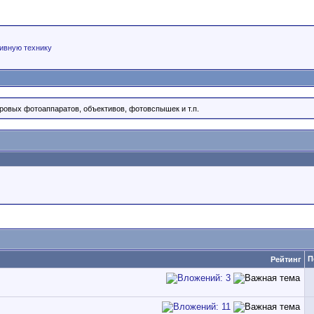
ивную технику
ровых фотоаппаратов, объективов, фотовспышек и т.п.
П
Рейтинг