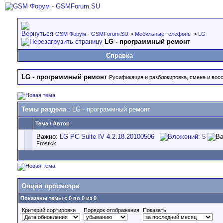
GSM Форум - GSMForum.SU
>
Мобильные телефоны
>
LG
LG - программный ремонт
Справка
LG - программный ремонт
Русификация и разблокировка, смена и вос
Темы раздела
: LG - программный ремонт
Тема
/
Автор
Важно:
LG PC Suite IV 4.2.18.20100506
Frostick
Опции просмотра
Показаны темы с 0 по 0 из 0
Критерий сортировки
Порядок отображения
Показать