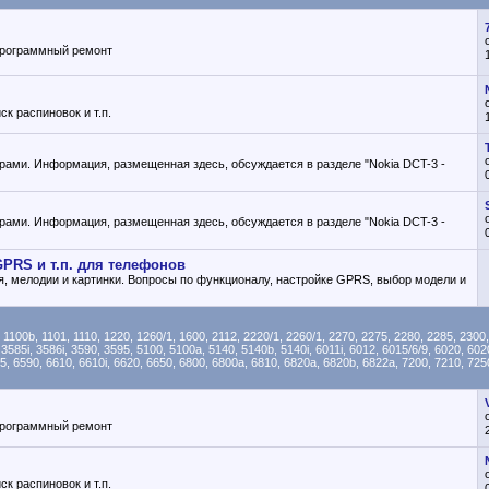
 программный ремонт
к распиновок и т.п.
ами. Информация, размещенная здесь, обсуждается в разделе "Nokia DCT-3 -
ами. Информация, размещенная здесь, обсуждается в разделе "Nokia DCT-3 -
GPRS и т.п. для телефонов
, мелодии и картинки. Вопросы по функционалу, настройке GPRS, выбор модели и
, 1101, 1110, 1220, 1260/1, 1600, 2112, 2220/1, 2260/1, 2270, 2275, 2280, 2285, 2300, 2
 3585i, 3586i, 3590, 3595, 5100, 5100a, 5140, 5140b, 5140i, 6011i, 6012, 6015/6/9, 6020, 60
85, 6590, 6610, 6610i, 6620, 6650, 6800, 6800a, 6810, 6820a, 6820b, 6822a, 7200, 7210, 7250
 программный ремонт
к распиновок и т.п.