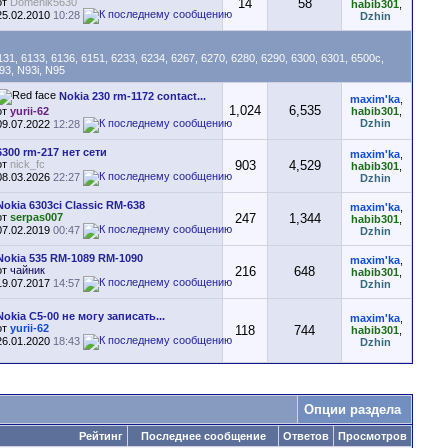
от
Domenik5630
14
58
habib301
,
25.02.2010
10:28
Dzhin
, 6133, 6136, 6151, 6233, 6234, 6267, 6270, 6280, 6290, 6300, 6301, 6500c,
93, N93i, N95
Nokia 230 rm-1172 contact...
maxim'ka
,
1,024
6,535
от
yurii-62
habib301
,
Dzhin
09.07.2022
12:28
6300 rm-217 нет сети
maxim'ka
,
от
nick_fc
903
4,529
habib301
,
08.03.2026
22:27
Dzhin
Nokia 6303ci Classic RM-638
maxim'ka
,
от
serpas007
247
1,344
habib301
,
07.02.2019
00:47
Dzhin
Nokia 535 RM-1089 RM-1090
maxim'ka
,
от
чайник
216
648
habib301
,
19.07.2017
14:57
Dzhin
Nokia C5-00 не могу записать...
maxim'ka
,
от
yurii-62
118
744
habib301
,
26.01.2020
18:43
Dzhin
Опции раздела
Рейтинг
Последнее сообщение
Ответов
Просмотров