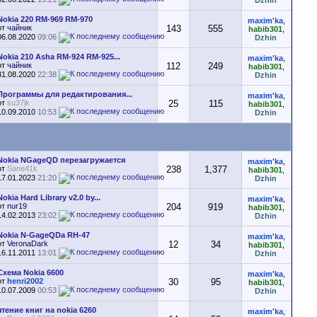
Dzhin
Nokia 220 RM-969 RM-970
maxim'ka
,
от
чайник
143
555
habib301
,
06.08.2020
09:06
Dzhin
Nokia 210 Asha RM-924 RM-925...
maxim'ka
,
от
чайник
112
249
habib301
,
31.08.2020
22:38
Dzhin
Программы для редактирования...
maxim'ka
,
от
su37jk
25
115
habib301
,
10.09.2010
10:53
Dzhin
Nokia NGageQD перезагружается
maxim'ka
,
от
Sane41k
238
1,377
habib301
,
17.01.2023
21:20
Dzhin
Nokia Hard Library v2.0 by...
maxim'ka
,
от
nur19
204
919
habib301
,
14.02.2013
23:02
Dzhin
Nokia N-GageQDa RH-47
maxim'ka
,
от
VeronaDark
12
34
habib301
,
16.11.2011
13:01
Dzhin
Схема Nokia 6600
maxim'ka
,
от
henri2002
30
95
habib301
,
10.07.2009
00:53
Dzhin
чтение книг на nokia 6260
maxim'ka
,