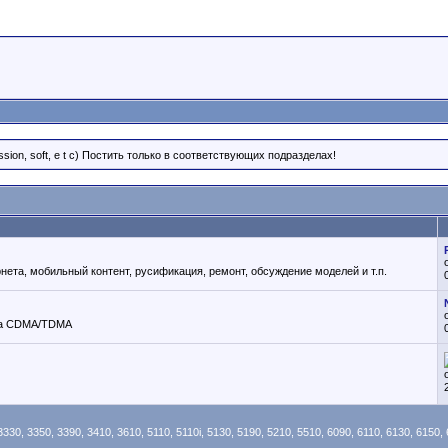
ion, soft, e t c) Постить только в соответствующих подразделах!
ета, мобильный контент, русификация, ремонт, обсуждение моделей и т.п.
рта CDMA/TDMA
3350, 3390, 3410, 3610, 5110, 5110i, 5130, 5190, 5210, 5510, 6090, 6110, 6130, 6150, 61