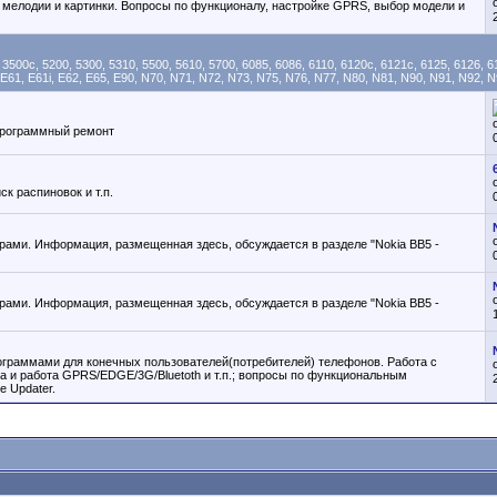
мелодии и картинки. Вопросы по функционалу, настройке GPRS, выбор модели и
c, 5200, 5300, 5310, 5500, 5610, 5700, 6085, 6086, 6110, 6120c, 6121c, 6125, 6126, 6131
, E61, E61i, E62, E65, E90, N70, N71, N72, N73, N75, N76, N77, N80, N81, N90, N91, N92, N
 программный ремонт
к распиновок и т.п.
ами. Информация, размещенная здесь, обсуждается в разделе "Nokia BB5 -
ами. Информация, размещенная здесь, обсуждается в разделе "Nokia BB5 -
ограммами для конечных пользователей(потребителей) телефонов. Работа с
а и работа GPRS/EDGE/3G/Bluetoth и т.п.; вопросы по функциональным
e Updater.