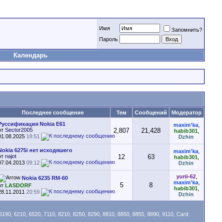
Имя
Запомнить?
Пароль
Календарь
Последнее сообщение
Тем
Сообщений
Модератор
Руссификация Nokia E61
maxim'ka
,
от
Sector2005
2,807
21,428
habib301
,
01.08.2025
18:51
Dzhin
Nokia 6275i нет исходяшего
maxim'ka
,
от
najot
12
63
habib301
,
07.04.2013
09:12
Dzhin
yurii-62
,
Nokia 6235 RM-60
maxim'ka
,
5
8
от
LASDORF
habib301
,
28.11.2011
20:59
Dzhin
90, 6210, 6520, 7110, 8210, 8250, 8290, 8810, 8850, 8855, 8890, 9110, Card