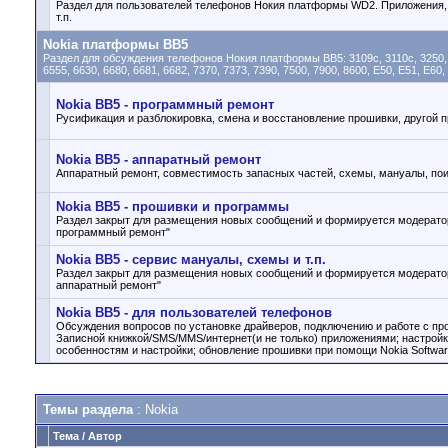
Раздел для пользователей телефонов Нокия платформы WD2. Приложения, 
т.п.
Nokia платформы BB5
Раздел для обсуждения телефонов Нокия платформы BB5: 3109c, 3110c, 3250, 3500
6555, 6630, 6680, 6681, 6682, 7370, 7373, 7390, 7500, 7900, 8600, E50, E51, E60
Nokia BB5 - программный ремонт
Русификация и разблокировка, смена и восстановление прошивки, другой
Nokia BB5 - аппаратный ремонт
Аппаратный ремонт, совместимость запасных частей, схемы, мануалы, поис
Nokia BB5 - прошивки и программы
Раздел закрыт для размещения новых сообщений и формируется модератор
программный ремонт"
Nokia BB5 - cервис мануалы, схемы и т.п.
Раздел закрыт для размещения новых сообщений и формируется модератор
аппаратный ремонт"
Nokia BB5 - для пользователей телефонов
Обсуждения вопросов по установке драйверов, подключению и работе с пр
Записной книжкой/SMS/MMS/интернет(и не только) приложениями; настройк
особенностям и настройки; обновление прошивки при помощи Nokia Softwar
Темы раздела
: Nokia
Тема
/
Автор