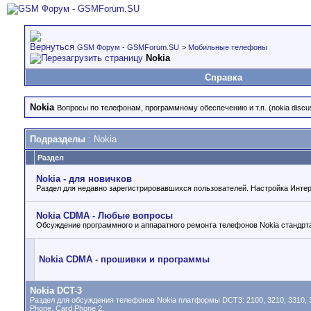
GSM Форум - GSMForum.SU
>
Мобильные телефоны
Nokia
Справка
Nokia
Вопросы по телефонам, программному обеспечению и т.п. (nokia discuss
Подразделы
: Nokia
Раздел
Nokia - для новичков
Раздел для недавно зарегистрировавшихся пользователей. Настройка Интерн
Nokia CDMA - Любые вопросы
Обсуждение программного и аппаратного ремонта телефонов Nokia станд
Nokia CDMA - прошивки и программы
Nokia DCT-3
Раздел для обсуждения телефонов Nokia платформы DCT3: 2100, 3210, 3310, 3330, 
Phone, Card Phone 2.