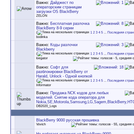
Важно:
Дайджест по
операторским страницам
загрузки OS BlackBerry
ZELON
Важно:
Бесплатная разлочка
BlackBerry 8-9 серии
(
1
2
3
4
5
...
Последняя стран
bodinka
Важно:
Коды разлочки
Blackberry
(
1
2
3
4
5
...
Последняя стран
loegator
Важно:
Софт для
разблокировки BlackBerry от
Harald, Unlock - Одной кнопкой
(
1
2
3
4
5
...
Последняя стран
Informator
Важно:
Продажа NCK кодов для любых
моделей. Снятие кода оператора для
Nokia,SE,Motorola,Samsung,LG,Sagem,BlackBerry,HTC
DB2020_Logs
BlackBerry 9000 русская прошивка
Vovich
Не работает интернет на BlackBerry 9000