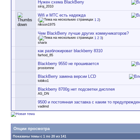
Нужен схема BlackBerry
siroj_2010
Wifi и МТС есть надежда
(
1
2
)
nikson1975
Чем BlackBerry лучше других коммуникаторов?
(
1
2
3
)
sharix
как разблокироват blackberry 8310
farhod_85
Blackberry 9550 не прошивается
prostomne
BlackBerry замена версии LCD
tobiko1
Blackberry 8700g нет подсветки дисплея
AS_DN
9500 и постоянная заставка с каким то предупрежде
vadimd
Опции просмотра
Показаны темы с 1 по 20 из 141