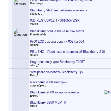
Лександра
Blackberry 9630 не работает operamini
padayatra
ICD REG CSP12 TPS61050YZGR
Vovich
BlackBerry bold 9000 не включается
Frankie Wilde
9700 LCD замена версии 002 на 004
Demnz
РЕШЕНО : Проблема с прошивкой Blackberry Z10
Demnz
Ищу прошивку для Blackberry 7105T
ridec_7
Чем разблокировать BlackBerry Q5
Raiv_2
blackberry 9800 тачскрин
эквилибриум
BlackBerry 9300 не прошивается.
ExpleyT
BlackBerry 8250 MEP=0
tataro