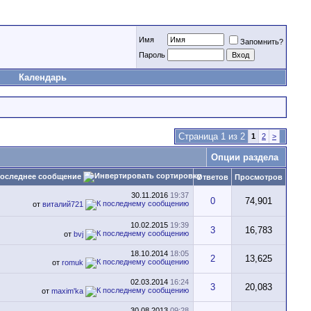
Имя
Запомнить?
Пароль
Календарь
Страница 1 из 2
1
2
>
Опции раздела
оследнее сообщение
Ответов
Просмотров
30.11.2016
19:37
0
74,901
от
виталий721
10.02.2015
19:39
3
16,783
от
bvj
18.10.2014
18:05
2
13,625
от
romuk
02.03.2014
16:24
3
20,083
от
maxim'ka
30.08.2013
09:28