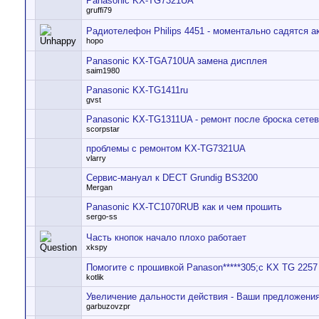
Panasonic KX-TG7321UA
gruffi79
Радиотелефон Philips 4451 - моментально садятся 
hopo
Panasonic KX-TGA710UA замена дисплея
saim1980
Panasonic KX-TG1411ru
gvst
Panasonic KX-TG1311UA - ремонт после броска сете
scorpstar
проблемы с ремонтом KX-TG7321UA
vlarry
Сервис-мануал к DECT Grundig BS3200
Mergan
Panasonic KX-TC1070RUB как и чем прошить
sergo-ss
Часть кнопок начало плохо работает
xkspy
Помогите с прошивкой Panason*****305;c KX TG 2257
kotlik
Увеличение дальности действия - Ваши предложени
garbuzovzpr