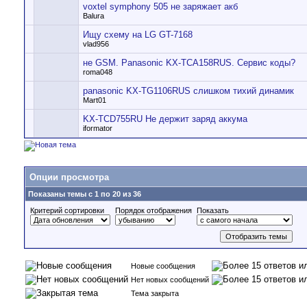
voxtel symphony 505 не заряжает акб
Balura
Ищу схему на LG GT-7168
vlad956
не GSM. Panasonic KX-TCA158RUS. Сервис коды?
roma048
panasonic KX-TG1106RUS слишком тихий динамик
Mart01
KX-TCD755RU Не держит заряд аккума
iformator
Опции просмотра
Показаны темы с 1 по 20 из 36
Критерий сортировки
Порядок отображения
Показать
Новые сообщения
Нет новых сообщений
Тема закрыта