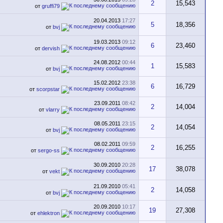
2
15,543
от
gruffi79
20.04.2013
17:27
5
18,356
от
bvj
19.03.2013
09:12
6
23,460
от
dervish
24.08.2012
00:44
1
15,583
от
bvj
15.02.2012
23:38
6
16,729
от
scorpstar
23.09.2011
08:42
2
14,004
от
vlarry
08.05.2011
23:15
2
14,054
от
bvj
08.02.2011
09:59
2
16,255
от
sergo-ss
30.09.2010
20:28
17
38,078
от
vekt
21.09.2010
05:41
2
14,058
от
bvj
20.09.2010
10:17
19
27,308
от
ehlektron