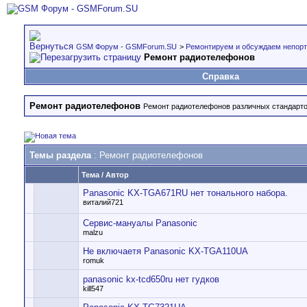
GSM Форум - GSMForum.SU
>
Ремонтируем и обсуждаем непорт
Ремонт радиотелефонов
Справка
Ремонт радиотелефонов
Ремонт радиотелефонов различных стандартов
Темы раздела
: Ремонт радиотелефонов
Тема
/
Автор
Panasonic KX-TGA671RU нет тонального набора.
виталий721
Сервис-мануалы Panasonic
malzu
Не включаетя Panasonic KX-TGA110UA
romuk
panasonic kx-tcd650ru нет гудков
kill547