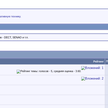
ативную технику.
 - DECT, SENAO и т.п.
П
Рейтинг