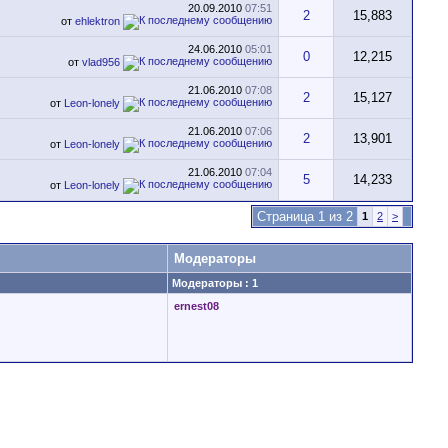
20.09.2010
07:51
2
15,883
от
ehlektron
24.06.2010
05:01
0
12,215
от
vlad956
21.06.2010
07:08
2
15,127
от
Leon-lonely
21.06.2010
07:06
2
13,901
от
Leon-lonely
21.06.2010
07:04
5
14,233
от
Leon-lonely
Страница 1 из 2
1
2
>
Модераторы
Модераторы : 1
ernest08