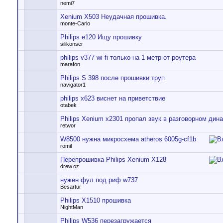
nemi7
Xenium X503 Неудачная прошивка.
monte-Carlo
Philips e120 Ищу прошивку
silikonser
philips v377 wi-fi только на 1 метр от роутера
marafon
Philips S 398 после прошивки труп
navigator1
philips x623 виснет на приветствие
otabek
Philips Xenium x2301 пропал звук в разговорном дин
retwor
W8500 нужна микросхема atheros 6005g-cf1b
romil
Перепрошивка Philips Xenium X128
drew.oz
нужен фул под риф w737
Besartur
Philips X1510 прошивка
NightMan
Philips W536 перезагружается