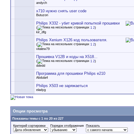
andych
x710 нужно снять user code
Butuzon
Philips X332 - убит кривой попыткой прошивки
(
1
2
)
kir_dfg
Philips Xenium X126 код пользователя.
(
1
2
)
vitalew79
Прошивка V12B и коды на X518...
(
1
2
)
ddedd
Программа для прошивки Philips e210
Abdula4
Philips X503 не заряжаеться
eladyg
Опции просмотра
Показаны темы с 1 по 20 из 227
Критерий сортировки
Порядок отображения
Показать