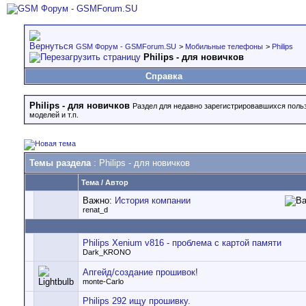
GSM Форум - GSMForum.SU
>
Мобильные телефоны
>
Philips
Philips - для новичков
Справка
Philips - для новичков
Раздел для недавно зарегистрировавшихся польз
моделей и т.п.
Темы раздела
: Philips - для новичков
Тема
/
Автор
Важно:
История компании
renat_d
Philips Xenium v816 - проблема с картой памяти
Dark_KRONO
Апгейд/создание прошивок!
monte-Carlo
Philips 292 ищу прошивку.