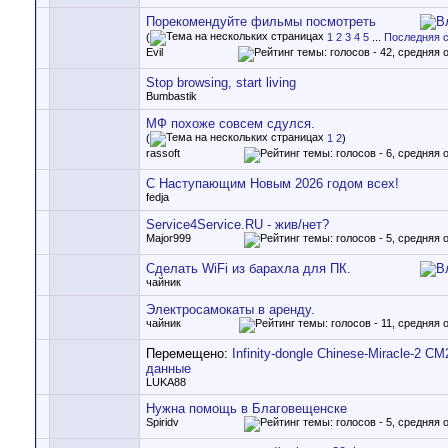
Порекомендуйте фильмы посмотреть
(
1
2
3
4
5
...
Последняя 
Evil
Stop browsing, start living
Bumbastik
МФ похоже совсем сдулся.
(
1
2
)
rassoft
C Наступающим Новым 2026 годом всех!
fedja
Service4Service.RU - жив/нет?
Major999
Сделать WiFi из барахла для ПК.
чайник
Электросамокаты в аренду.
чайник
Перемещено:
Infinity-dongle Chinese-Miracle-2 
данные
LUKA88
Нужна помощь в Благовещенске
Spiridv