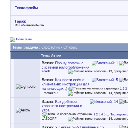
Технофлейм
Гараж
Всё об автомобилях
Темы раздела
: Оффтопик - Off-topic
Тема
/
Автор
Важно:
Прошу помочь с
системой налогообложения
snarts
Важно:
Как вести себя с
клиентами: инструкции для
начинающих :)
(
1
2
3
FractalizeR
Важно:
Как добиться
хорошего настроения с
утра.
(
1
2
3
4
5
...
Последняя 
LASDORF
Важно:
У Сергея S-V-J проблема со