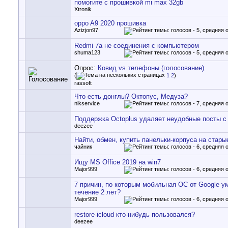
помогите с прошивкой mi max 32gb
Xtronik
oppo A9 2020 прошивка
Azizjon97
Redmi 7a не соединения с компьютером
shuma123
Опрос:
Ковид vs телефоны (голосование)
(
1
2
)
rassoft
Что есть донглы? Октопус, Медуза?
nikservice
Поддержка Octoplus удаляет неудобные посты с 
deezee
Найти, обмен, купить панельки-корпуса на стары
чайник
Ищу MS Office 2019 на win7
Major999
7 причин, по которым мобильная ОС от Google у
течение 2 лет?
Major999
restore-icloud кто-нибудь пользовался?
deezee