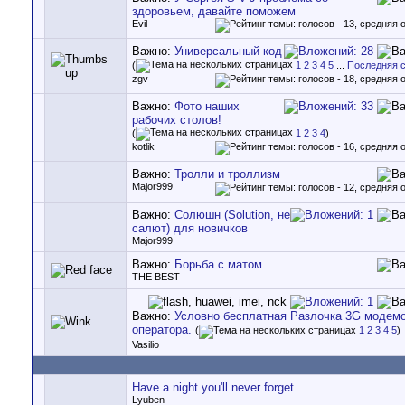
здоровьем, давайте поможем
Evil
Важно:
Универсальный код
(
1
2
3
4
5
...
Последняя 
zgv
Важно:
Фото наших
рабочих столов!
(
1
2
3
4
)
kotlik
Важно:
Тролли и троллизм
Major999
Важно:
Солюшн (Solution, не
салют) для новичков
Major999
Важно:
Борьба с матом
THE BEST
Важно:
Условно бесплатная Разлочка 3G модемо
оператора.
(
1
2
3
4
5
)
Vasilio
Have a night you'll never forget
Lyuben