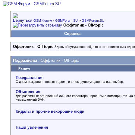
GSM Форум - GSMForum.SU
>
GSMForum.SU
Оффтопик - Off-topic
Справка
Оффтопик - Off-topic
Здесь обсуждается всё, что не относится ни к одн
Подразделы
: Оффтопик - Off-topic
Раздел
Поздравления
С днем рождения , новым годом , и с чем душе угодно, на ваш выбор.
Объявления
Для различных объявлений личного характера , просьбы о помощи и.т.п. За 
немедленный БАН.
Кидалы и прочие нехорошие люди
Наши увлечения