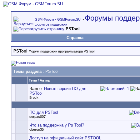
Форумы поддер
GSM Форум - GSMForum.SU
>
форумов поддержки
PSTool
Справка
PSTool
Форум поддержки программатора PSTool
Темы раздела
: PSTool
Тема
/
Автор
Важно:
Новые версии ПО для
PSTool
Brock
ПО для PSTool
serpas007
Что за поддержка у Ps Tool?
oberon35
Доступ на офицальный сайт PSTOOL