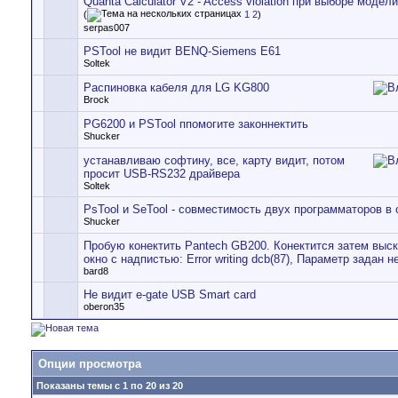
Quanta Calсulator V2 - Access violation при выборе моде
(
1
2
)
serpas007
PSTool не видит BENQ-Siemens E61
Soltek
Распиновка кабеля для LG KG800
Brock
PG6200 и PSTool ппомогите законнектить
Shucker
устанавливаю софтину, все, карту видит, потом
просит USB-RS232 драйвера
Soltek
PsTool и SeTool - совместимость двух программаторов в 
Shucker
Пробую конектить Pantech GB200. Конектится затем выс
окно с надпистью: Error writing dcb(87), Параметр задан н
bard8
Не видит e-gate USB Smart card
oberon35
Опции просмотра
Показаны темы с 1 по 20 из 20