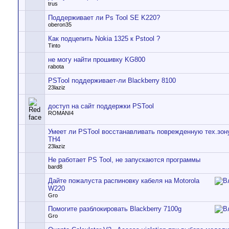
trus
Поддерживает ли Ps Tool SE K220?
oberon35
Как подцепить Nokia 1325 к Pstool ?
Tinto
не могу найти прошивку KG800
rabota
PSTool поддерживает-ли Blackberry 8100
23laziz
доступ на сайт поддержки PSTool
ROMANI4
Умеет ли PSTool восстанавливать поврежденную тех.зон
TH4
23laziz
Не работает PS Tool, не запускаются программы
bard8
Дайте пожалуста распиновку кабеля на Motorola
W220
Gro
Помогите разблокировать Blackberry 7100g
Gro