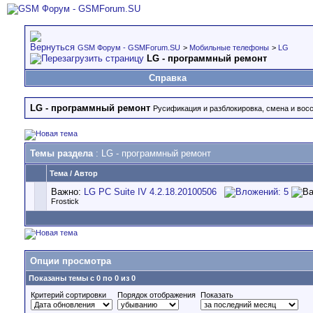
GSM Форум - GSMForum.SU
>
Мобильные телефоны
>
LG
LG - программный ремонт
Справка
LG - программный ремонт
Русификация и разблокировка, смена и вос
Темы раздела
: LG - программный ремонт
Тема
/
Автор
Важно:
LG PC Suite IV 4.2.18.20100506
Frostick
Опции просмотра
Показаны темы с 0 по 0 из 0
Критерий сортировки
Порядок отображения
Показать