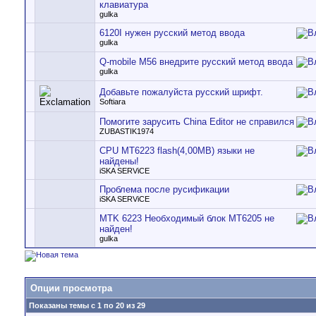
клaвиaтyра
gulka
6120I нужен русский метод ввода
gulka
Q-mobile M56 внедрите русский метод ввода
gulka
Добавьте пожалуйста русский шрифт.
Softiara
Помогите зарусить China Editor не справился
ZUBASTIK1974
CPU MT6223 flash(4,00MB) языки не
найдены!
iSKA SERViCE
Проблема после русификации
iSKA SERViCE
MTK 6223 Необходимый блок MT6205 не
найден!
gulka
Опции просмотра
Показаны темы с 1 по 20 из 29