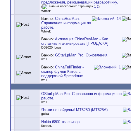
предложения, рекомендации разработчику.
(
1
2
)
WhiteE
Важно:
ChinaResMan.
Справочная информация по
работе.
WhiteE
Важно:
Активация ChinaResMan - Как
оплатить и активировать [ПРОДАЖА]
DB2020_Logs
Важно:
GStarLpMan Pro. Обновления.
wn1
Важно:
ChinaFullFinder -
сканер фулов Китов с
поддержкой Spreadtrum
wn1
GStarLpMan Pro. Справочная информация по
работе.
wn1
Языки не найдены! MT6250 (MT625A)
gulka
Nokia 6800 телевизор.
Король