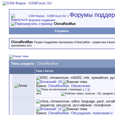
Форумы поддер
GSM Форум - GSMForum.SU
>
форумов поддержки
ChinaResMan
Справка
ChinaResMan
Раздел поддержки программы GStarLpMan - редактора языко
программы wn1
Темы раздела
: ChinaResMan
Тема
/
Автор
Важно:
ChinaResMan. Обновления.
(
1
2
3
)
wn1
Важно:
ChinaResMan. Обсуждение, пожелания и