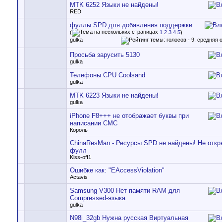
MTK 6252 Языки не найдены!
RED
фуллы SPD для добавления поддержки
(
1
2
3
4
5
)
gulka
Просьба зарусить 5130
gulka
Телефоны CPU Coolsand
gulka
MTK 6223 Языки не найдены!
gulka
iPhone F8+++ не отображает буквы при
написании СМС
Король
ChinaResMan - Ресурсы SPD не найдены! Не откр
фулл
Kiss-off1
Ошибке как: "EAccessViolation"
Actavis
Samsung V300 Нет памяти RAM для
Compressed-языка
gulka
N98i_32gb Нужна русская Виртyaльная