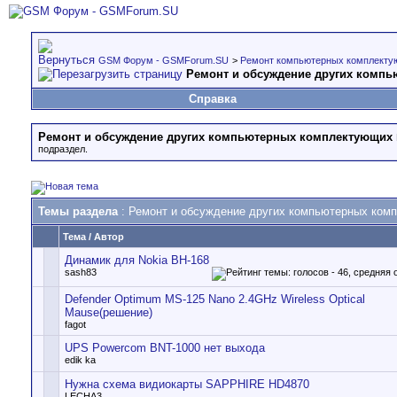
GSM Форум - GSMForum.SU
>
Ремонт компьютерных комплект
Ремонт и обсуждение других комп
Справка
Ремонт и обсуждение других компьютерных комплектующих
подраздел.
Темы раздела
: Ремонт и обсуждение других компьютерных ком
Тема
/
Автор
Динамик для Nokia BH-168
sash83
Defender Optimum MS-125 Nano 2.4GHz Wireless Optical
Mause(решение)
fagot
UPS Powercom BNT-1000 нет выхода
edik ka
Нужна схема видиокарты SAPPHIRE HD4870
LECHA3