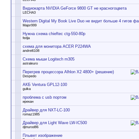
Видиокарта NVIDIA GeForce 9800 GT не красногоцвета
LECHA3
Western Digital My Book Live Duo не видит больше 4 гигов ф
Major999
Нужна схема chieftec ctg-550-80p
fedja
схема для монитора ACER P224WA
andrei6108
Схема мыши Logitech m305
astraleuro
Перегрев процессора Alhlon X2 4800+ (решение)
Despedo
АКБ Ventura GPL12-100
gulka
проблема с usb портом
ирекан
Драйвер для NXT-LC-100
romaz1985
Драйвер для Light Wave LW-IC500
djmurod86
Плывет изображение