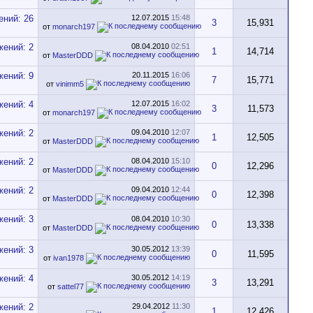
12.07.2015
15:48
3
15,931
от
monarch197
08.04.2010
02:51
1
14,714
от
MasterDDD
20.11.2015
16:06
7
15,771
от
vinimm5
12.07.2015
16:02
3
11,573
от
monarch197
09.04.2010
12:07
1
12,505
от
MasterDDD
08.04.2010
15:10
0
12,296
от
MasterDDD
09.04.2010
12:44
0
12,398
от
MasterDDD
08.04.2010
10:30
0
13,338
от
MasterDDD
30.05.2012
13:39
0
11,595
от
ivan1978
30.05.2012
14:19
3
13,291
от
sattel77
29.04.2012
11:30
1
12,426