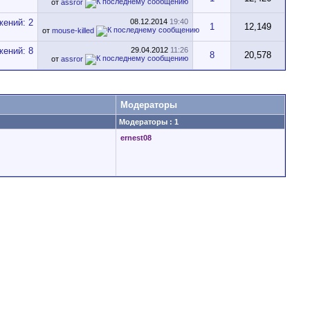
от
assror
08.12.2014
19:40
1
12,149
от
mouse-killed
29.04.2012
11:26
8
20,578
от
assror
Модераторы
Модераторы : 1
ernest08