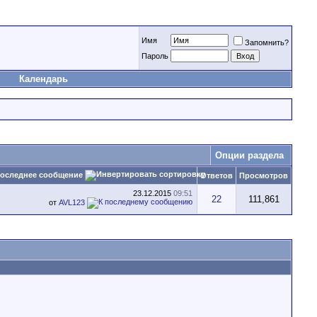
Имя
Запомнить?
Пароль
Календарь
Опции раздела
оследнее сообщение
Ответов
Просмотров
23.12.2015
09:51
22
111,861
от
AVL123