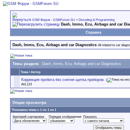
GSM Форум - GSMForum.SU
>
Decoding & Programming
Dash, Immo, Ecu, Airbags аnd car Dia
Справка
Dash, Immo, Ecu, Airbags аnd car Diagnostics
All related to car diag
Темы раздела
: Dash, Immo, Ecu, Airbags аnd car Diagnostics
Тема
/
Автор
Коррекция пробега без снятия щитка приборов.
(
AVL123
Опции просмотра
Показаны темы с 1 по 1 из 1
Критерий сортировки
Порядок отображения
Показать