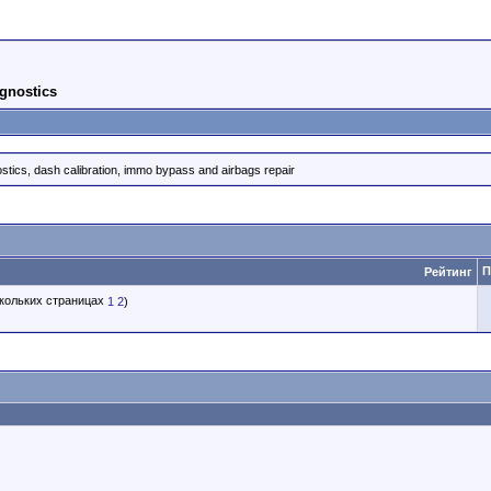
gnostics
nostics, dash calibration, immo bypass and airbags repair
П
Рейтинг
1
2
)