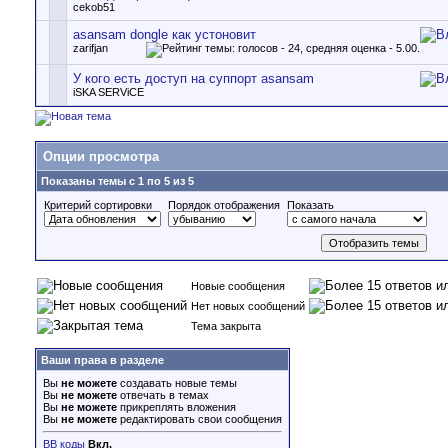
cekob51
asansam dongle как устоновит
zarifjan
У кого есть доступ на суппорт asansam
iSKA SERViCE
Опции просмотра
Показаны темы с 1 по 5 из 5
Критерий сортировки
Порядок отображения
Показать
Новые сообщения
Нет новых сообщений
Тема закрыта
Ваши права в разделе
Вы
не можете
создавать новые темы
Вы
не можете
отвечать в темах
Вы
не можете
прикреплять вложения
Вы
не можете
редактировать свои сообщения
BB коды
Вкл.