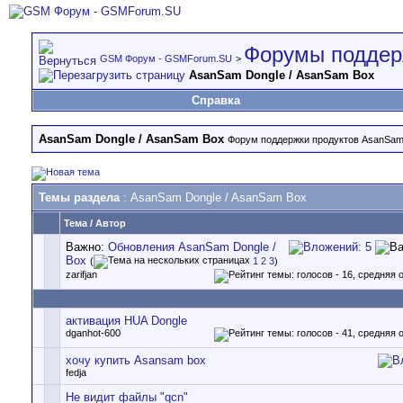
Форумы поддер
GSM Форум - GSMForum.SU
>
AsanSam Dongle / AsanSam Box
Справка
AsanSam Dongle / AsanSam Box
Форум поддержки продуктов AsanSa
Темы раздела
: AsanSam Dongle / AsanSam Box
Тема
/
Автор
Важно:
Обновления AsanSam Dongle /
Box
(
1
2
3
)
zarifjan
активация HUA Dongle
dganhot-600
хочу купить Asansam box
fedja
Не видит файлы "qcn"