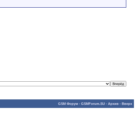
GSM Форум - GSMForum.SU
-
Архив
-
Вверх