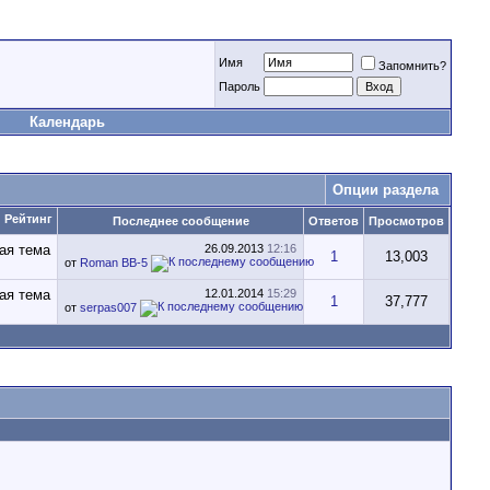
Имя
Запомнить?
Пароль
Календарь
Опции раздела
Рейтинг
Последнее сообщение
Ответов
Просмотров
26.09.2013
12:16
1
13,003
от
Roman BB-5
12.01.2014
15:29
1
37,777
от
serpas007