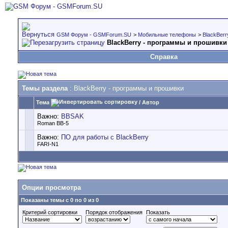
GSM Форум - GSMForum.SU
>
Мобильные телефоны
>
BlackBerr
BlackBerry - программы и прошивки
Справка
Темы раздела
: BlackBerry - программы и прошивки
Тема
/
Автор
Важно:
BBSAK
Roman BB-5
Важно:
ПО для работы с BlackBerry
FARI-N1
Опции просмотра
Показаны темы с 0 по 0 из 0
Критерий сортировки
Порядок отображения
Показать