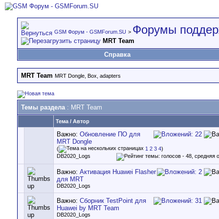
Форумы поддер
GSM Форум - GSMForum.SU
>
MRT Team
Справка
MRT Team
MRT Dongle, Box, adapters
Темы раздела
: MRT Team
Тема
/
Автор
Важно:
Обновление ПО для
MRT Dongle
(
1
2
3
4
)
DB2020_Logs
Важно:
Активация Huawei Flasher
для MRT
DB2020_Logs
Важно:
Сборник TestPoint для
Huawei by MRT Team
DB2020_Logs