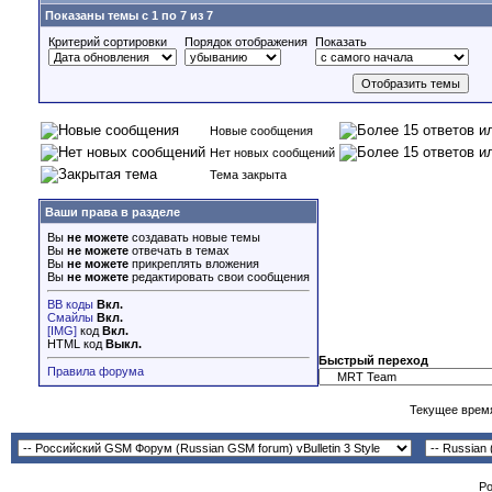
Показаны темы с 1 по 7 из 7
Критерий сортировки
Порядок отображения
Показать
Новые сообщения
Нет новых сообщений
Тема закрыта
Ваши права в разделе
Вы
не можете
создавать новые темы
Вы
не можете
отвечать в темах
Вы
не можете
прикреплять вложения
Вы
не можете
редактировать свои сообщения
BB коды
Вкл.
Смайлы
Вкл.
[IMG]
код
Вкл.
HTML код
Выкл.
Быстрый переход
Правила форума
Текущее врем
Po