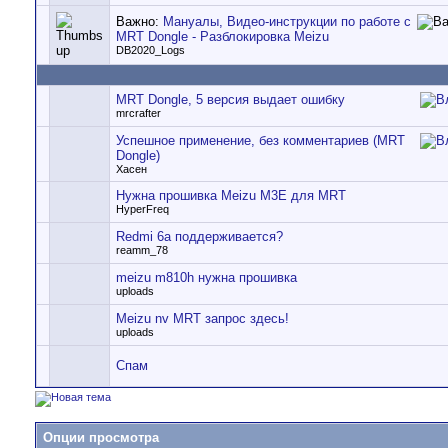
Важно:
Мануалы, Видео-инструкции по работе с
MRT Dongle - Разблокировка Meizu
DB2020_Logs
MRT Dongle, 5 версия выдает ошибку
mrcrafter
Успешное применение, без комментариев (MRT
Dongle)
Хасен
Нужна прошивка Meizu M3E для MRT
HyperFreq
Redmi 6a поддерживается?
reamm_78
meizu m810h нужна прошивка
uploads
Meizu nv MRT запрос здесь!
uploads
Спам
Опции просмотра