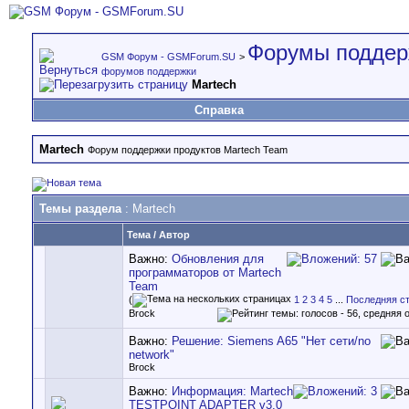
Форумы поддер
GSM Форум - GSMForum.SU
>
форумов поддержки
Martech
Справка
Martech
Форум поддержки продуктов Martech Team
Темы раздела
: Martech
Тема
/
Автор
Важно:
Обновления для
программаторов от Martech
Team
(
1
2
3
4
5
...
Последняя с
Brock
Важно:
Решение: Siemens A65 "Нет сети/no
network"
Brock
Важно:
Информация: Martech
TESTPOINT ADAPTER v3.0