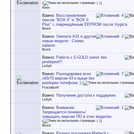
(
1
2
)
Keen
Важно:
Восстановление
боксов "BOX II" и "BOX II
Plus" с повреждённым EEPROM после Vygis'a
Brock
Важно:
Siemens A31 и другие
новые модели : Схема
кабеля.
Brock
Важно:
Работа з S-GOLD series без
розборки!!!
LeSyK
Важно:
Раскодировка всех
x65/70 версии 43 и выше без
разборки телефона ;)
(
FractalizeR
Важно:
Получение доступа к поддержке
LeSyK
Важно:
Внимание.
Запрещается понижать/
повыщать версию ПО в этих моделях.
(
1
2
)
Brock
Важно:
Раздел поддержки Martech с