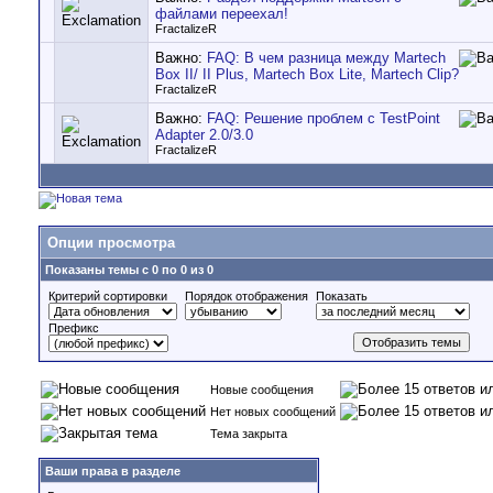
файлами переехал!
FractalizeR
Важно:
FAQ: В чем разница между Martech
Box II/ II Plus, Martech Box Lite, Martech Clip?
FractalizeR
Важно:
FAQ: Решение проблем с TestPoint
Adapter 2.0/3.0
FractalizeR
Опции просмотра
Показаны темы с 0 по 0 из 0
Критерий сортировки
Порядок отображения
Показать
Префикс
Новые сообщения
Нет новых сообщений
Тема закрыта
Ваши права в разделе