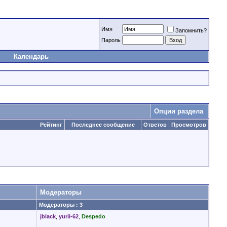
Имя
Запомнить?
Пароль
Календарь
Опции раздела
Рейтинг
Последнее сообщение
Ответов
Просмотров
Модераторы
Модераторы : 3
jblack
,
yurii-62
,
Despedo