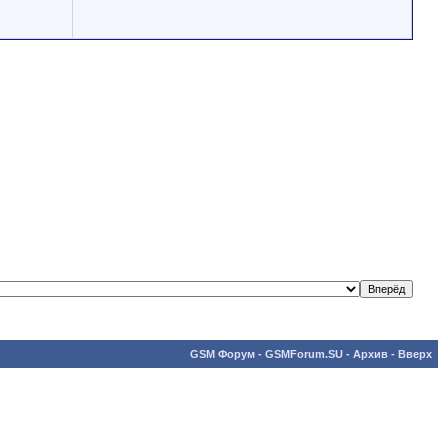
GSM Форум - GSMForum.SU
-
Архив
-
Вверх