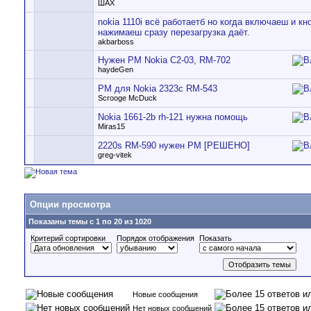
ШАХ
nokia 1110i всё работаетб но когда включаеш и кн
нажимаеш сразу перезагрузка даёт.
akbarboss
Нужен PM Nokia C2-03, RM-702
haydeGen
PM для Nokia 2323c RM-543
Scrooge McDuck
Nokia 1661-2b rh-121 нужна помощь
Miras15
2220s RM-590 нужен PM [РЕШЕНО]
greg-vitek
Опции просмотра
Показаны темы с 1 по 20 из 1020
Критерий сортировки
Порядок отображения
Показать
Новые сообщения
Нет новых сообщений