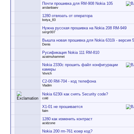
Почти прошивка для RM-908 Nokia 105
arslanbaev
1280 отвязать от оператора
botya_83
Нужна русская прошивка на Nokia 208 RM-949
sergr007
Вышла новая прошивка для Nokia 6310i - версия 5
Denis
Русификация Nokia 111 RM-810
azatmuhammet
Nokia 2330c прошить файл конфигурации
камеры
Vovich
C2-00 RM-704 - код телефона
Vladim
Nokia 6230i как снять Security code?
cold
X1-01 не прошивается
faim
1280 как изменить контраст
acidzone
Nokia 200 rm-761 юзер код?