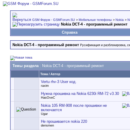
GSM Форум - GSMForum.SU
>
Мобильные телефоны
>
Nokia
>
N
Nokia DCT-4 - программный ремонт
Справка
Nokia DCT-4 - программный ремонт
Русификация и разблокировка, с
Темы раздела
: Nokia DCT-4 - программный ремонт
Тема
/
Автор
Vertu rhv-3 User код.
raxim
Нужна прошивка на Nokia 6230i RM-72 v3.30
HasOveC
Nokia 105 RM-908 после прошивки не
включается
Ugar
Не прошивается nokia 220
densmen