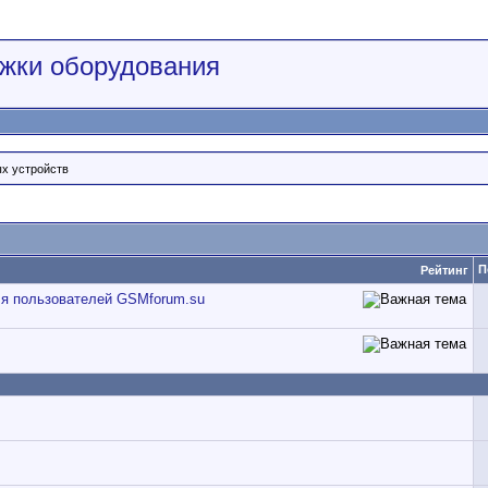
жки оборудования
ых устройств
П
Рейтинг
ля пользователей GSMforum.su