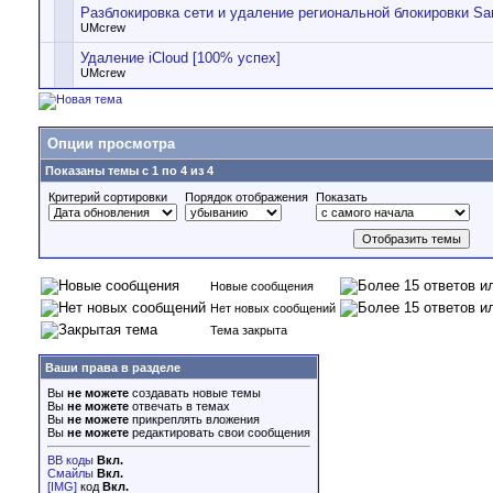
Разблокировка сети и удаление региональной блокировки S
UMcrew
Удаление iCloud [100% успех]
UMcrew
Опции просмотра
Показаны темы с 1 по 4 из 4
Критерий сортировки
Порядок отображения
Показать
Новые сообщения
Нет новых сообщений
Тема закрыта
Ваши права в разделе
Вы
не можете
создавать новые темы
Вы
не можете
отвечать в темах
Вы
не можете
прикреплять вложения
Вы
не можете
редактировать свои сообщения
BB коды
Вкл.
Смайлы
Вкл.
[IMG]
код
Вкл.