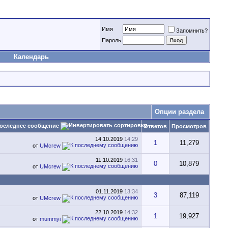
Имя
Запомнить?
Пароль
Календарь
Опции раздела
оследнее сообщение
Ответов
Просмотров
14.10.2019
14:29
1
11,279
от
UMcrew
11.10.2019
16:31
0
10,879
от
UMcrew
01.11.2019
13:34
3
87,119
от
UMcrew
22.10.2019
14:32
1
19,927
от
mummyi