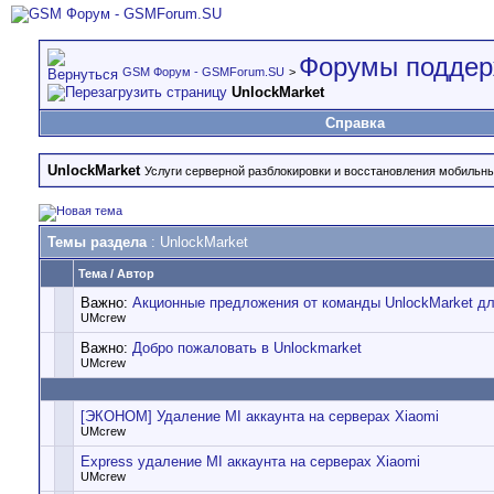
Форумы поддер
GSM Форум - GSMForum.SU
>
UnlockMarket
Справка
UnlockMarket
Услуги серверной разблокировки и восстановления мобильн
Темы раздела
: UnlockMarket
Тема
/
Автор
Важно:
Акционные предложения от команды UnlockMarket д
UMcrew
Важно:
Добро пожаловать в Unlockmarket
UMcrew
[ЭКОНОМ] Удаление MI аккаунта на серверах Xiaomi
UMcrew
Express удаление MI аккаунта на серверах Xiaomi
UMcrew