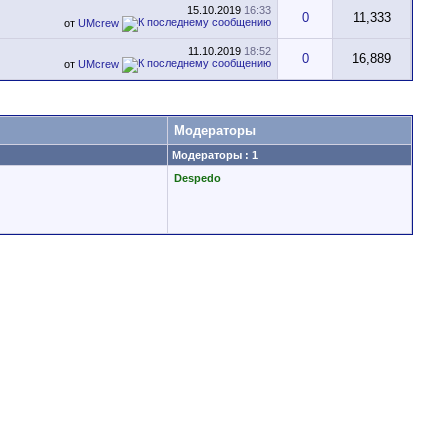
15.10.2019
16:33
0
11,333
от
UMcrew
11.10.2019
18:52
0
16,889
от
UMcrew
Модераторы
Модераторы : 1
Despedo