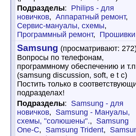
Подразделы
:
Philips - для
новичков
,
Аппаратный ремонт
,
Сервис-мануалы, схемы
,
Программный ремонт
,
Прошивки
Samsung
(просматривают: 272
Вопросы по телефонам,
программному обеспечению и т.п
(samsung discussion, soft, e t c)
Постить только в соответствующ
подразделах!
Подразделы
:
Samsung - для
новичков
,
Samsung - Мануалы,
схемы, "солюшены".
,
Samsung
One-C
,
Samsung Trident
,
Samsu