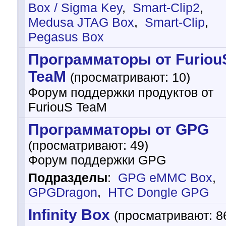
Box / Sigma Key
,
Smart-Clip2
,
Medusa JTAG Box
,
Smart-Clip
,
Pegasus Box
Программаторы от Furiou
TeaM
(просматривают: 10)
Форум поддержки продуктов от
FuriouS TeaM
Программаторы от GPG
(просматривают: 49)
Форум поддержки GPG
Подразделы
:
GPG eMMC Box
,
GPGDragon
,
HTC Dongle GPG
Infinity Box
(просматривают: 8