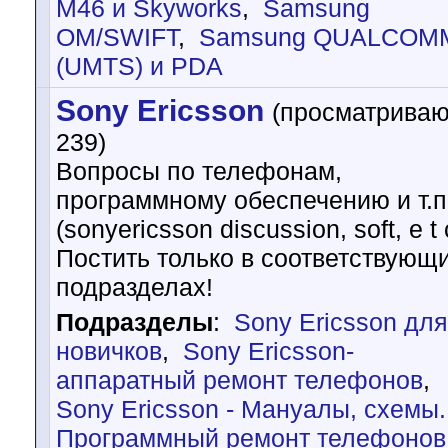
M46 и Skyworks
,
Samsung
OM/SWIFT
,
Samsung QUALCOM
(UMTS) и PDA
Sony Ericsson
(просматриваю
239)
Вопросы по телефонам,
программному обеспечению и т.п
(sonyericsson discussion, soft, e t 
Постить только в соответствующ
подразделах!
Подразделы
:
Sony Ericsson для
новичков
,
Sony Ericsson-
аппаратный ремонт телефонов
,
Sony Ericsson - Мануалы, схемы.
Программный ремонт телефонов