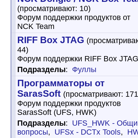
(просматривают: 10)
Форум поддержки продуктов от
NCK Team
RIFF Box JTAG
(просматрива
44)
Форум поддержки RIFF Box JTA
Подразделы
:
Фуллы
Программаторы от
SarasSoft
(просматривают: 171
Форум поддержки продуктов
SarasSoft (UFS, HWK)
Подразделы
:
UFS_HWK - Общи
вопросы
,
UFSx - DCTx Tools
,
H