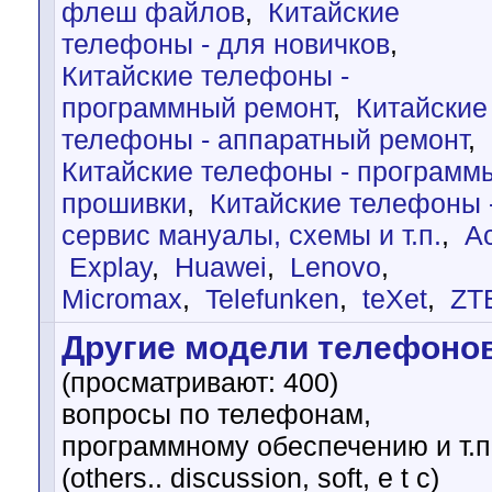
флеш файлов
,
Китайские
телефоны - для новичков
,
Китайские телефоны -
программный ремонт
,
Китайские
телефоны - аппаратный ремонт
,
Китайские телефоны - программ
прошивки
,
Китайские телефоны 
cервис мануалы, схемы и т.п.
,
A
Explay
,
Huawei
,
Lenovo
,
Micromax
,
Telefunken
,
teXet
,
ZT
Другие модели телефоно
(просматривают: 400)
вопросы по телефонам,
программному обеспечению и т.п
(others.. discussion, soft, e t c)