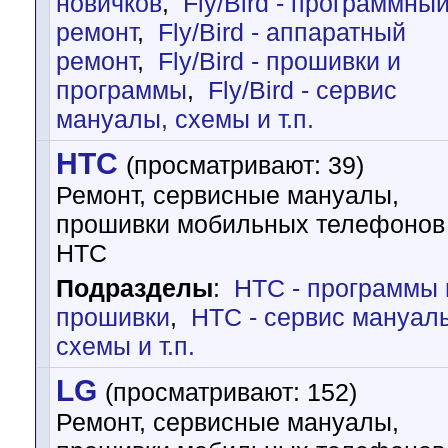
новичков
,
Fly/Bird - программны
ремонт
,
Fly/Bird - аппаратный
ремонт
,
Fly/Bird - прошивки и
программы
,
Fly/Bird - cервис
мануалы, схемы и т.п.
HTC
(просматривают: 39)
Ремонт, сервисные мануалы,
прошивки мобильных телефонов
HTC
Подразделы
:
HTC - программы 
прошивки
,
HTC - cервис мануал
схемы и т.п.
LG
(просматривают: 152)
Ремонт, сервисные мануалы,