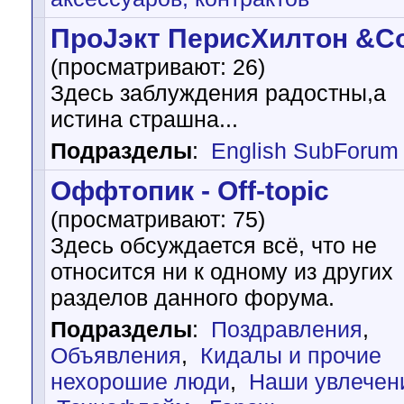
ПроJэкт ПерисХилтон &C
(просматривают: 26)
Здесь заблуждения радостны,а
истина страшна...
Подразделы
:
English SubForum
Оффтопик - Off-topic
(просматривают: 75)
Здесь обсуждается всё, что не
относится ни к одному из других
разделов данного форума.
Подразделы
:
Поздравления
,
Объявления
,
Кидалы и прочие
нехорошие люди
,
Наши увлечен