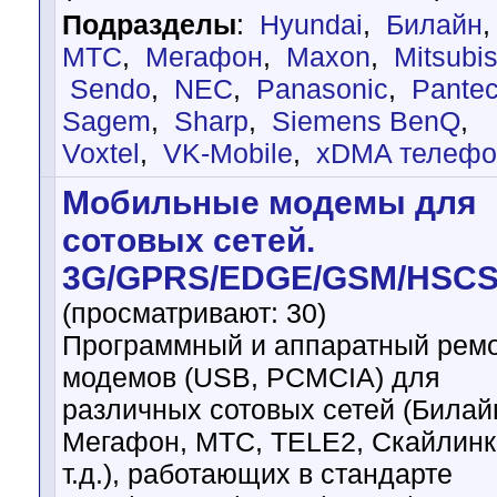
Подразделы
:
Hyundai
,
Билайн
МТС
,
Мегафон
,
Maxon
,
Mitsubis
Sendo
,
NEC
,
Panasonic
,
Pante
Sagem
,
Sharp
,
Siemens BenQ
,
Voxtel
,
VK-Mobile
,
xDMA телеф
Мобильные модемы для
сотовых сетей.
3G/GPRS/EDGE/GSM/HSC
(просматривают: 30)
Программный и аппаратный рем
модемов (USB, PCMCIA) для
различных сотовых сетей (Билай
Мегафон, МТС, TELE2, Скайлинк
т.д.), работающих в стандарте