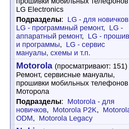
прошивки мобильных телефонов
LG Electronics
Подразделы
:
LG - для новичков
LG - программный ремонт
,
LG -
аппаратный ремонт
,
LG - прошив
и программы
,
LG - cервис
мануалы, схемы и т.п.
Motorola
(просматривают: 151)
Ремонт, сервисные мануалы,
прошивки мобильных телефонов
Моторола
Подразделы
:
Motorola - для
новичков
,
Motorola P2K
,
Motorol
ODM
,
Motorola Legacy