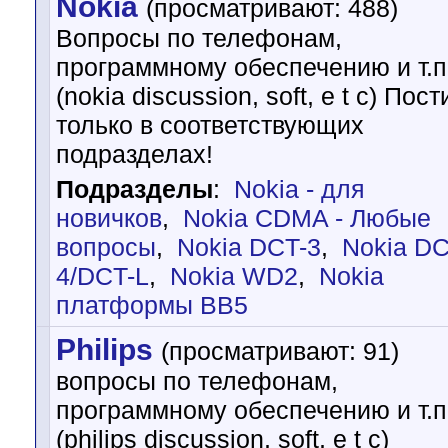
Nokia
(просматривают: 488)
Вопросы по телефонам,
программному обеспечению и т.п
(nokia discussion, soft, e t c) Пост
только в соответствующих
подразделах!
Подразделы
:
Nokia - для
новичков
,
Nokia CDMA - Любые
вопросы
,
Nokia DCT-3
,
Nokia DC
4/DCT-L
,
Nokia WD2
,
Nokia
платформы BB5
Philips
(просматривают: 91)
вопросы по телефонам,
программному обеспечению и т.п
(philips discussion, soft, e t c)