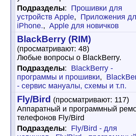
Подразделы
:
Прошивки для
устройств Apple
,
Приложения д
iPhone.
,
Apple для новичков
BlackBerry (RIM)
(просматривают: 48)
Любые вопросы о BlackBerry.
Подразделы
:
BlackBerry -
программы и прошивки
,
BlackBe
- cервис мануалы, схемы и т.п.
Fly/Bird
(просматривают: 117)
Аппаратный и программный рем
телефонов Fly/Bird
Подразделы
:
Fly/Bird - для