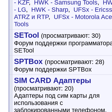
- KZF
,
HWK - Samsung Tools
,
H
- LG
,
HWK - Sharp
,
UFSx - Erics
ATRZ и RTP
,
UFSx - Motorola Ace
Tools
SETool
(просматривают: 30)
Форум поддержки программатор
SETool
SPTBox
(просматривают: 28)
Форум поддержки SPTBox
SIM CARD Адаптеры
(просматривают: 20)
Адаптеры под сим карты для
использования с
заблокированными телефоном.