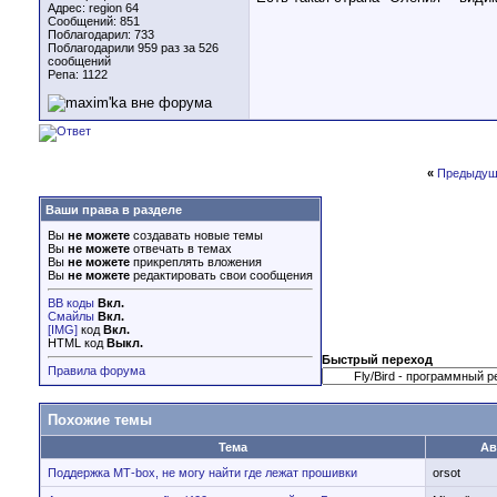
Адрес: region 64
Сообщений: 851
Поблагодарил: 733
Поблагодарили 959 раз за 526
сообщений
Репа:
1122
«
Предыдущ
Ваши права в разделе
Вы
не можете
создавать новые темы
Вы
не можете
отвечать в темах
Вы
не можете
прикреплять вложения
Вы
не можете
редактировать свои сообщения
BB коды
Вкл.
Смайлы
Вкл.
[IMG]
код
Вкл.
HTML код
Выкл.
Быстрый переход
Правила форума
Похожие темы
Тема
Ав
Поддержка МТ-box, не могу найти где лежат прошивки
orsot