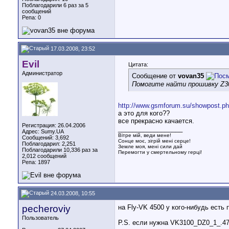
Поблагодарили 6 раз за 5
сообщений
Репа:
0
17.03.2008, 23:52
Evil
Цитата:
Администратор
Сообщение от
vovan35
Помогите найти прошивку Z3
http://www.gsmforum.su/showpost.ph
а это для кого??
все прекрасно качается.
Регистрация: 26.04.2006
__________________
Адрес: Sumy.UA
Вітре мій, веди мене!
Сообщений: 3,692
Сонце моє, зігрій мені серце!
Поблагодарил: 2,251
Земле моя, мені сили дай
Поблагодарили 10,336 раз за
Перемогти у смертельному герці!
2,012 сообщений
Репа:
1897
24.03.2008, 10:55
pecheroviy
на Fly-VK 4500 у кого-нибудь есть
Пользователь
P.S. если нужна VK3100_DZ0_1_.4