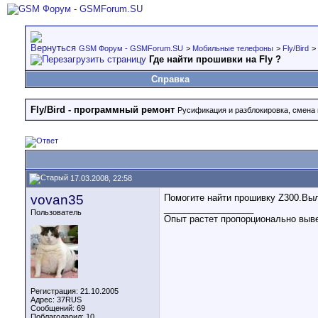
GSM Форум - GSMForum.SU
>
Мобильные телефоны
>
Fly/Bird
>
Где найти прошивки на Fly ?
Справка
Fly/Bird - программный ремонт
Русификация и разблокировка, смена
17.03.2008, 22:58
vovan35
Помогите найти прошивку Z300.Вы
__________________
Пользователь
Опыт растет пропорционально выв
Регистрация: 21.10.2005
Адрес: 37RUS
Сообщений: 69
Поблагодарил: 10