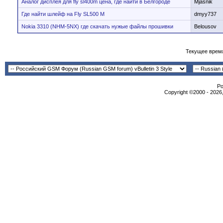
Аналог дисплея для fly sl400m цена, где найти в Белгороде
Mjasnik
Где найти шлейф на Fly SL500 M
dmyy737
Nokia 3310 (NHM-5NX) где скачать нужые файлы прошивки
Belousov
Текущее врем
Po
Copyright ©2000 - 2026,