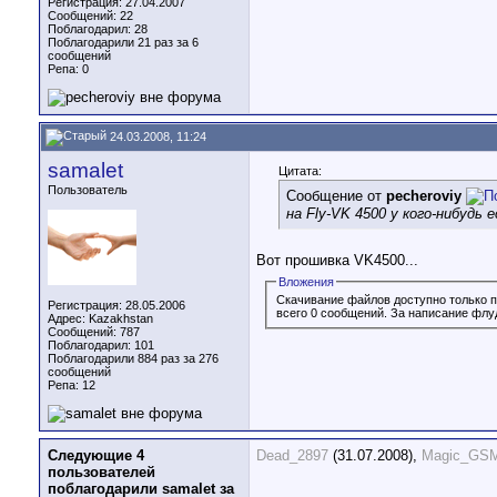
Регистрация: 27.04.2007
Сообщений: 22
Поблагодарил: 28
Поблагодарили 21 раз за 6
сообщений
Репа:
0
24.03.2008, 11:24
samalet
Цитата:
Пользователь
Сообщение от
pecheroviy
на Fly-VK 4500 у кого-нибудь
Вот прошивка VK4500...
Вложения
Скачивание файлов доступно только 
Регистрация: 28.05.2006
всего 0 сообщений. За написание флу
Адрес: Kazakhstan
Сообщений: 787
Поблагодарил: 101
Поблагодарили 884 раз за 276
сообщений
Репа:
12
Следующие 4
Dead_2897
(31.07.2008),
Magic_GS
пользователей
поблагодарили samalet за