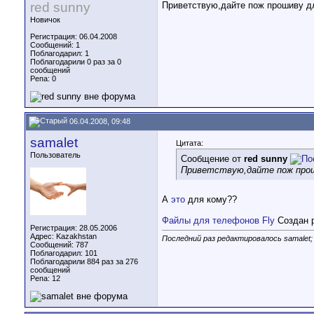
red sunny
Приветствую,дайте пож прошиву дл
Новичок
Регистрация: 06.04.2008
Сообщений: 1
Поблагодарил: 1
Поблагодарили 0 раз за 0
сообщений
Репа:
0
06.04.2008, 09:48
samalet
Цитата:
Пользователь
Сообщение от
red sunny
Приветствую,дайте пож проши
А
это
для кому??
Файлы для телефонов Fly
Создан р
Регистрация: 28.05.2006
Адрес: Kazakhstan
Последний раз редактировалось samalet;
Сообщений: 787
Поблагодарил: 101
Поблагодарили 884 раз за 276
сообщений
Репа:
12