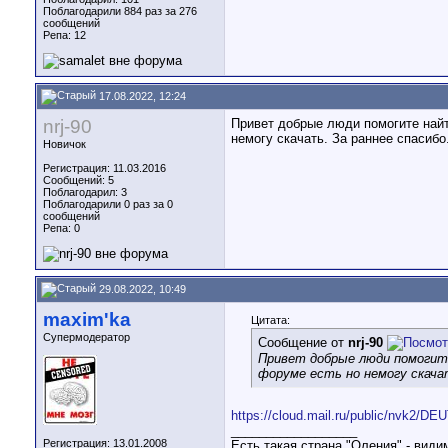
Поблагодарили 884 раз за 276
сообщений
Репа:
12
17.08.2022, 12:24
nrj-90
Привет добрые люди помогите найт
немогу скачать. За раннее спасибо
Новичок
Регистрация: 11.03.2016
Сообщений: 5
Поблагодарил: 3
Поблагодарили 0 раз за 0
сообщений
Репа:
0
29.08.2022, 10:49
maxim'ka
Цитата:
Супермодератор
Сообщение от
nrj-90
Привет добрые люди помогите
форуме есть но немогу скачат
https://cloud.mail.ru/public/nvk2/D
__________________
Регистрация: 13.01.2008
Есть такая страна "Оления" - види