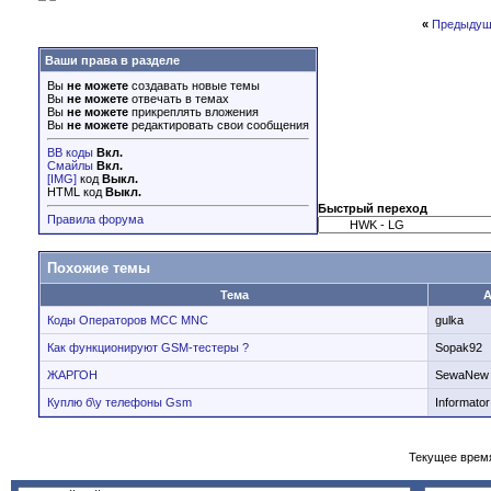
«
Предыдущ
Ваши права в разделе
Вы
не можете
создавать новые темы
Вы
не можете
отвечать в темах
Вы
не можете
прикреплять вложения
Вы
не можете
редактировать свои сообщения
BB коды
Вкл.
Смайлы
Вкл.
[IMG]
код
Выкл.
HTML код
Выкл.
Быстрый переход
Правила форума
Похожие темы
Тема
А
Коды Операторов MCC MNC
gulka
Как функционируют GSM-тестеры ?
Sopak92
ЖАРГОН
SewaNew
Куплю б\у телефоны Gsm
Informator
Текущее врем