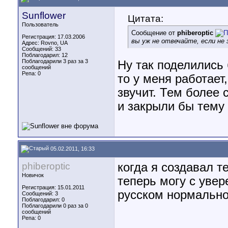
Sunflower
Цитата:
Пользователь
Сообщение от
phiberoptic
Регистрация: 17.03.2006
вы уж не отвечайте, если не 
Адрес: Rovno, UA
Сообщений: 33
Поблагодарил: 12
Поблагодарили 3 раз за 3
Ну так поделились 
сообщений
Репа:
0
то у меня работает
звучит. Тем более 
и закрыли бы тему
05.02.2011, 16:33
phiberoptic
когда я создавал т
Новичок
теперь могу с увер
Регистрация: 15.01.2011
русском нормально
Сообщений: 3
Поблагодарил: 0
Поблагодарили 0 раз за 0
сообщений
Репа:
0