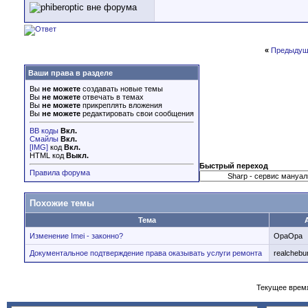
«
Предыдущ
Ваши права в разделе
Вы
не можете
создавать новые темы
Вы
не можете
отвечать в темах
Вы
не можете
прикреплять вложения
Вы
не можете
редактировать свои сообщения
BB коды
Вкл.
Смайлы
Вкл.
[IMG]
код
Вкл.
HTML код
Выкл.
Быстрый переход
Правила форума
Похожие темы
Тема
Изменение Imei - законно?
OpaOpa
Документальное подтверждение права оказывать услуги ремонта
realchebu
Текущее врем