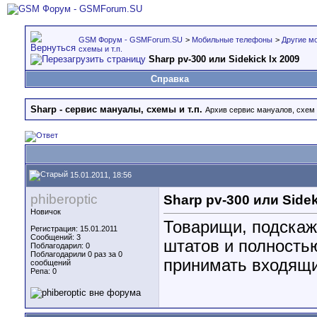
GSM Форум - GSMForum.SU
>
Мобильные телефоны
>
Другие м
схемы и т.п.
Sharp pv-300 или Sidekick lx 2009
Справка
Sharp - cервис мануалы, схемы и т.п.
Архив сервис мануалов, схем 
15.01.2011, 18:56
phiberoptic
Sharp pv-300 или Sidek
Новичок
Товарищи, подскаж
Регистрация: 15.01.2011
Сообщений: 3
штатов и полность
Поблагодарил: 0
Поблагодарили 0 раз за 0
принимать входящи
сообщений
Репа:
0