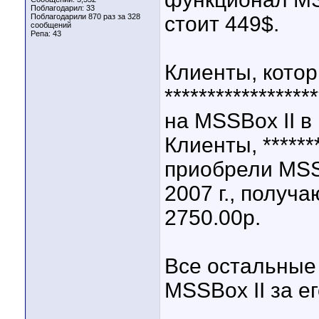
Поблагодарил: 33
Поблагодарили 870 раз за 328
стоит 449$.
сообщений
Репа:
43
Клиенты, котор
****************
на MSSBox II в
Клиенты, *******
приобрели MSS4 
2007 г., получ
2750.00р.
Все остальные
MSSBox II за е