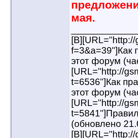
предложени
мая.
____________
[B][URL="http:
f=3&a=39"]Как
этот форум (ча
[URL="http://g
t=6536"]Как пр
этот форум (ча
[URL="http://g
t=5841"]Прави
(обновлено 21.0
[B][URL="http: