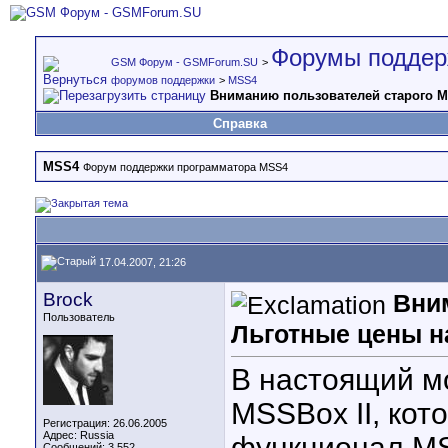
Форумы поддер
GSM Форум - GSMForum.SU
>
форумов поддержки
>
MSS4
Вниманию пользователей старого M
Справка
MSS4
Форум поддержки программатора MSS4
17.04.2007, 21:26
Brock
Вни
Пользователь
Льготные цены н
В настоящий мо
MSSBox II, кот
Регистрация: 26.06.2005
Адрес: Russia
функционал MS
Сообщений: 3,552