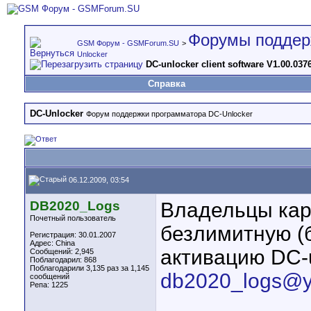
Форумы поддер
GSM Форум - GSMForum.SU
>
Unlocker
DC-unlocker client software V1.00.037
Справка
DC-Unlocker
Форум поддержки программатора DC-Unlocker
06.12.2009, 03:54
DB2020_Logs
Владельцы кар
Почетный пользователь
безлимитную (б
Регистрация: 30.01.2007
Адрес: China
активацию DC-
Сообщений: 2,945
Поблагодарил: 868
Поблагодарили 3,135 раз за 1,145
db2020_logs@
сообщений
Репа:
1225
____________