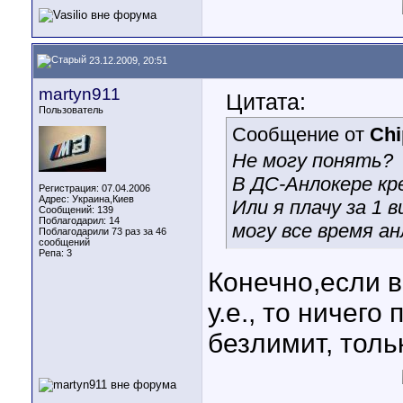
23.12.2009, 20:51
martyn911
Цитата:
Пользователь
Сообщение от
Chi
Не могу понять?
В ДС-Анлокере кр
Регистрация: 07.04.2006
Адрес: Украина,Киев
Или я плачу за 1
Сообщений: 139
Поблагодарил: 14
могу все время а
Поблагодарили 73 раз за 46
сообщений
Репа:
3
Конечно,если в
у.е., то ничего
безлимит, толь