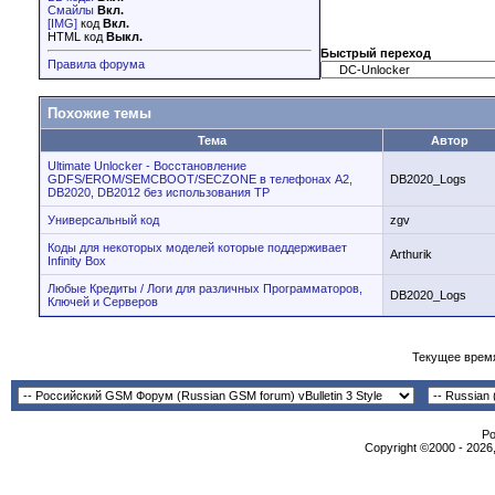
Смайлы
Вкл.
[IMG]
код
Вкл.
HTML код
Выкл.
Быстрый переход
Правила форума
Похожие темы
Тема
Автор
Ultimate Unlocker - Восстановление
GDFS/EROM/SEMCBOOT/SECZONE в телефонах A2,
DB2020_Logs
DB2020, DB2012 без использования TP
Универсальный код
zgv
Коды для некоторых моделей которые поддерживает
Arthurik
Infinity Box
Любые Кредиты / Логи для различных Программаторов,
DB2020_Logs
Ключей и Серверов
Текущее врем
Po
Copyright ©2000 - 2026,