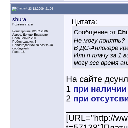
23.12.2009, 21:06
shura
Цитата:
Пользователь
Сообщение от
Chi
Регистрация: 02.02.2006
Адрес: Донецк Енакиево
Сообщений: 250
Не могу понять?
Поблагодарил: 1
Поблагодарили 70 раз за 40
В ДС-Анлокере кр
сообщений
Репа:
16
Или я плачу за 1
могу все время а
На сайте дсунл
1
при наличии
2
при отсутсв
____________
[URL="http://w
t=57138"]Плат