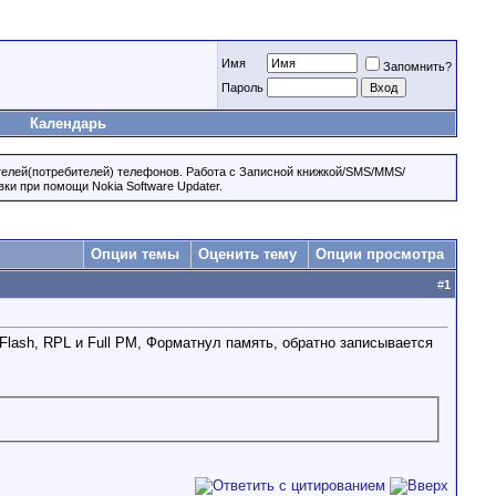
Имя
Запомнить?
Пароль
Календарь
телей(потребителей) телефонов. Работа с Записной книжкой/SMS/MMS/
ки при помощи Nokia Software Updater.
Опции темы
Оценить тему
Опции просмотра
#
1
Flash, RPL и Full PM, Форматнул память, обратно записывается