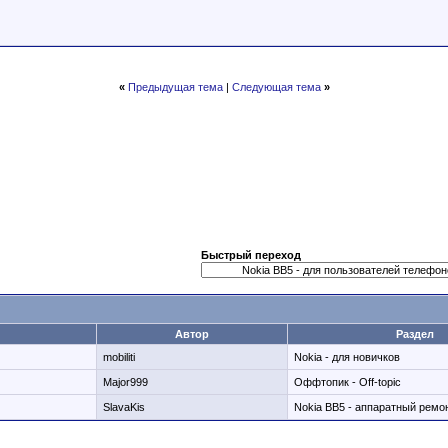
«
Предыдущая тема
|
Следующая тема
»
Быстрый переход
Автор
Раздел
mobiliti
Nokia - для новичков
Major999
Оффтопик - Off-topic
SlavaKis
Nokia BB5 - аппаратный ремо