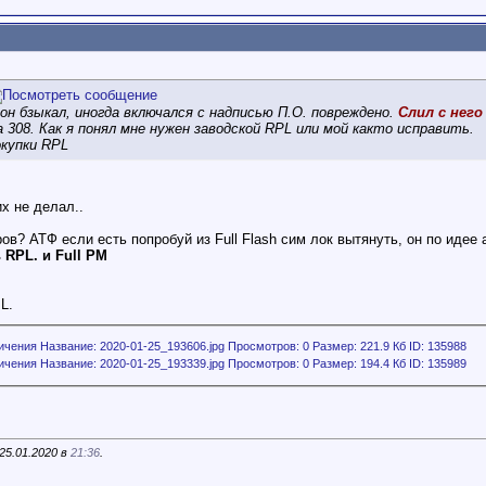
 он бзыкал, иногда включался с надписью П.О. повреждено.
Слил с него 
 308. Как я понял мне нужен заводской RPL или мой както исправить.
купки RPL
х не делал..
ров? АТФ если есть попробуй из Full Flash сим лок вытянуть, он по иде
 RPL. и Full PM
L.
25.01.2020 в
21:36
.