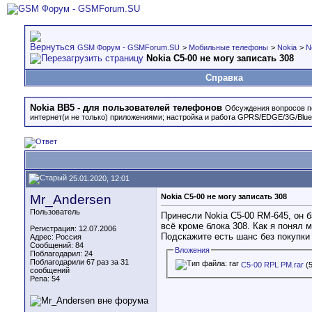
GSM Форум - GSMForum.SU
>
Мобильные телефоны
>
Nokia
>
N
Nokia C5-00 не могу записать 308
Справка
Nokia BB5 - для пользователей телефонов
Обсуждения вопросов п
интернет(и не только) приложениями; настройка и работа GPRS/EDGE/3G/Bluet
25.01.2020, 12:01
Mr_Andersen
Nokia C5-00 не могу записать 308
Пользователь
Принесли Nokia C5-00 RM-645, он б
всё кроме блока 308. Как я понял 
Регистрация: 12.07.2006
Подскажите есть шанс без покупки
Адрес: Россия
Сообщений: 84
Вложения
Поблагодарил: 24
Поблагодарили 67 раз за 31
C5-00 RPL PM.rar
(5
сообщений
Репа:
54