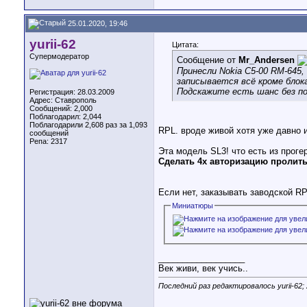
25.01.2020, 19:46
yurii-62
Цитата:
Супермодератор
Сообщение от
Mr_Andersen
Принесли Nokia C5-00 RM-645,
записывается всё кроме блока
Подскажите есть шанс без по
Регистрация: 28.03.2009
Адрес: Ставрополь
Сообщений: 2,000
Поблагодарил: 2,044
Поблагодарили 2,608 раз за 1,093
RPL. вроде живой хотя уже давно и
сообщений
Репа:
2317
Эта модель SL3! что есть из проге
Сделать 4х авторизацию пролить
Если нет, заказывать заводской RP
Миниатюры
__________________
Век живи, век учись..
Последний раз редактировалось yurii-62; 