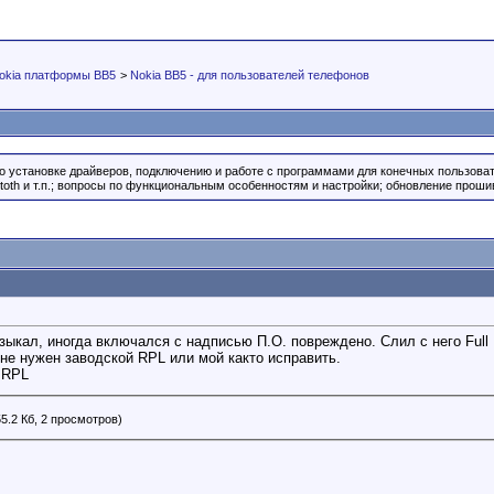
okia платформы BB5
>
Nokia BB5 - для пользователей телефонов
о установке драйверов, подключению и работе с программами для конечных пользова
oth и т.п.; вопросы по функциональным особенностям и настройки; обновление прошив
зыкал, иногда включался с надписью П.О. повреждено. Слил с него Full 
мне нужен заводской RPL или мой както исправить.
 RPL
5.2 Кб, 2 просмотров)