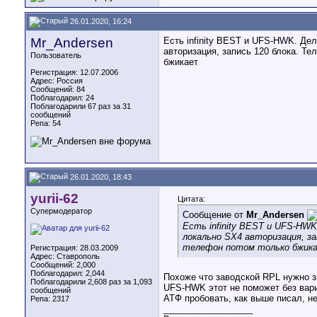
26.01.2020, 16:24
Mr_Andersen
Есть infinity BEST и UFS-HWK. Дел
авторизация, запись 120 блока. Те
Пользователь
бжикает
Регистрация: 12.07.2006
Адрес: Россия
Сообщений: 84
Поблагодарил: 24
Поблагодарили 67 раз за 31
сообщений
Репа:
54
26.01.2020, 18:43
yurii-62
Цитата:
Супермодератор
Сообщение от
Mr_Andersen
Есть infinity BEST и UFS-HWK
локально SX4 авторизация, за
телефон потом только бжик
Регистрация: 28.03.2009
Адрес: Ставрополь
Сообщений: 2,000
Поблагодарил: 2,044
Похоже что заводской RPL нужно за
Поблагодарили 2,608 раз за 1,093
UFS-HWK этот не поможет без вар
сообщений
АТФ пробовать, как выше писал, не
Репа:
2317
__________________