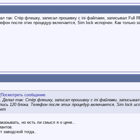
ал так: Стёр флешку, записал прошивку с ini файлами, записывал Full R
лефон после этих процедур включается, Sim lock испорчен. Как только 
. Делал так: Стёр флешку, записал прошивку с ini файлами, записывал
пись 120 блока. Телефон после этих процедур включается, Sim lock ис
ает
казывать, но есть ли смысл я о цене...
иантов.
т заводской тогда..