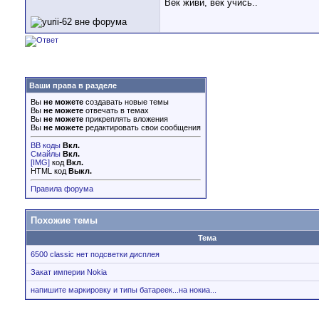
Век живи, век учись..
Ваши права в разделе
Вы
не можете
создавать новые темы
Вы
не можете
отвечать в темах
Вы
не можете
прикреплять вложения
Вы
не можете
редактировать свои сообщения
BB коды
Вкл.
Смайлы
Вкл.
[IMG]
код
Вкл.
HTML код
Выкл.
Правила форума
Похожие темы
Тема
6500 classic нет подсветки дисплея
Закат империи Nokia
напишите маркировку и типы батареек...на нокиа...