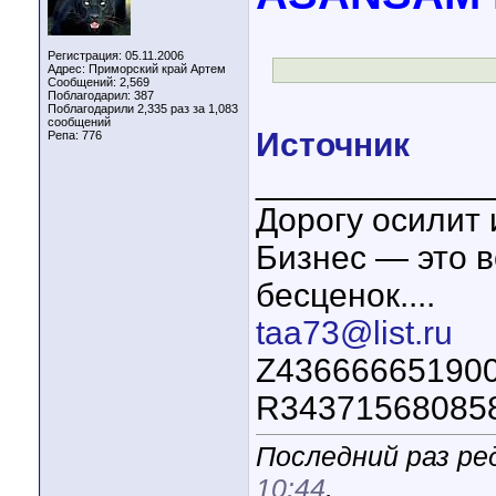
Регистрация: 05.11.2006
Адрес: Приморский край Артем
Сообщений: 2,569
Поблагодарил: 387
Поблагодарили 2,335 раз за 1,083
сообщений
Источник
Репа:
776
____________
Дорогу осилит 
Бизнес — это в
бесценок....
taa73@list.ru
Z43666665190
R34371568085
Последний раз ре
10:44
.