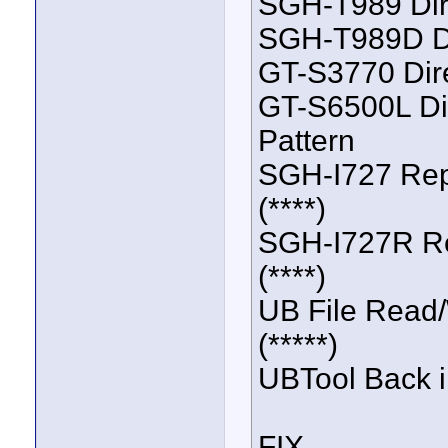
SGH-T989 Dir
SGH-T989D Di
GT-S3770 Dire
GT-S6500L Dir
Pattern
SGH-I727 Rep
(****)
SGH-I727R Re
(****)
UB File Read/
(*****)
UBTool Back i
FIX