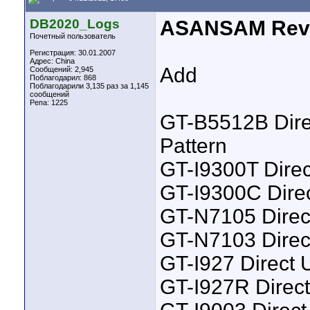
DB2020_Logs
ASANSAM Rev 2
Почетный пользователь
Регистрация: 30.01.2007
Адрес: China
Add
Сообщений: 2,945
Поблагодарил: 868
Поблагодарили 3,135 раз за 1,145
сообщений
Репа:
1225
GT-B5512B Dire
Pattern
GT-I9300T Direc
GT-I9300C Direc
GT-N7105 Direct
GT-N7103 Direct
GT-I927 Direct 
GT-I927R Direc