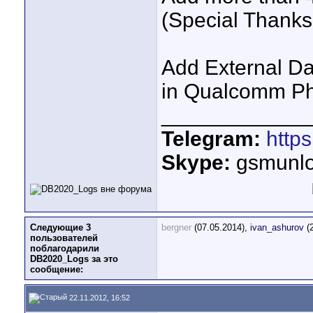
(Special Thank
Add External D
in Qualcomm Ph
____________
Telegram:
http
Skype:
gsmunlo
Следующие 3
bergner
(07.05.2014),
ivan_ashurov
(2
пользователей
поблагодарили
DB2020_Logs за это
сообщение:
22.11.2012, 16:52