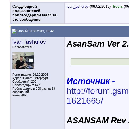
Следующие 2
ivan_ashurov
(08.02.2013),
trevis
(06
пользователей
поблагодарили taa73 за
это сообщение:
06.03.2013, 16:42
ivan_ashurov
AsanSam Ver 2.
Пользователь
Регистрация: 26.10.2006
Адрес: Санкт-Петербург
Источник -
Сообщений: 260
Поблагодарил: 442
http://forum.gs
Поблагодарили 330 раз за 99
сообщений
Репа:
489
1621665/
ASANSAM Rev 2