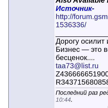
Also Availabl
Источник-
http://forum.gs
1536336/
____________
Дорогу осилит 
Бизнес — это в
бесценок....
taa73@list.ru
Z43666665190
R34371568085
Последний раз ре
10:44
.