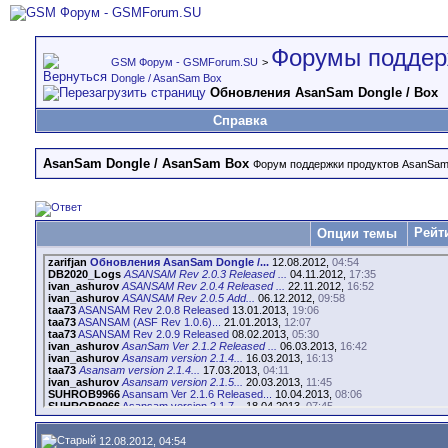
Форумы поддер
GSM Форум - GSMForum.SU
>
Dongle / AsanSam Box
Обновления AsanSam Dongle / Box
Справка
AsanSam Dongle / AsanSam Box
Форум поддержки продуктов AsanSa
Рейт
Опции темы
zarifjan
Обновления AsanSam Dongle /...
12.08.2012,
04:54
DB2020_Logs
ASANSAM Rev 2.0.3 Released ...
04.11.2012,
17:35
ivan_ashurov
ASANSAM Rev 2.0.4 Released ...
22.11.2012,
16:52
ivan_ashurov
ASANSAM Rev 2.0.5 Add...
06.12.2012,
09:58
taa73
ASANSAM Rev 2.0.8 Released
13.01.2013,
19:06
taa73
ASANSAM (ASF Rev 1.0.6)...
21.01.2013,
12:07
taa73
ASANSAM Rev 2.0.9 Released
08.02.2013,
05:30
ivan_ashurov
AsanSam Ver 2.1.2 Released ...
06.03.2013,
16:42
ivan_ashurov
Asansam version 2.1.4...
16.03.2013,
16:13
taa73
Asansam version 2.1.4...
17.03.2013,
04:11
ivan_ashurov
Asansam version 2.1.5...
20.03.2013,
11:45
SUHROB9966
Asansam Ver 2.1.6 Released...
10.04.2013,
08:06
SUHROB9966
Asansam version 2.1.7...
18.04.2013,
07:45
vito8
Asansam Version 2.2.2...
02.06.2013,
18:31
DB2020_Logs
Новая версия ASANSAM_v2.2.3...
10.06.2013,
18:51
12.08.2012, 04:54
Devastator
ASANSAM Rev 2.2.4
24.06.2013,
15:34