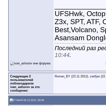
____________
UFSHwk, Octopu
Z3x, SPT, ATF, C
Best,Volcano, S
Asansam Dongl
Последний раз ре
10:44
.
Следующие 2
Roman_BY
(23.11.2012),
zarifjan
(22.
пользователей
поблагодарили
ivan_ashurov за это
сообщение:
06.12.2012, 09:58