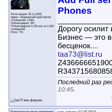
Phones
Регистрация: 05.11.2006
Адрес: Приморский край Артем
____________
Сообщений: 2,569
Поблагодарил: 387
Поблагодарили 2,335 раз за 1,083
Дорогу осилит 
сообщений
Репа:
776
Бизнес — это в
бесценок....
taa73@list.ru
Z43666665190
R34371568085
Последний раз ре
10:45
.
Следующие пользователи
ivan_ashurov
(17.03.2013)