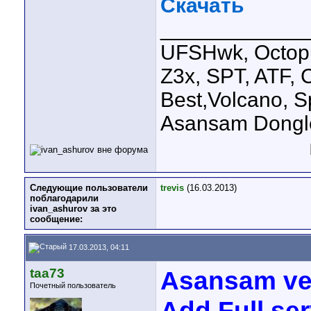
Скачать
____________
UFSHwk, Octopu
Z3x, SPT, ATF, C
Best,Volcano, S
Asansam Dongl
Следующие пользователи
trevis
(16.03.2013)
поблагодарили
ivan_ashurov за это
сообщение:
17.03.2013, 04:11
taa73
Asansam ver
Почетный пользователь
Add Full se