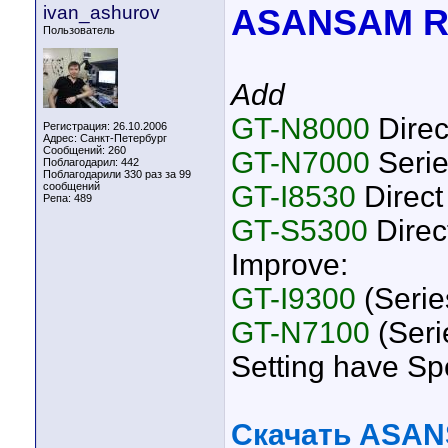
ivan_ashurov
ASANSAM Re
Пользователь
Add
GT-N8000
Direc
Регистрация: 26.10.2006
Адрес: Санкт-Петербург
Сообщений: 260
GT-N7000
Serie
Поблагодарил: 442
Поблагодарили 330 раз за 99
сообщений
GT-I8530
Direct
Репа:
489
GT-S5300
Direc
Improve:
GT-I9300
(Series
GT-N7100
(Seri
Setting have Sp
Скачать ASAN