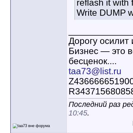
reflash it wit
Write DUMP wi
____________
Дорогу осилит 
Бизнес — это в
бесценок....
taa73@list.ru
Z43666665190
R34371568085
Последний раз ре
10:45
.