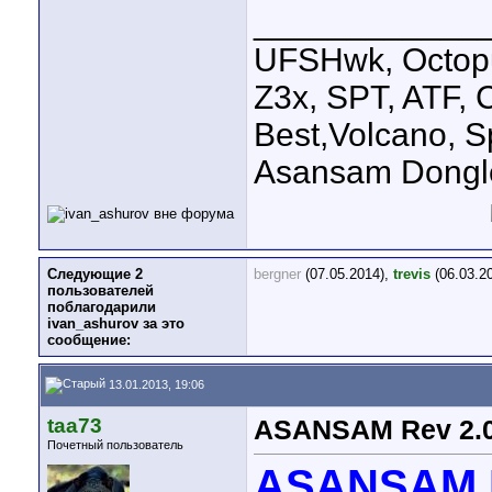
____________
UFSHwk, Octopu
Z3x, SPT, ATF, C
Best,Volcano, S
Asansam Dongl
Следующие 2
bergner
(07.05.2014),
trevis
(06.03.2
пользователей
поблагодарили
ivan_ashurov за это
сообщение:
13.01.2013, 19:06
taa73
ASANSAM Rev 2.0
Почетный пользователь
ASANSAM R