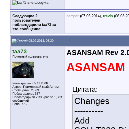
Следующие 2
bergner
(07.05.2014),
trevis
(06.03.2
пользователей
поблагодарили taa73 за
это сообщение:
08.02.2013, 05:30
taa73
ASANSAM Rev 2.0
Почетный пользователь
ASANSAM R
Регистрация: 05.11.2006
Адрес: Приморский край Артем
Цитата:
Сообщений: 2,569
Поблагодарил: 387
Поблагодарили 2,335 раз за 1,083
Changes
сообщений
Репа:
776
----------
Add