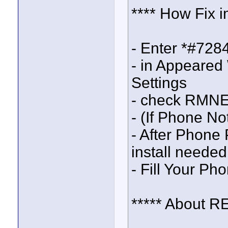
**** How Fix i
- Enter *#728
- in Appeare
Settings
- check RMN
- (If Phone Not
- After Phon
install needed
- Fill Your Ph
***** About R