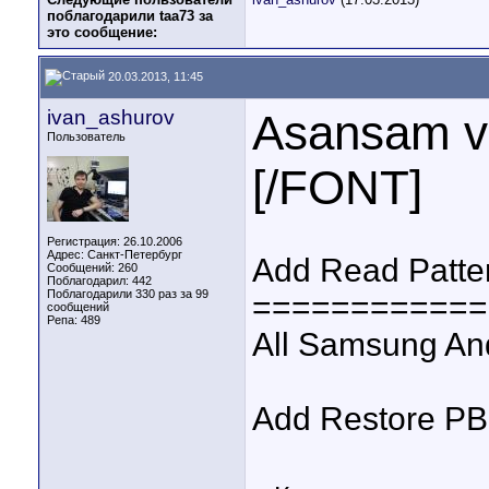
поблагодарили taa73 за
это сообщение:
20.03.2013, 11:45
ivan_ashurov
Asansam ve
Пользователь
[/FONT]
Регистрация: 26.10.2006
Адрес: Санкт-Петербург
Add Read Patter
Сообщений: 260
Поблагодарил: 442
Поблагодарили 330 раз за 99
============
сообщений
Репа:
489
All Samsung An
Add Restore PB i