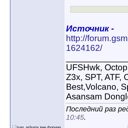
Источник -
http://forum.gs
1624162/
____________
UFSHwk, Octopu
Z3x, SPT, ATF, C
Best,Volcano, S
Asansam Dongl
Последний раз ре
10:45
.