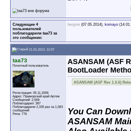
Следующие 4
bergner
(07.05.2014),
komayo
(14.01
пользователей
поблагодарили taa73 за
это сообщение:
21.01.2013, 12:07
taa73
ASANSAM (ASF Rev
Почетный пользователь
BootLoader Metho
ASANSAM (ASF Rev 1.0.6) Rele
Регистрация: 05.11.2006
Адрес: Приморский край Артем
Сообщений: 2,569
Поблагодарил: 387
Поблагодарили 2,335 раз за 1,083
You Can Downl
сообщений
Репа:
776
ASANSAM Main