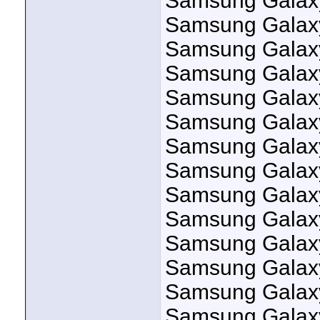
Samsung Galax
DB2020_Logs
Новая версия Asansambox...
27.09.2016,
08:21
Jagger
Asansambox Version 3.1.5
28.09.2016,
15:13
Samsung Galaxy
Samsung Galax
Samsung Galax
Samsung Galax
Samsung Galax
Samsung Galax
Samsung Galax
Samsung Galaxy
Samsung Galax
Samsung Galaxy
Samsung Galax
Samsung Galax
Samsung Galax