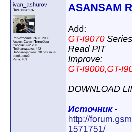
ivan_ashurov
ASANSAM Re
Пользователь
Add:
GT-I9070
Series
Регистрация: 26.10.2006
Адрес: Санкт-Петербург
Сообщений: 260
Read PIT
Поблагодарил: 442
Поблагодарили 330 раз за 99
сообщений
Improve:
Репа:
489
GT-I9000,GT-I9
DOWNLOAD LI
Источник -
http://forum.gs
1571751/