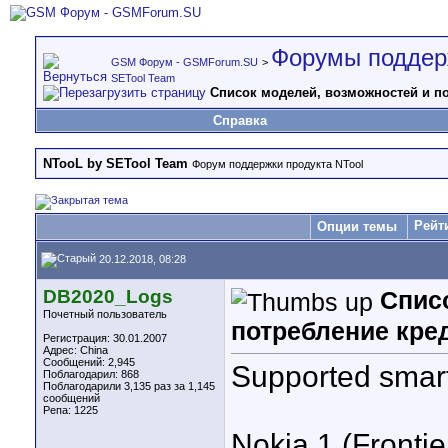
Форумы поддер
GSM Форум - GSMForum.SU
>
SETool Team
Список моделей, возможностей и по
Справка
NTooL by SETool Team
Форум поддержки продукта NTool
Рейт
Опции темы
20.12.2018, 08:28
DB2020_Logs
Спис
Почетный пользователь
потребление кре
Регистрация: 30.01.2007
Адрес: China
Сообщений: 2,945
Supported smar
Поблагодарил: 868
Поблагодарили 3,135 раз за 1,145
сообщений
Репа:
1225
Nokia 1 (Frontie