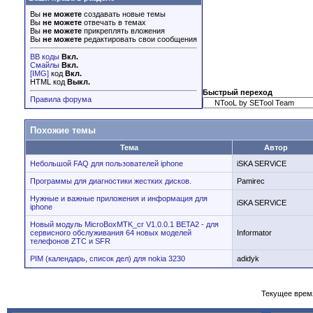
Вы
не можете
создавать новые темы
Вы
не можете
отвечать в темах
Вы
не можете
прикреплять вложения
Вы
не можете
редактировать свои сообщения
BB коды
Вкл.
Смайлы
Вкл.
[IMG]
код
Вкл.
HTML код
Выкл.
Быстрый переход
Правила форума
Похожие темы
Тема
Автор
Небольшой FAQ для пользователей iphone
iSKA SERViCE
Программы для диагностики жестких дисков.
Pamirec
Нужные и важные приложения и информация для
iSKA SERViCE
iphone
Новый модуль MicroBoxMTK_cr V1.0.0.1 BETA2 - для
сервисного обслуживания 64 новых моделей
Informator
телефонов ZTC и SFR
PIM (календарь, список дел) для nokia 3230
adidyk
Текущее врем