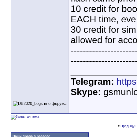
10 credit for bo
EACH time, eve
30 credit for si
allowed for accou
---------------------
---------------------
____________
Telegram:
http
Skype:
gsmunlo
«
Предыдущ
Ваши права в разделе