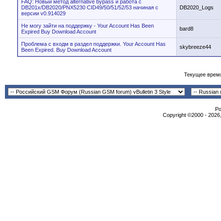
FAQ: Новый метод alternative bypass и работа с
DB201x/DB2020/PNX5230 CID49/50/51/52/53 начиная с
DB2020_Logs
версии v0.914029
Не могу зайти на поддержку - Your Account Has Been
bard8
Expired Buy Download Account
Проблема с входм в раздел поддержки. Your Account Has
skybreeze44
Been Expired. Buy Download Account
Текущее врем
Po
Copyright ©2000 - 2026,