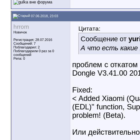
07.06.2018, 23:03
hrrom
Цитата:
Новичок
Сообщение от
yur
Регистрация: 28.07.2016
Сообщений: 7
А что есть какие
Поблагодарил: 2
Поблагодарили 0 раз за 0
сообщений
Репа:
0
проблем с откатом
Dongle V3.41.00 201
Fixed:
< Added Xiaomi (Qu
(EDL)" function, Sup
problem! (Beta).
Или действительно 