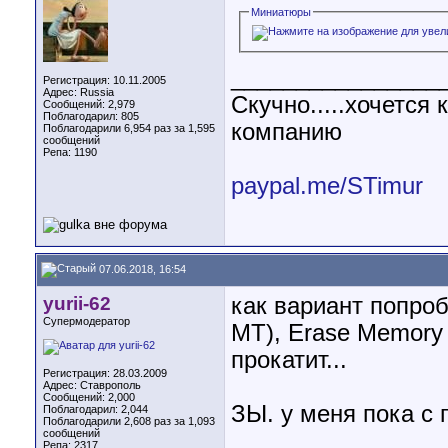
Миниатюры
________________
Регистрация: 10.11.2005
Адрес: Russia
Скучно.....хочетс
Сообщений: 2,979
Поблагодарил: 805
компанию
Поблагодарили 6,954 раз за 1,595
сообщений
Репа:
1190
paypal.me/STimur
07.06.2018, 16:54
yurii-62
как вариант попроб
Супермодератор
МТ), Erase Memory 
прокатит...
Регистрация: 28.03.2009
Адрес: Ставрополь
Сообщений: 2,000
ЗЫ. у меня пока с 
Поблагодарил: 2,044
Поблагодарили 2,608 раз за 1,093
сообщений
________________
Репа:
2317