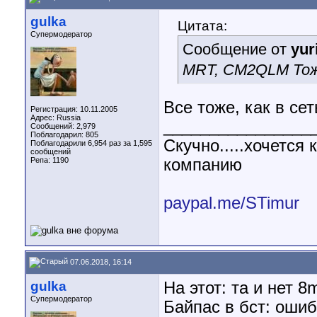
gulka
Цитата:
Супермодератор
Сообщение от
yur
МRT, CM2QLM Тож
Все тоже, как в сет
Регистрация: 10.11.2005
Адрес: Russia
________________
Сообщений: 2,979
Поблагодарил: 805
Скучно.....хочетс
Поблагодарили 6,954 раз за 1,595
сообщений
Репа:
1190
компанию
paypal.me/STimur
07.06.2018, 16:14
gulka
На этот: та и нет 8
Супермодератор
Байпас в бст: ошиб