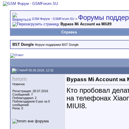
Форумы поддер
GSM Форум - GSMForum.SU
>
Bypass Mi Account на MIUI9
Справка
BST Dongle
Форум поддержки BST Dongle
05.06.2018, 12:32
hrrom
Bypass Mi Account на 
Новичок
Кто пробовал делат
Регистрация: 28.07.2016
Сообщений: 7
на телефонах Xiaom
Поблагодарил: 2
Поблагодарили 0 раз за 0
MIUI8.
сообщений
Репа:
0