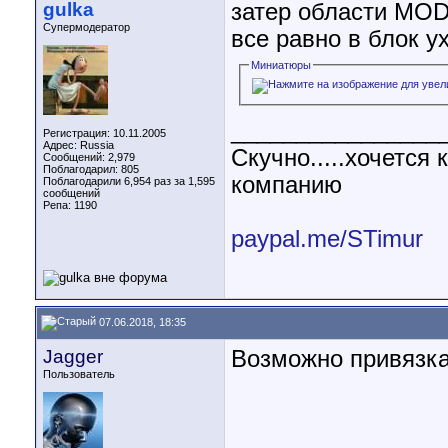
gulka
затер области M
Супермодератор
все равно в блок у
Миниатюры
________________
Регистрация: 10.11.2005
Адрес: Russia
Скучно.....хочетс
Сообщений: 2,979
Поблагодарил: 805
компанию
Поблагодарили 6,954 раз за 1,595
сообщений
Репа:
1190
paypal.me/STimur
07.06.2018, 18:35
Jagger
Возможно привязка 
Пользователь