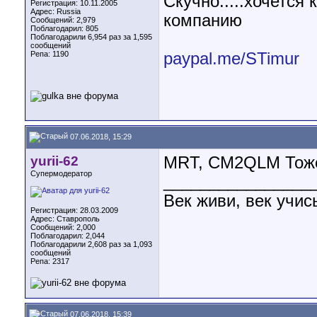
Скучно.....хочетс
Регистрация: 10.11.2005
Адрес: Russia
компанию
Сообщений: 2,979
Поблагодарил: 805
Поблагодарили 6,954 раз за 1,595
сообщений
paypal.me/STimur
Репа:
1190
07.06.2018, 15:29
yurii-62
МRT, CM2QLM Тоже
Супермодератор
________________
Век живи, век учис
Регистрация: 28.03.2009
Адрес: Ставрополь
Сообщений: 2,000
Поблагодарил: 2,044
Поблагодарили 2,608 раз за 1,093
сообщений
Репа:
2317
07.06.2018, 15:39