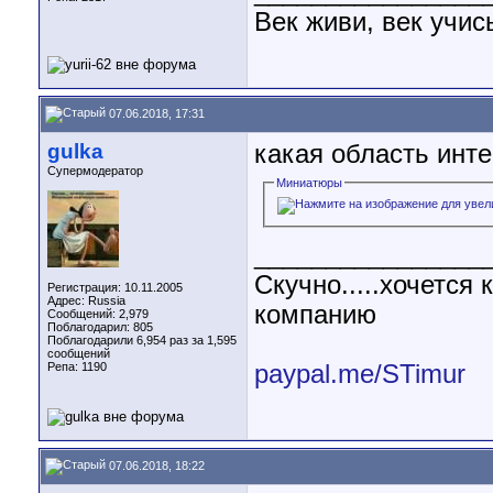
Век живи, век учис
07.06.2018, 17:31
gulka
какая область инте
Супермодератор
Миниатюры
________________
Скучно.....хочетс
Регистрация: 10.11.2005
Адрес: Russia
компанию
Сообщений: 2,979
Поблагодарил: 805
Поблагодарили 6,954 раз за 1,595
сообщений
paypal.me/STimur
Репа:
1190
07.06.2018, 18:22