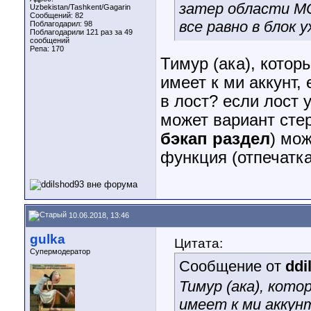
затер области 
Uzbekistan/Tashkent/Gagarin
Сообщений: 82
все равно в блок 
Поблагодарил: 98
Поблагодарили 121 раз за 49
сообщений
Репа:
170
Тимур (ака), котор
имеет к ми аккунт, 
в лост? если лост 
может вариант стерет
бэкап раздел
) мож
функция (отпечатка
10.06.2018, 13:46
gulka
Цитата:
Супермодератор
Сообщение от
ddi
Тимур (ака), кот
имеет к ми аккунт