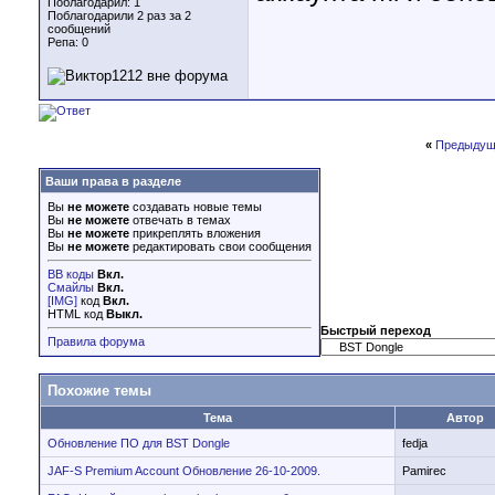
Поблагодарил: 1
Поблагодарили 2 раз за 2
сообщений
Репа:
0
«
Предыдущ
Ваши права в разделе
Вы
не можете
создавать новые темы
Вы
не можете
отвечать в темах
Вы
не можете
прикреплять вложения
Вы
не можете
редактировать свои сообщения
BB коды
Вкл.
Смайлы
Вкл.
[IMG]
код
Вкл.
HTML код
Выкл.
Быстрый переход
Правила форума
Похожие темы
Тема
Автор
Обновление ПО для BST Dongle
fedja
JAF-S Premium Account Обновление 26-10-2009.
Pamirec