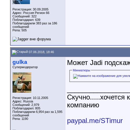
Регистрация: 30.09.2005
Адрес: Россия Регион 66
Сообщений: 322
Поблагодарил: 639
Поблагодарили 383 раз за 186
сообщений
Репа:
505
07.06.2018, 18:46
gulka
Может Jadi подска
Супермодератор
Миниатюры
________________
Скучно.....хочетс
Регистрация: 10.11.2005
Адрес: Russia
компанию
Сообщений: 2,979
Поблагодарил: 805
Поблагодарили 6,954 раз за 1,595
сообщений
paypal.me/STimur
Репа:
1190