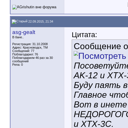
22.09.2015, 21:34
asg-gealt
Цитата:
В бане..
Сообщение 
Регистрация: 31.10.2008
Адрес: Красноводск, TM
Сообщений: 77
Поблагодарил: 76
Поблагодарили 46 раз за 30
сообщений
Посоветуйте
Репа:
0
AK-12 и XTX
Буду паять в
Главное чтоб
Вот в инете
НЕДОРОГОГО
и XTX-3C.