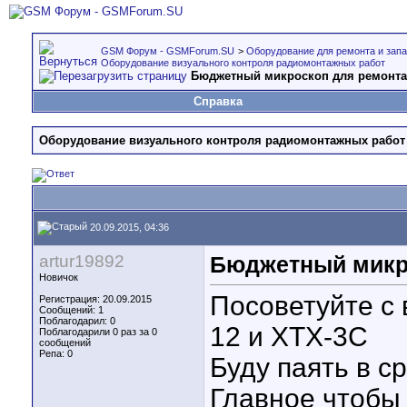
GSM Форум - GSMForum.SU
>
Оборудование для ремонта и зап
Оборудование визуального контроля радиомонтажных работ
Бюджетный микроскоп для ремонт
Справка
Оборудование визуального контроля радиомонтажных работ
20.09.2015, 04:36
artur19892
Бюджетный микр
Новичок
Посоветуйте с
Регистрация: 20.09.2015
Сообщений: 1
Поблагодарил: 0
12 и XTX-3C
Поблагодарили 0 раз за 0
сообщений
Репа:
0
Буду паять в с
Главное чтобы г