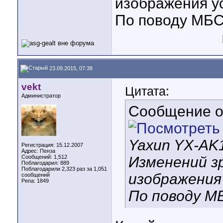
изображения у
По поводу МБС 
23.09.2015, 07:38
vekt
Цитата:
Администратор
Сообщение 
Yaxun YX-AK1
Регистрация: 15.12.2007
Адрес: Пенза
Сообщений: 1,512
Изменений з
Поблагодарил: 889
Поблагодарили 2,323 раз за 1,051
изображения
сообщений
Репа:
1849
По поводу МБ