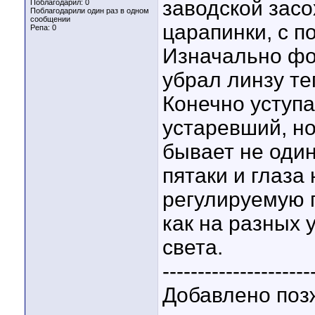
заводской засо
Поблагодарил: 0
Поблагодарили один раз в одном
сообщении
царапинки, с п
Репа:
0
Изначально фо
убрал линзу те
Конечно уступа
устаревший, но
бывает не один
пятаки и глаза
регулируемую п
как на разных 
света.
---------------------
Добавлено поз