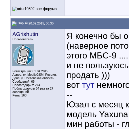
20.09.2015, 08:30
AGrishutin
Я конечно бы 
Пользователь
(наверное пото
этого МБС-9 ..
и не пользуюсь
Регистрация: 01.04.2015
продать )))
Адрес: ex MobilaGSM, Россия,
Донецк, Ростовская область.
Сообщений: 68
вот
тут
немного
Поблагодарил: 274
Поблагодарили 64 раз за 27
--
сообщений
Репа:
163
Юзал с месяц к
модель Yaxuna,
мин работы - гл