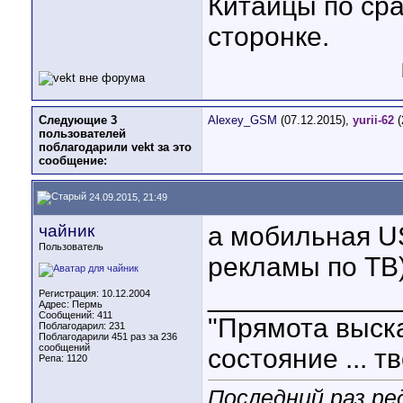
Китайцы по сра
сторонке.
Следующие 3
Alexey_GSM
(07.12.2015),
yurii-62
(
пользователей
поблагодарили vekt за это
сообщение:
24.09.2015, 21:49
чайник
а мобильная US
Пользователь
рекламы по ТВ)
____________
Регистрация: 10.12.2004
Адрес: Пермь
Сообщений: 411
"Прямота выска
Поблагодарил: 231
Поблагодарили 451 раз за 236
сообщений
состояние ... т
Репа:
1120
Последний раз ре