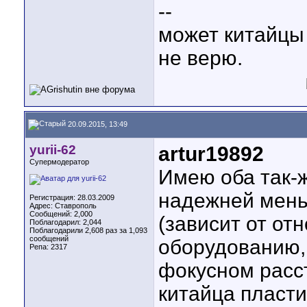
--
может китайцы 
не верю.
20.09.2015, 13:49
yurii-62
artur19892
Супермодератор
Имею оба так-
надежней мень
Регистрация: 28.03.2009
Адрес: Ставрополь
Сообщений: 2,000
(зависит от от
Поблагодарил: 2,044
Поблагодарили 2,608 раз за 1,093
сообщений
оборудованию, 
Репа:
2317
фокусном расст
китайца пласти