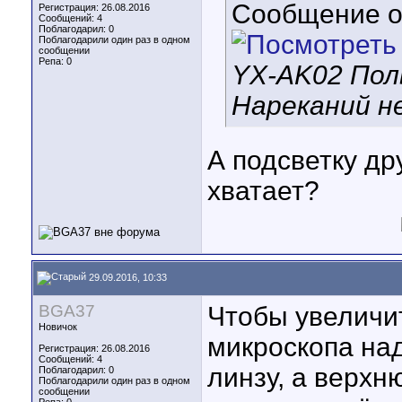
Сообщение 
Регистрация: 26.08.2016
Сообщений: 4
Поблагодарил: 0
Поблагодарили один раз в одном
сообщении
Репа:
0
YX-AK02 Пол
Нареканий н
А подсветку др
хватает?
29.09.2016, 10:33
BGA37
Чтобы увеличи
Новичок
микроскопа на
Регистрация: 26.08.2016
Сообщений: 4
линзу, а верхн
Поблагодарил: 0
Поблагодарили один раз в одном
сообщении