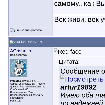
самому., как В
____________
Век живи, век у
20.09.2015, 18:14
AGrishutin
Пользователь
Цитата:
Сообщение 
Регистрация: 01.04.2015
Адрес: ex MobilaGSM, Россия,
artur19892
Донецк, Ростовская область.
Сообщений: 68
Поблагодарил: 274
Имею оба та
Поблагодарили 64 раз за 27
сообщений
Репа:
163
по надежней