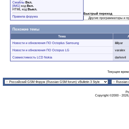
Смайлы
Вкл.
[IMG]
код
Вкл.
HTML код
Выкл.
Быстрый переход
Правила форума
Похожие темы
Тема
Новости и обновления ПО Octoplus Samsung
iliiliyar
Новости и обновления ПО Octopus LG
varalex
Совместимость LCD Nokia
darkevil
Текущее врем
Po
Copyright ©2000 - 2026,