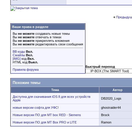
«
Предыдущ
Ваши права в разделе
Вы
не можете
создавать новые темы
Вы
не можете
отвечать в темах
Вы
не можете
прикреплять вложения
Вы
не можете
редактировать свои сообщения
BB коды
Вкл.
Смайлы
Вкл.
[IMG]
код
Вкл.
HTML код
Выкл.
Быстрый переход
Правила форума
Похожие темы
Тема
Автор
Доступна для скачивания iOS 8 для всех устройств
DB2020_Logs
Apple
новые версии софта для УФС!
ghostraider44
Новые версии ПО для MT box RED - Siemens
Brock
Новые версии ПО для MT Box PRO и LITE
Ramon