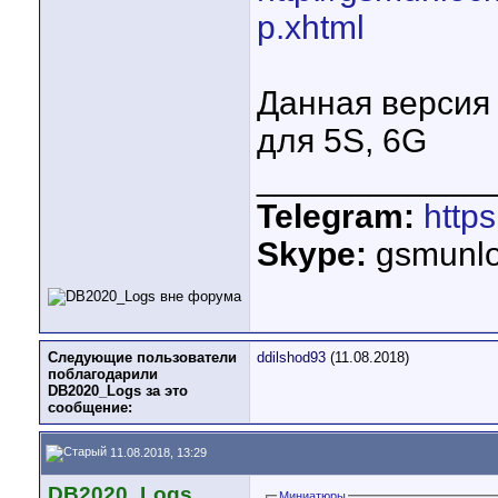
p.xhtml
Данная версия
для 5S, 6G
____________
Telegram:
http
Skype:
gsmunlo
Следующие пользователи
ddilshod93
(11.08.2018)
поблагодарили
DB2020_Logs за это
сообщение:
11.08.2018, 13:29
DB2020_Logs
Миниатюры