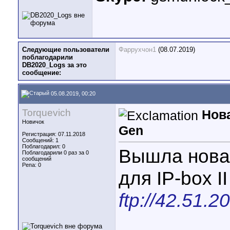
Следующие пользователи
Фаррухчон1
(08.07.2019)
поблагодарили
DB2020_Logs за это
сообщение:
05.08.2019, 00:20
Torquevich
Нова
Новичок
Gen
Регистрация: 07.11.2018
Сообщений: 1
Поблагодарил: 0
Вышла новая
Поблагодарили 0 раз за 0
сообщений
Репа:
0
для IP-box I
ftp://42.51.2