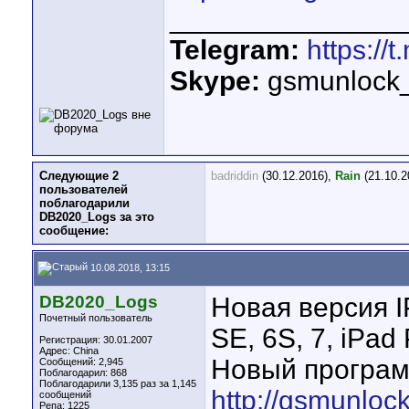
_______________
Telegram:
https://
Skype:
gsmunlock
Следующие 2
badriddin
(30.12.2016),
Rain
(21.10.2
пользователей
поблагодарили
DB2020_Logs за это
сообщение:
10.08.2018, 13:15
DB2020_Logs
Новая версия I
Почетный пользователь
SE, 6S, 7, iPa
Регистрация: 30.01.2007
Адрес: China
Новый програ
Сообщений: 2,945
Поблагодарил: 868
Поблагодарили 3,135 раз за 1,145
http://gsmunloc
сообщений
Репа:
1225