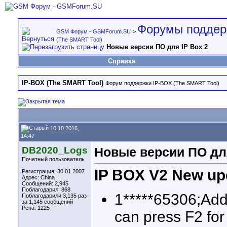
Форумы поддер
GSM Форум - GSMForum.SU
>
(The SMART Tool)
Новые версии ПО для IP Box 2
Справка
IP-BOX (The SMART Tool)
Форум поддержки IP-BOX (The SMART Tool)
10.10.2016,
14:47
DB2020_Logs
Новые версии ПО для
Почетный пользователь
IP BOX V2 New upd
Регистрация: 30.01.2007
Адрес: China
Сообщений: 2,945
Поблагодарил: 868
1*****65306;Add
Поблагодарили 3,135 раз
за 1,145 сообщений
Репа:
1225
can press F2 for 