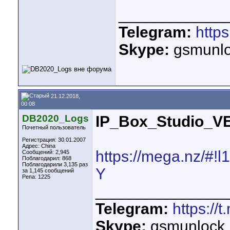
____________
Telegram:
http
Skype:
gsmunlo
21.12.2018,
00:08
DB2020_Logs
IP_Box_Studio_VE
Почетный пользователь
Регистрация: 30.01.2007
Адрес: China
https://mega.nz/#
Сообщений: 2,945
Поблагодарил: 868
Поблагодарили 3,135 раз
Y
за 1,145 сообщений
Репа:
1225
_______________
Telegram:
https://
Skype:
gsmunlock