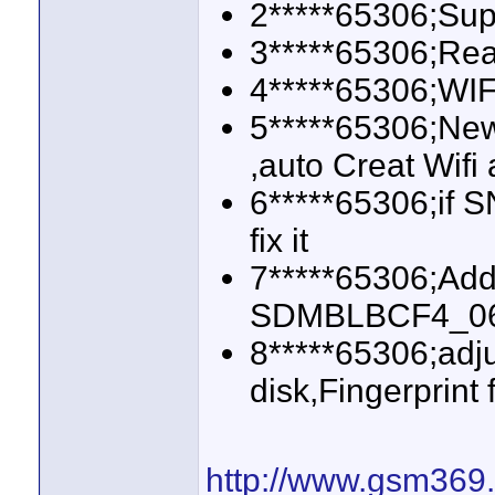
2*****65306;Sup
3*****65306;Rea
4*****65306;WIF
5*****65306;New
,auto Creat Wifi
6*****65306;if SN
fix it
7*****65306;Add
SDMBLBCF4_064
8*****65306;adj
disk,Fingerprint 
http://www.gsm369