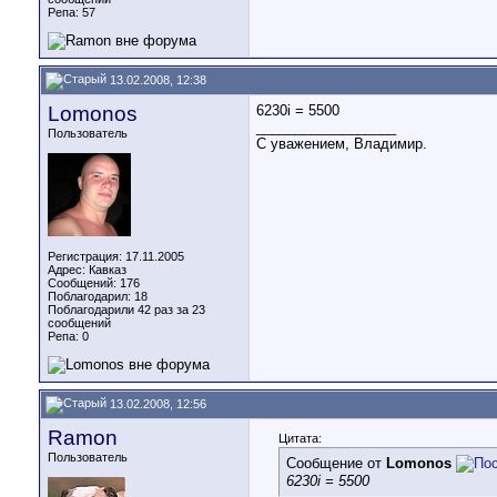
Репа:
57
13.02.2008, 12:38
Lomonos
6230i = 5500
__________________
Пользователь
С уважением, Владимир.
Регистрация: 17.11.2005
Адрес: Кавказ
Сообщений: 176
Поблагодарил: 18
Поблагодарили 42 раз за 23
сообщений
Репа:
0
13.02.2008, 12:56
Ramon
Цитата:
Пользователь
Сообщение от
Lomonos
6230i = 5500