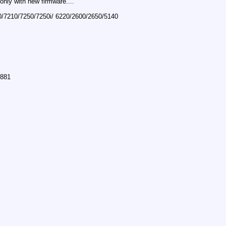
only with new firmware....
/7210/7250/7250i/ 6220/2600/2650/5140
0881