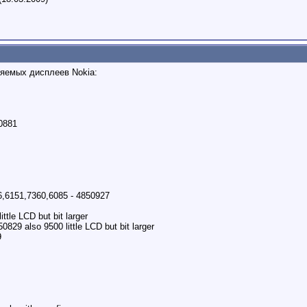
яемых дисплеев Nokia:
0881
6,6151,7360,6085 - 4850927
ttle LCD but bit larger
829 also 9500 little LCD but bit larger
9