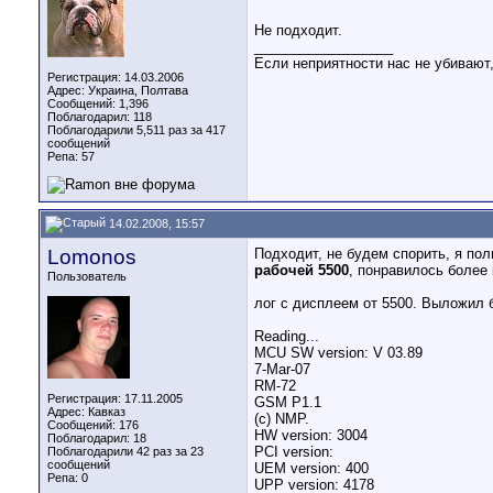
Не подходит.
__________________
Если неприятности нас не убивают
Регистрация: 14.03.2006
Адрес: Украина, Полтава
Сообщений: 1,396
Поблагодарил: 118
Поблагодарили 5,511 раз за 417
сообщений
Репа:
57
14.02.2008, 15:57
Lomonos
Подходит, не будем спорить, я пол
рабочей 5500
, понравилось более 
Пользователь
лог с дисплеем от 5500. Выложил б
Reading...
MCU SW version: V 03.89
7-Mar-07
RM-72
Регистрация: 17.11.2005
GSM P1.1
Адрес: Кавказ
(c) NMP.
Сообщений: 176
HW version: 3004
Поблагодарил: 18
PCI version:
Поблагодарили 42 раз за 23
сообщений
UEM version: 400
Репа:
0
UPP version: 4178