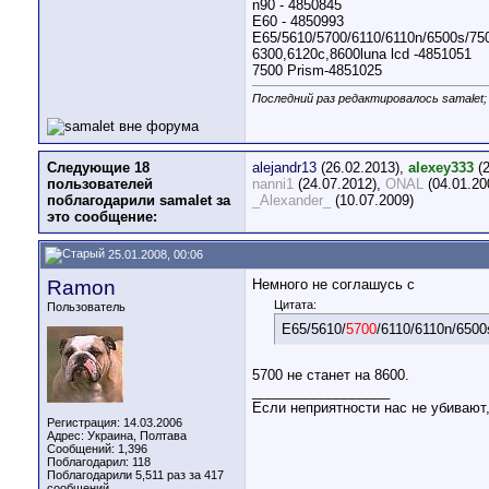
n90 - 4850845
E60 - 4850993
E65/5610/5700/6110/6110n/6500s/750
6300,6120c,8600luna lcd -4851051
7500 Prism-4851025
Последний раз редактировалось samalet;
Следующие 18
alejandr13
(26.02.2013),
alexey333
(2
пользователей
nanni1
(24.07.2012),
ONAL
(04.01.20
поблагодарили samalet за
_Alexander_
(10.07.2009)
это сообщение:
25.01.2008, 00:06
Ramon
Немного не соглашусь с
Цитата:
Пользователь
E65/5610/
5700
/6110/6110n/6500
5700 не станет на 8600.
__________________
Если неприятности нас не убивают
Регистрация: 14.03.2006
Адрес: Украина, Полтава
Сообщений: 1,396
Поблагодарил: 118
Поблагодарили 5,511 раз за 417
сообщений