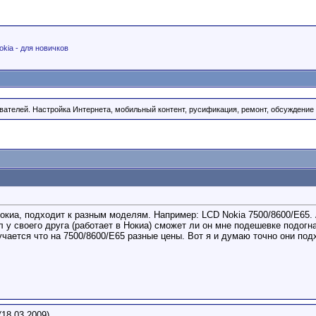
okia - для новичков
ателей. Настройка Интернета, мобильный контент, русификация, ремонт, обсуждение м
нокиа, подходит к разным моделям. Например: LCD Nokia 7500/8600/E65.
 у своего друга (работает в Нокиа) сможет ли он мне подешевке подогнат
чается что на 7500/8600/E65 разные цены. Вот я и думаю точно они под
(18.03.2009)