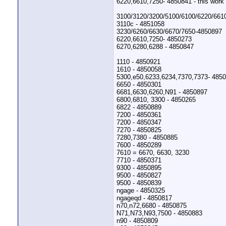
6220,6610,7250- 4850841 - this work 
3100/3120/3200/5100/6100/6220/6610
3110c - 4851058
3230/6260/6630/6670/7650-4850897
6220,6610,7250- 4850273
6270,6280,6288 - 4850847
1110 - 4850921
1610 - 4850058
5300,e50,6233,6234,7370,7373- 485
6650 - 4850301
6681,6630,6260,N91 - 4850897
6800,6810, 3300 - 4850265
6822 - 4850889
7200 - 4850361
7200 - 4850347
7270 - 4850825
7280,7380 - 4850885
7600 - 4850289
7610 = 6670, 6630, 3230
7710 - 4850371
9300 - 4850895
9500 - 4850827
9500 - 4850839
ngage - 4850325
ngageqd - 4850817
n70,n72,6680 - 4850875
N71,N73,N93,7500 - 4850883
n90 - 4850809