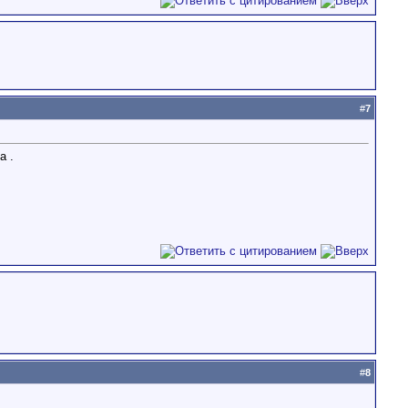
#
7
а .
#
8