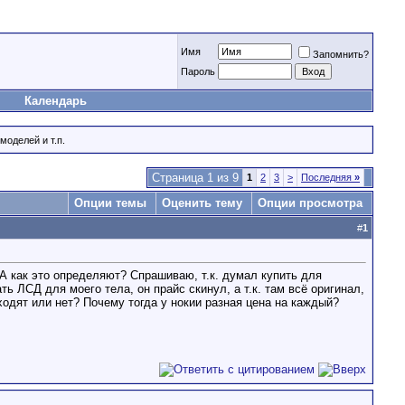
Имя
Запомнить?
Пароль
Календарь
оделей и т.п.
Страница 1 из 9
1
2
3
>
Последняя
»
Опции темы
Оценить тему
Опции просмотра
#
1
 А как это определяют? Спрашиваю, т.к. думал купить для
ь ЛСД для моего тела, он прайс скинул, а т.к. там всё оригинал,
ходят или нет? Почему тогда у нокии разная цена на каждый?