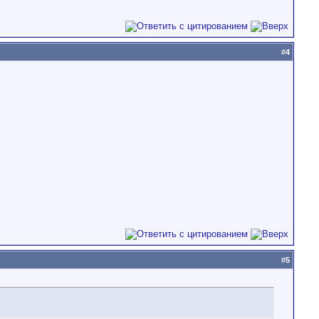
#
4
#
5