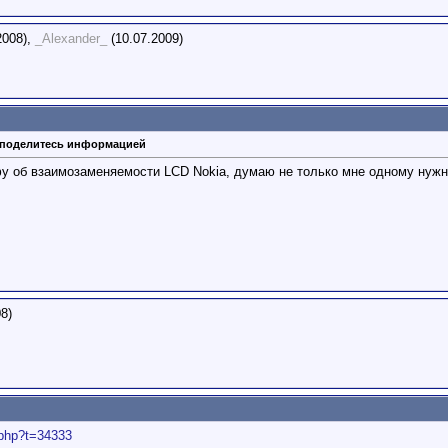
2008),
_Alexander_
(10.07.2009)
, поделитесь информацией
фу об взаимозаменяемости LCD Nokia, думаю не только мне одному нужн
8)
.php?t=34333