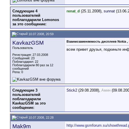
Следующие 4
renat_d
(25.11.2008),
sunnat
(13.06.
пользователей
поблагодарили Lomonos
за это сообщение:
10.07.2008, 20:59
KavkazGSM
Взаимозаменяемость дисплеев Nokia 
Пользователь
всем привет друзья, подкиньте ин
Регистрация: 27.03.2008
Сообщений: 23
Поблагодарил: 22
Поблагодарили 80 раз за 12
сообщений
Репа:
0
Следующие 3
Stick2
(29.08.2008),
Амин
(09.08.200
пользователей
поблагодарили
KavkazGSM за это
сообщение:
10.07.2008, 22:28
Mak9m
http://www.gsmforum.su/showthread