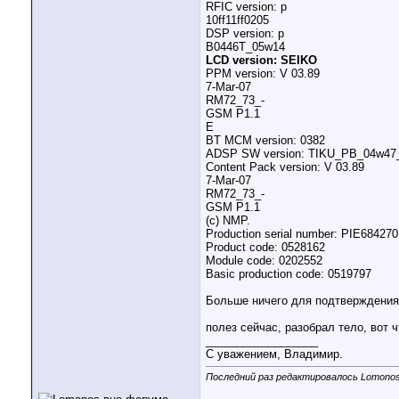
RFIC version: p
10ff11ff0205
DSP version: p
B0446T_05w14
LCD version: SEIKO
PPM version: V 03.89
7-Mar-07
RM72_73_-
GSM P1.1
E
BT MCM version: 0382
ADSP SW version: TIKU_PB_04w47
Content Pack version: V 03.89
7-Mar-07
RM72_73_-
GSM P1.1
(c) NMP.
Production serial number: PIE684270
Product code: 0528162
Module code: 0202552
Basic production code: 0519797
Больше ничего для подтверждения 
полез сейчас, разобрал тело, вот 
__________________
С уважением, Владимир.
Последний раз редактировалось Lomonos;