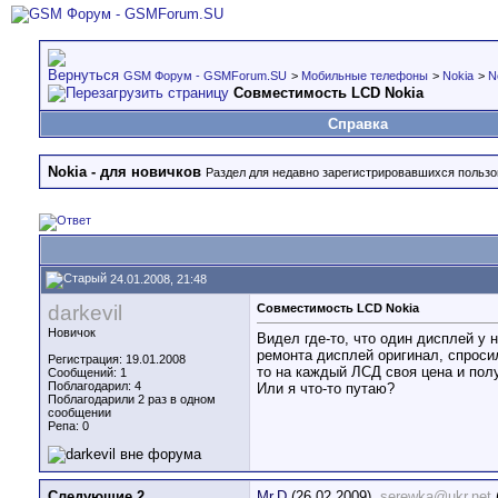
GSM Форум - GSMForum.SU
>
Мобильные телефоны
>
Nokia
>
N
Совместимость LCD Nokia
Справка
Nokia - для новичков
Раздел для недавно зарегистрировавшихся пользов
24.01.2008, 21:48
darkevil
Совместимость LCD Nokia
Новичок
Видел где-то, что один дисплей у 
ремонта дисплей оригинал, спросил
Регистрация: 19.01.2008
то на каждый ЛСД своя цена и полу
Сообщений: 1
Поблагодарил: 4
Или я что-то путаю?
Поблагодарили 2 раз в одном
сообщении
Репа:
0
Следующие 2
Mr.D
(26.02.2009),
serewka@ukr.net