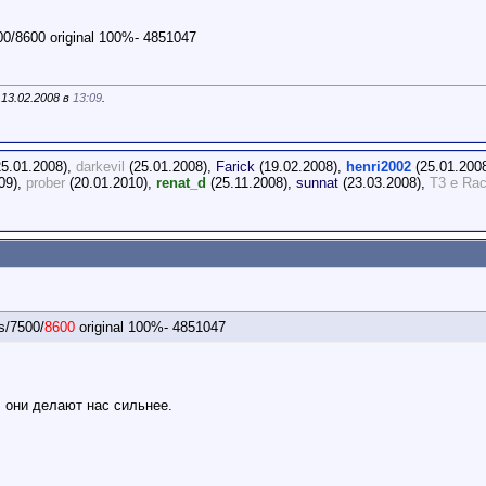
0/8600 original 100%- 4851047
 13.02.2008 в
13:09
.
5.01.2008),
darkevil
(25.01.2008),
Farick
(19.02.2008),
henri2002
(25.01.200
09),
prober
(20.01.2010),
renat_d
(25.11.2008),
sunnat
(23.03.2008),
T3 e Rac
s/7500/
8600
original 100%- 4851047
, они делают нас сильнее.