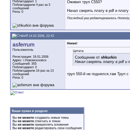
Поблагодарил: 1
Оживил труп C550?
Поблагодарили 4 раз за 3
сообщений
Начал сверять плату в pdf и плату
Репа:
0
Последний раз редактировалось Honesty;
14.02.2006, 22:43
asferrum
Heeee!
Пользователь
Цитата:
Регистрация: 18.01.2006
Сообщение от
shkurkin
Адрес: г.Новомосковск
Начал сверять плату в pdf и
Сообщений: 355
Поблагодарил: 0
Поблагодарили 16 раз за 13
труп 550-й не поднялся,там Труп с
сообщений
Репа:
0
Ваши права в разделе
Вы
не можете
создавать новые темы
Вы
не можете
отвечать в темах
Вы
не можете
прикреплять вложения
Вы
не можете
редактировать свои сообщения