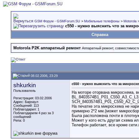
GSM Форум - GSMForum.SU
>
Мобильные телефоны
>
Motorola
c550 - нужно выяснить что за микр
Справка
Motorola P2K аппаратный ремонт
Аппаратный ремонт, совместимость 
08.02.2006, 23:29
shkurkin
c550 - нужно выяснить что за микросх
Пользователь
На моторе оторвана микросхема, в
BL_8403574B1_P01_C550_A3_C_L3_
Регистрация: 03.02.2006
SCH_8403574B1_P01_C550_A2_C_L3
Адрес: Барнаул
Сообщений: 113
На печатке эта микросхема не нари
Поблагодарил: 1
примерно 2*2 мм.(может микросбор
Поблагодарили 4 раз за 3
Была расположена почти в плотную 
сообщений
Может у кого есть другая схема ил
Репа:
0
Телефон работает, все кроме сети.