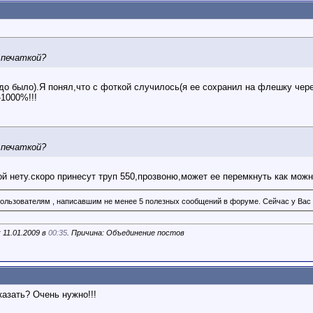
 печаткой?
адо было).Я понял,что с фоткой случилось(я ее сохранил на флешку чере
-1000%!!!
 печаткой?
ой нету.скоро принесут труп 550,прозвоню,может ее перемкнуть как мож
ользователям , написавшим не менее 5 полезных сообщений в форуме. Сейчас у Вас 
 11.01.2009 в
00:35
. Причина: Объединение постов
азать? Очень нужно!!!