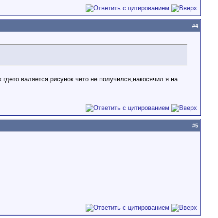
#
4
пик гдето валяется.рисунок чето не получился,накосячил я на
#
5