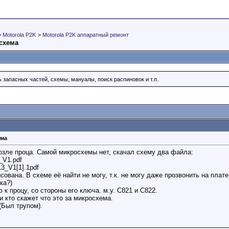
>
Motorola P2K
>
Motorola P2K аппаратный ремонт
осхема
запасных частей, схемы, мануалы, поиск распиновок и т.п.
ема
озле проца. Самой микросхемы нет, скачал схему два файла:
V1.pdf
_V1[1].1pdf
сована. В схеме её найти не могу, т.к. не могу даже прозвонить на плат
ка?)
к процу, со стороны его ключа. м.у. С821 и С822.
и кто скажет что это за микросхема.
(Был трупом).