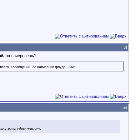
#
8
файлов почерпнешь?
всего 0 сообщений. За написание флуда - БАН.
#
9
 как можно!отпишусь.