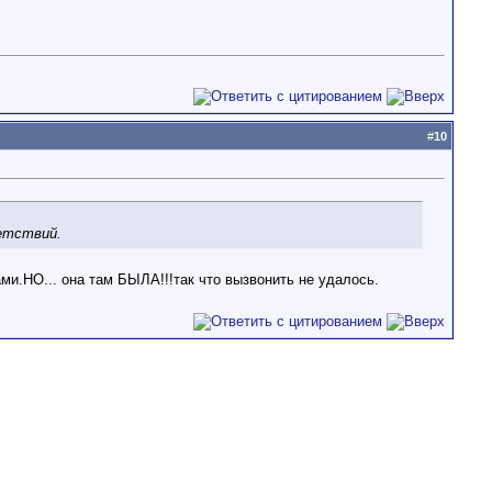
#
10
ветствий.
ами.НО... она там БЫЛА!!!так что вызвонить не удалось.