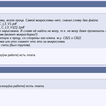
ма, возле проца. Самой микросхемы нет, скачал схему два файла:
_L3_V1.pdf
C_L3_V1[1].1pdf
 нарисована. В схеме её найти не могу, т.к. не могу даже прозвонить 
 мм.(может микросборка?)
тную к процу, со стороны его ключа. м.у. С821 и С822.
ема или кто скажет что это за микросхема.
 сети.(Был трупом).
у(на работе) есть плата.
 скину(на работе) есть плата.