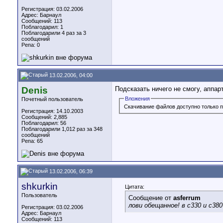
Регистрация: 03.02.2006
Адрес: Барнаул
Сообщений: 113
Поблагодарил: 1
Поблагодарили 4 раз за 3
сообщений
Репа:
0
13.02.2006, 04:00
Denis
Подсказать ничего не смогу, аппар
Вложения
Почетный пользователь
Скачивание файлов доступно только п
Регистрация: 14.10.2003
Сообщений: 2,885
Поблагодарил: 56
Поблагодарили 1,012 раз за 348
сообщений
Репа:
65
13.02.2006, 06:39
shkurkin
Цитата:
Пользователь
Сообщение от
asferrum
лови обещанное! в с330 и с3
Регистрация: 03.02.2006
Адрес: Барнаул
Сообщений: 113