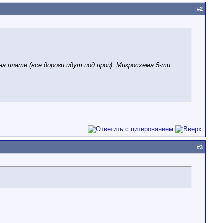
#
2
на плате (все дороги идут под проц). Микросхема 5-ти
#
3