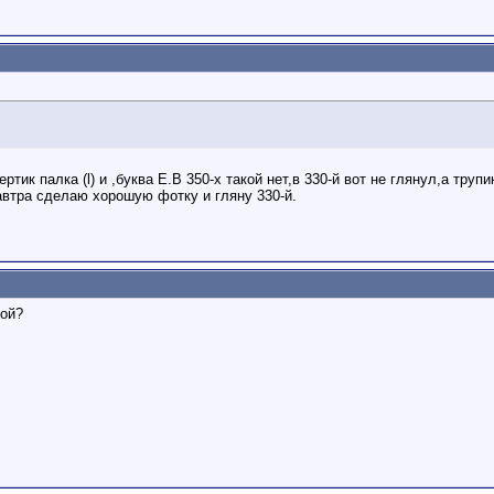
ртик палка (l) и ,буква Е.В 350-х такой нет,в 330-й вот не глянул,а тру
автра сделаю хорошую фотку и гляну 330-й.
кой?