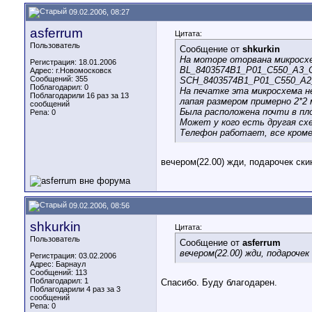
09.02.2006, 08:27
asferrum
Цитата:
Пользователь
Сообщение от
shkurkin
На моторе оторвана микросхе
Регистрация: 18.01.2006
BL_8403574B1_P01_C550_A3_C
Адрес: г.Новомосковск
Сообщений: 355
SCH_8403574B1_P01_C550_A2_
Поблагодарил: 0
На печатке эта микросхема не
Поблагодарили 16 раз за 13
лапая размером примерно 2*2
сообщений
Была расположена почти в пло
Репа:
0
Может у кого есть другая сх
Телефон работает, все кроме
вечером(22.00) жди, подарочек скин
09.02.2006, 08:56
shkurkin
Цитата:
Пользователь
Сообщение от
asferrum
вечером(22.00) жди, подарочек
Регистрация: 03.02.2006
Адрес: Барнаул
Сообщений: 113
Поблагодарил: 1
Спасибо. Буду благодарен.
Поблагодарили 4 раз за 3
сообщений
Репа:
0