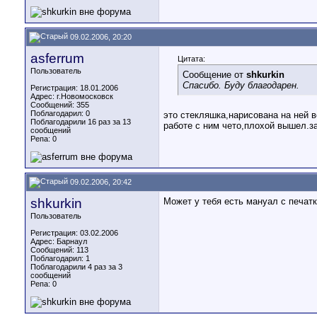
09.02.2006, 20:20
asferrum
Цитата:
Пользователь
Сообщение от
shkurkin
Спасибо. Буду благодарен.
Регистрация: 18.01.2006
Адрес: г.Новомосковск
Сообщений: 355
Поблагодарил: 0
это стекляшка,нарисована на ней ве
Поблагодарили 16 раз за 13
работе с ним чето,плохой вышел.з
сообщений
Репа:
0
09.02.2006, 20:42
shkurkin
Может у тебя есть мануал с печат
Пользователь
Регистрация: 03.02.2006
Адрес: Барнаул
Сообщений: 113
Поблагодарил: 1
Поблагодарили 4 раз за 3
сообщений
Репа:
0