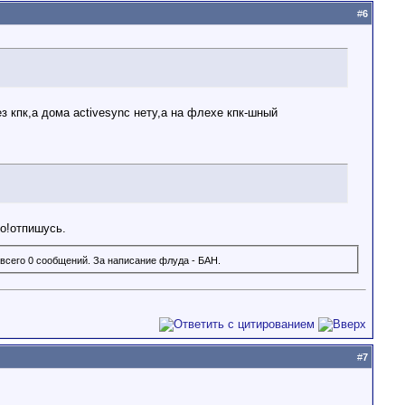
#
6
з кпк,а дома activesync нету,а на флехе кпк-шный
но!отпишусь.
всего 0 сообщений. За написание флуда - БАН.
#
7