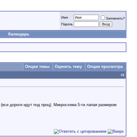
Имя
Запомнить?
Пароль
Календарь
Опции темы
Оценить тему
Опции просмотра
#
1
е (все дороги идут под проц). Микросхема 5-ти лапая размером