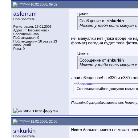
10.02.2006, 09:02
asferrum
Цитата:
Пользователь
Сообщение от
shkurkin
Может у тебя есть мануал с
Регистрация: 18.01.2006
Адрес: г.Новомосковск
Сообщений: 355
Поблагодарил: 0
не, мануалки нет (пока вроде не н
Поблагодарили 16 раз за 13
формат).сегодня будет тебе фотка
сообщений
Репа:
0
Цитата:
Сообщение от
shkurkin
Может у тебя есть мануал с
лови обещанное! в с330 и с380 так
Вложения
Скачивание файлов доступно только п
Последний раз редактировалось Honesty;
12.02.2006, 22:08
shkurkin
Никто больше ничего не может поск
Пользователь