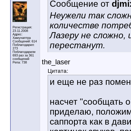
Сообщение от
djmi
Неужели так слож
количестве потреб
Регистрация:
23.11.2008
Лазеру не сложно,
Адрес:
Хамунаптра
Сообщений: 614
перестанут.
Поблагодарил:
273
Поблагодарили
693 раз за 361
сообщений
the_laser
Репа:
738
Цитата:
и еще не раз поменя
насчет "сообщать о
приделаю, положим
саппорта как в дав