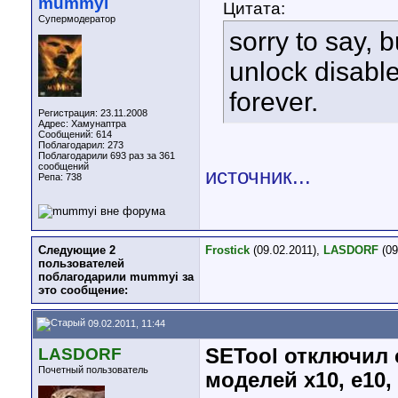
mummyi
Цитата:
Супермодератор
sorry to say, 
unlock disabl
forever.
Регистрация: 23.11.2008
Адрес: Хамунаптра
Сообщений: 614
Поблагодарил: 273
Поблагодарили 693 раз за 361
сообщений
источник...
Репа:
738
Следующие 2
Frostick
(09.02.2011),
LASDORF
(09
пользователей
поблагодарили mummyi за
это сообщение:
09.02.2011, 11:44
LASDORF
SETool отключил 
Почетный пользователь
моделей x10, e10, 