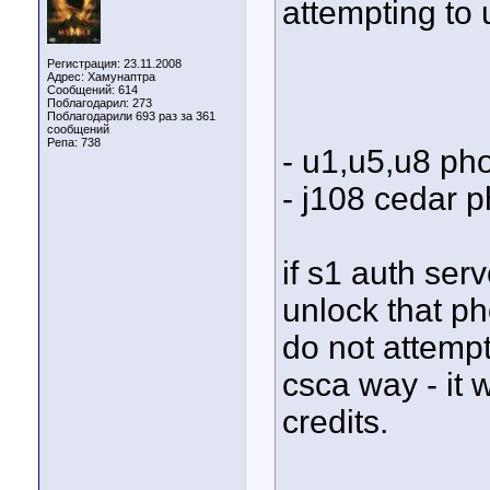
attempting to 
Регистрация: 23.11.2008
Адрес: Хамунаптра
Сообщений: 614
Поблагодарил: 273
Поблагодарили 693 раз за 361
сообщений
Репа:
738
- u1,u5,u8 pho
- j108 cedar 
if s1 auth serv
unlock that ph
do not attemp
csca way - it w
credits.