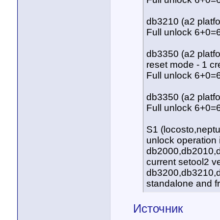
db3210 (a2 platf
Full unlock 6+0=6
db3350 (a2 platf
reset mode - 1 cr
Full unlock 6+0=6
db3350 (a2 platf
Full unlock 6+0=6
S1 (locosto,nept
unlock operation 
db2000,db2010,db
current setool2 v
db3200,db3210,db
standalone and fr
Источник