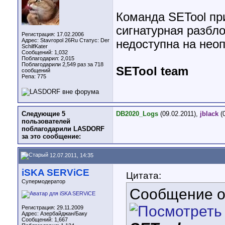
Команда SETool при
сигнатурная разбло
Регистрация: 17.02.2006
Адрес: Stavropol 26Ru Статус: Der
недоступна на нео
SchilfKater
Сообщений: 1,032
Поблагодарил: 2,015
Поблагодарили 2,549 раз за 718
SETool team
сообщений
Репа:
775
Следующие 5
DB2020_Logs
(09.02.2011),
jblack
(0
пользователей
поблагодарили LASDORF
за это сообщение:
12.07.2011, 14:35
iSKA SERViCE
Цитата:
Супермодератор
Сообщение 
Регистрация: 29.11.2009
Адрес: Азербайджан/Баку
Сообщений: 1,667