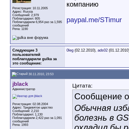
компанию
Регистрация: 10.11.2005
Адрес: Russia
Сообщений: 2,979
paypal.me/STimur
Поблагодарил: 805
Поблагодарили 6,954 раз за 1,595
сообщений
Репа:
1190
Следующие 3
0leg
(02.12.2010),
ads02
(01.12.2010
пользователей
поблагодарили gulka за
это сообщение:
30.11.2010, 23:53
jblack
Цитата:
Администратор
Сообщение 
Регистрация: 02.08.2004
Обычная изб
Адрес: Тридевятое царство
Сообщений: 2,210
Поблагодарил: 1,130
болезнь в G
Поблагодарили 2,422 раз за 1,091
сообщений
охладил бы 
Репа:
1993