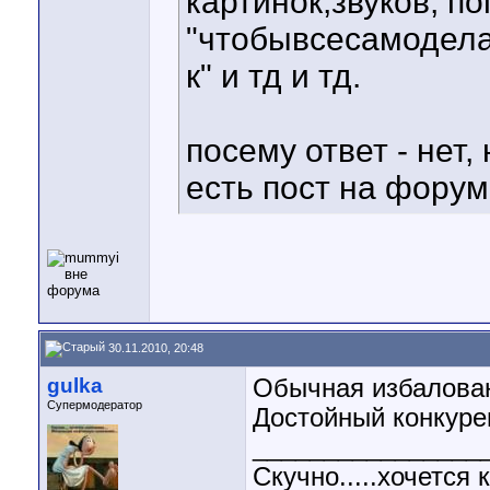
картинок,звуков, п
"чтобывсесамодел
к" и тд и тд.
посему ответ - нет, 
есть пост на форум
30.11.2010, 20:48
gulka
Обычная избалован
Супермодератор
Достойный конкуре
________________
Скучно.....хочетс