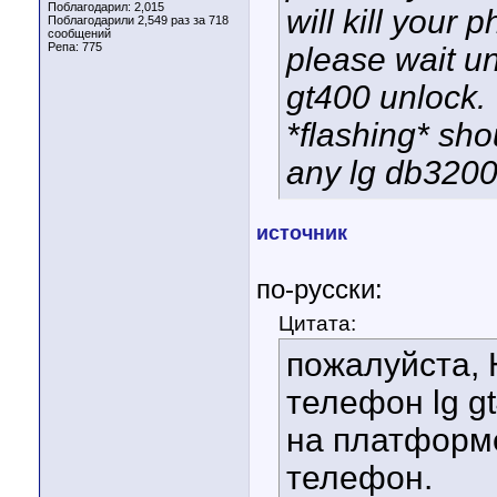
Поблагодарил: 2,015
will kill your 
Поблагодарили 2,549 раз за 718
сообщений
Репа:
775
please wait unt
gt400 unlock.
*flashing* sho
any lg db320
источник
по-русски:
Цитата:
пожалуйста, 
телефон lg g
на платформе
телефон.