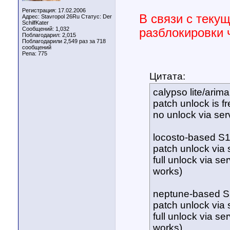
Регистрация: 17.02.2006
В связи с теку
Адрес: Stavropol 26Ru Статус: Der
SchilfKater
Сообщений: 1,032
разблокировки 
Поблагодарил: 2,015
Поблагодарили 2,549 раз за 718
сообщений
Репа:
775
Цитата:
calypso lite/ari
patch unlock is f
no unlock via ser
locosto-based S
patch unlock via s
full unlock via se
works)
neptune-based 
patch unlock via s
full unlock via se
works)