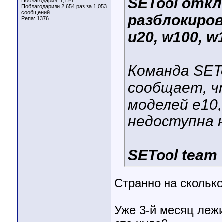
SETool откл
Поблагодарил: 1,124
Поблагодарили 2,654 раз за 1,053
сообщений
разблокировк
Репа:
1376
u20, w100, w
Команда SETo
сообщает, ч
моделей e10,
недоступна 
SETool team
Странно на скольк
Уже 3-й месяц лежи