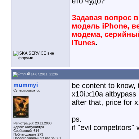
ето чудо?
________________
Задавая вопрос в
модель iPhone, 
модема, серийны
iTunes
.
14.07.2011, 21:36
mummyi
be content to know, 
Супермодератор
x10i,x10a altbypass
after that, price for
ps.
Регистрация: 23.11.2008
if "evil competitors"
Адрес: Хамунаптра
Сообщений: 614
Поблагодарил: 273
Поблагодарили 693 раз за 361