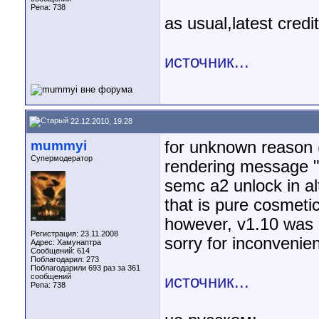
Репа:
738
as usual,latest cred
источник...
22.12.2010, 19:28
mummyi
for unknown reason (
Супермодератор
rendering message "
semc a2 unlock in a
that is pure cosmeti
however, v1.10 was 
Регистрация: 23.11.2008
sorry for inconvenie
Адрес: Хамунаптра
Сообщений: 614
Поблагодарил: 273
Поблагодарили 693 раз за 361
сообщений
источник...
Репа:
738