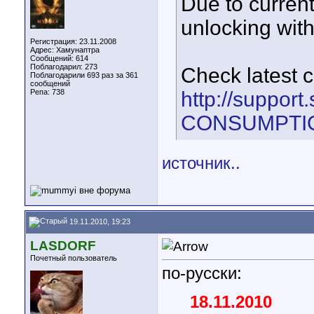
Due to current
unlocking with
Регистрация: 23.11.2008
Адрес: Хамунаптра
Сообщений: 614
Поблагодарил: 273
Check latest c
Поблагодарили 693 раз за 361
сообщений
Репа:
738
http://support
CONSUMPTI
источник..
19.11.2010, 19:23
LASDORF
Почетный пользователь
по-русски:
18.11.2010