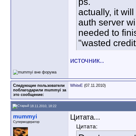
ps.
actually, it w
auth server wil
needed to fini
"wasted credi
источник..
Следующие пользователи
WhiteE
(07.11.2010)
поблагодарили mummyi за
это сообщение:
18.11.2010, 18:22
mummyi
Цитата...
Супермодератор
Цитата: