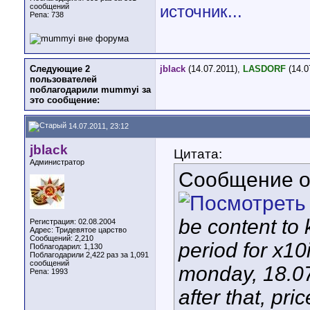
сообщений
источник...
Репа:
738
Следующие 2
jblack
(14.07.2011),
LASDORF
(14.0
пользователей
поблагодарили mummyi за
это сообщение:
14.07.2011, 23:12
jblack
Цитата:
Администратор
Сообщение 
be content to 
Регистрация: 02.08.2004
Адрес: Тридевятое царство
Сообщений: 2,210
period for x10
Поблагодарил: 1,130
Поблагодарили 2,422 раз за 1,091
сообщений
monday, 18.0
Репа:
1993
after that, pr