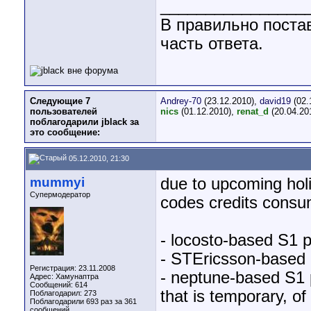
________________
В правильно поста
часть ответа.
Следующие 7
Andrey-70
(23.12.2010),
david19
(02.
пользователей
nics
(01.12.2010),
renat_d
(20.04.20
поблагодарили jblack за
это сообщение:
05.12.2010, 21:30
mummyi
due to upcoming holi
Супермодератор
codes credits cons
- locosto-based S1 
- STEricsson-based 
Регистрация: 23.11.2008
- neptune-based S1
Адрес: Хамунаптра
Сообщений: 614
that is temporary, of
Поблагодарил: 273
Поблагодарили 693 раз за 361
сообщений