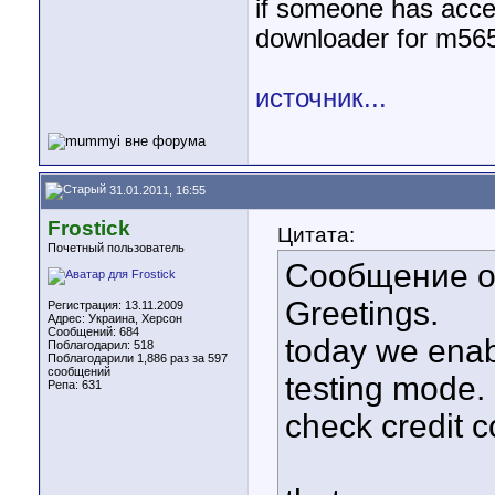
if someone has acces
downloader for m5650
источник...
31.01.2011, 16:55
Frostick
Цитата:
Почетный пользователь
Сообщение от
Greetings.
Регистрация: 13.11.2009
Адрес: Украина, Херсон
Сообщений: 684
today we enabl
Поблагодарил: 518
Поблагодарили 1,886 раз за 597
сообщений
testing mode.
Репа:
631
check credit c