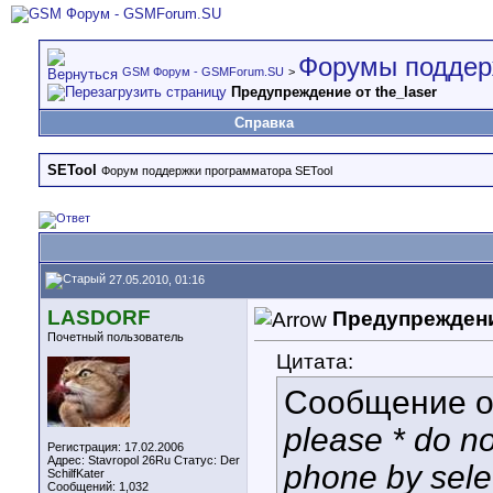
Форумы поддер
GSM Форум - GSMForum.SU
>
Предупреждение от the_laser
Справка
SETool
Форум поддержки программатора SETool
27.05.2010, 01:16
LASDORF
Предупреждение
Почетный пользователь
Цитата:
Сообщение 
please * do no
Регистрация: 17.02.2006
Адрес: Stavropol 26Ru Статус: Der
phone by sele
SchilfKater
Сообщений: 1,032