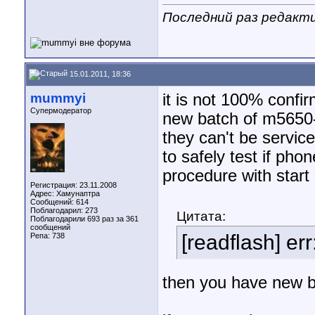
Последний раз редактир
15.01.2011, 18:36
mummyi
it is not 100% confi
Супермодератор
new batch of m5650-
they can't be servic
to safely test if pho
procedure with start 
Регистрация: 23.11.2008
Адрес: Хамунаптра
Сообщений: 614
Поблагодарил: 273
Цитата:
Поблагодарили 693 раз за 361
сообщений
[readflash] er
Репа:
738
then you have new b