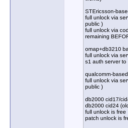
STEricsson-base
full unlock via se
public )
full unlock via c
remaining BEFORE
omap+db3210 ba
full unlock via se
s1 auth server to 
qualcomm-based
full unlock via se
public )
db2000 cid17/cid
db2000 cid24 (ol
full unlock is free
patch unlock is f