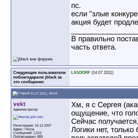
пс.
если "злые конкуре
акция будет продле
________________
В правильно поста
часть ответа.
Следующие пользователи
LASDORF
(14.07.2011)
поблагодарили jblack за
это сообщение:
15.07.2011, 00:04
vekt
Хм, я с Сергея (ак
Администратор
ощущение, что голо
Сейчас получается,
Регистрация: 15.12.2007
Логики нет, только 
Адрес: Пенза
Сообщений: 1,512
Поблагодарил: 889