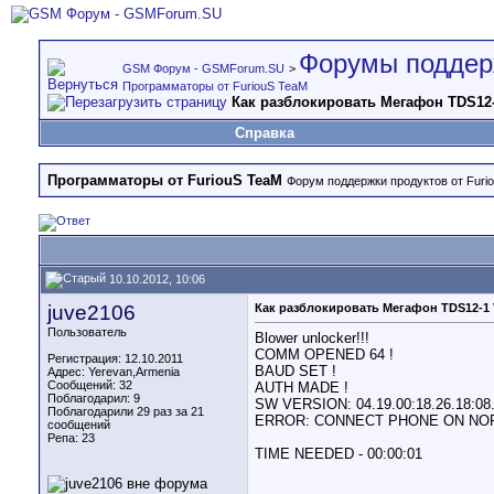
Форумы поддер
GSM Форум - GSMForum.SU
>
Программаторы от FuriouS TeaM
Как разблокировать Мегафон TDS12-
Справка
Программаторы от FuriouS TeaM
Форум поддержки продуктов от Furi
10.10.2012, 10:06
juve2106
Как разблокировать Мегафон TDS12-1 
Пользователь
Blower unlocker!!!
COMM OPENED 64 !
Регистрация: 12.10.2011
BAUD SET !
Адрес: Yerevan,Armenia
Сообщений: 32
AUTH MADE !
Поблагодарил: 9
SW VERSION: 04.19.00:18.26.18:08
Поблагодарили 29 раз за 21
ERROR: CONNECT PHONE ON NO
сообщений
Репа:
23
TIME NEEDED - 00:00:01