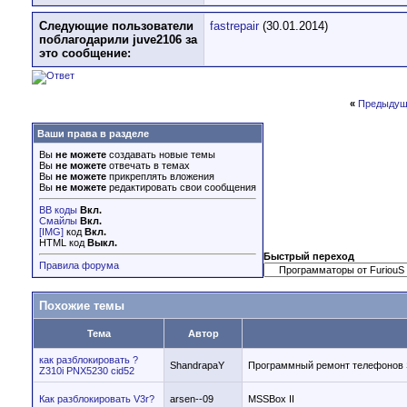
Следующие пользователи
fastrepair
(30.01.2014)
поблагодарили juve2106 за
это сообщение:
«
Предыдущ
Ваши права в разделе
Вы
не можете
создавать новые темы
Вы
не можете
отвечать в темах
Вы
не можете
прикреплять вложения
Вы
не можете
редактировать свои сообщения
BB коды
Вкл.
Смайлы
Вкл.
[IMG]
код
Вкл.
HTML код
Выкл.
Быстрый переход
Правила форума
Похожие темы
Тема
Автор
как разблокировать ?
ShandrapaY
Программный ремонт телефонов 
Z310i PNX5230 cid52
Как разблокировать V3r?
arsen--09
MSSBox II