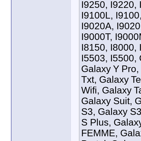
I9250, I9220, 
I9100L, I9100,
I9020A, I9020,
I9000T, I9000
I8150, I8000, 
I5503, I5500,
Galaxy Y Pro,
Txt, Galaxy T
Wifi, Galaxy 
Galaxy Suit, 
S3, Galaxy S3
S Plus, Galax
FEMME, Galax