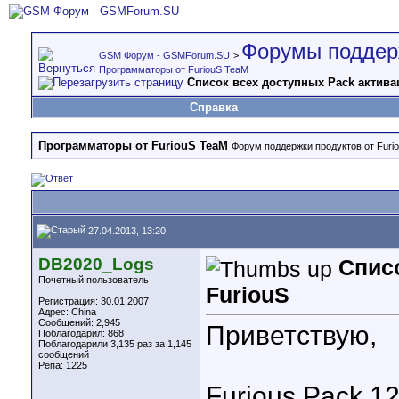
Форумы поддер
GSM Форум - GSMForum.SU
>
Программаторы от FuriouS TeaM
Список всех доступных Pack актива
Справка
Программаторы от FuriouS TeaM
Форум поддержки продуктов от Furi
27.04.2013, 13:20
DB2020_Logs
Спис
Почетный пользователь
FuriouS
Регистрация: 30.01.2007
Адрес: China
Сообщений: 2,945
Приветствую,
Поблагодарил: 868
Поблагодарили 3,135 раз за 1,145
сообщений
Репа:
1225
Furious Pack 1