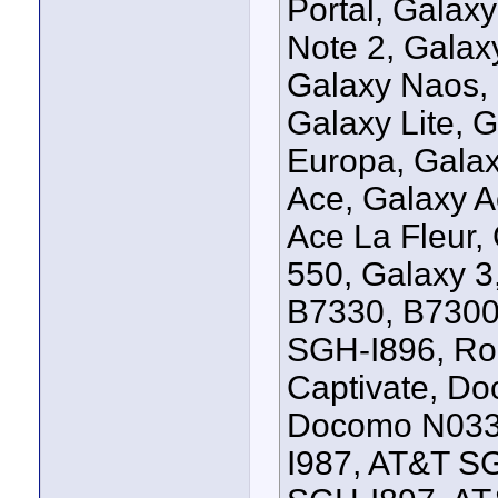
Portal, Galax
Note 2, Galax
Galaxy Naos, 
Galaxy Lite, G
Europa, Galax
Ace, Galaxy A
Ace La Fleur,
550, Galaxy 3
B7330, B7300
SGH-I896, Ro
Captivate, D
Docomo N033
I987, AT&T S