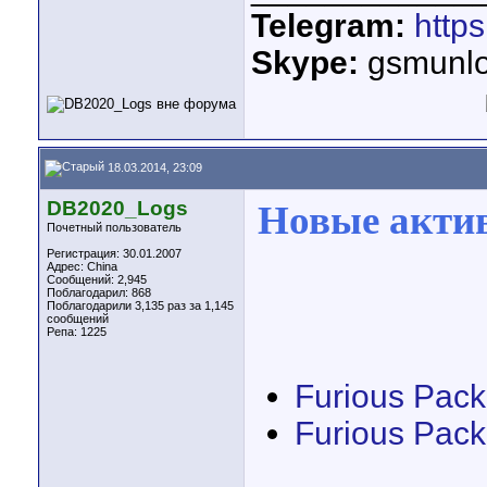
Telegram:
http
Skype:
gsmunlo
18.03.2014, 23:09
DB2020_Logs
Новые актив
Почетный пользователь
Регистрация: 30.01.2007
Адрес: China
Сообщений: 2,945
Поблагодарил: 868
Поблагодарили 3,135 раз за 1,145
сообщений
Репа:
1225
Furious Pack
Furious Pack