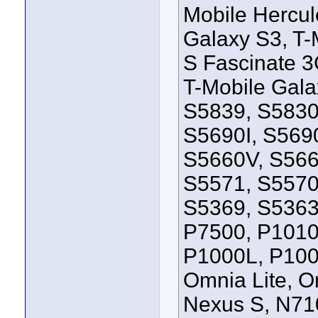
Mobile Hercul
Galaxy S3, T-
S Fascinate 3
T-Mobile Gala
S5839, S5830
S5690I, S569
S5660V, S566
S5571, S5570
S5369, S5363
P7500, P1010
P1000L, P100
Omnia Lite, O
Nexus S, N710