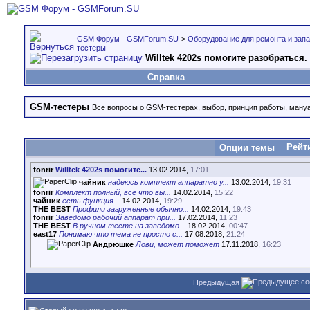
GSM Форум - GSMForum.SU
>
Оборудование для ремонта и зап
тестеры
Willtek 4202s помогите разобраться.
Справка
GSM-тестеры
Все вопросы о GSM-тестерах, выбор, принцип работы, ману
Рейт
Опции темы
fonrir
Willtek 4202s помогите...
13.02.2014,
17:01
чайник
надеюсь комплект аппаратно у...
13.02.2014,
19:31
fonrir
Комплект полный, все что вы...
14.02.2014,
15:22
чайник
есть функция...
14.02.2014,
19:29
THE BEST
Профили загруженные обычно...
14.02.2014,
19:43
fonrir
Заведомо рабочий аппарат при...
17.02.2014,
11:23
THE BEST
В ручном тесте на заведомо...
18.02.2014,
00:47
east17
Понимаю что тема не просто с...
17.08.2018,
21:24
Андрюшке
Лови, может поможет
17.11.2018,
16:23
Предыдущая