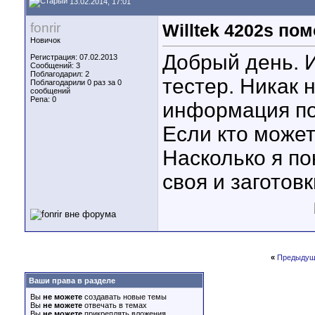
13.02.2014, 17:01
fonrir
Willtek 4202s по
Новичок
Добрый день. 
Регистрация: 07.02.2013
Сообщений: 3
Поблагодарил: 2
тестер. Никак 
Поблагодарили 0 раз за 0
сообщений
Репа:
0
информация по 
Если кто может
Насколько я п
своя и заготов
«
Предыдущ
Ваши права в разделе
Вы
не можете
создавать новые темы
Вы
не можете
отвечать в темах
Вы
не можете
прикреплять вложения