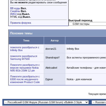
Вы
не можете
редактировать свои сообщения
BB коды
Вкл.
Смайлы
Вкл.
[IMG]
код
Выкл.
HTML код
Выкл.
Быстрый переход
Правила форума
Похожие темы
Тема
Автор
помогите разобраться с
dovran21
Infinity Box
Infinity Box
помогите разобраться
ShandrapaY
Все аспекты программного ре
Samsung M7500
Помогите разобраться с
версие прошивки Nokia
Aleksaikel
Китайские телефоны - для нови
N95 8Gb 2SIM 12 pin
Помогите разобраться с
6300 после неудачного
Dgixer
Nokia - для новичков
изменения Product Code
Текущее врем