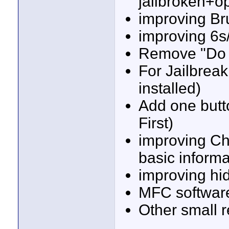
jailbroken+op
improving Bru
improving 6s
Remove "Do J
For Jailbrea
installed)
Add one butt
First)
improving Ch
basic informa
improving hid
MFC software
Other small r