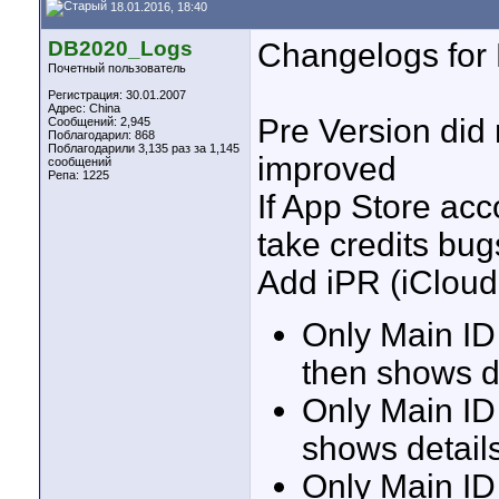
18.01.2016, 18:40
DB2020_Logs
Changelogs for
Почетный пользователь
Регистрация: 30.01.2007
Адрес: China
Pre Version did
Сообщений: 2,945
Поблагодарил: 868
Поблагодарили 3,135 раз за 1,145
improved
сообщений
Репа:
1225
If App Store acc
take credits bu
Add iPR (iCloud
Only Main ID
then shows d
Only Main ID
shows detail
Only Main ID 