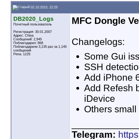
02.10.2015, 22:25
DB2020_Logs
MFC Dongle Ver.
Почетный пользователь
Регистрация: 30.01.2007
Адрес: China
Changelogs:
Сообщений: 2,945
Поблагодарил: 868
Поблагодарили 3,135 раз за 1,145
сообщений
Some Gui iss
Репа:
1225
SSH detectio
Add iPhone 6
Add Refesh bu
iDevice
Others small 
____________
Telegram:
http