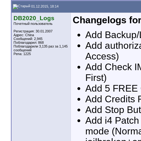
01.12.2015, 18:14
DB2020_Logs
Changelogs for
Почетный пользователь
Регистрация: 30.01.2007
Add Backup/L
Адрес: China
Сообщений: 2,945
Add authoriza
Поблагодарил: 868
Поблагодарили 3,135 раз за 1,145
сообщений
Access)
Репа:
1225
Add Check IM
First)
Add 5 FREE 
Add Credits 
Add Stop But
Add i4 Patch
mode (Norma