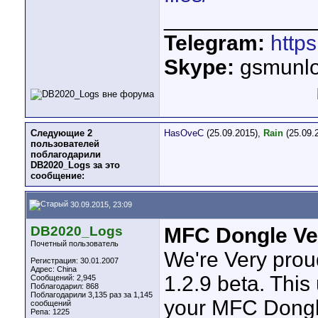
____________
Telegram:
http
Skype:
gsmunlo
Следующие 2
HasOveC
(25.09.2015),
Rain
(25.09.
пользователей
поблагодарили
DB2020_Logs за это
сообщение:
30.09.2015, 23:09
DB2020_Logs
MFC Dongle Ver.
Почетный пользователь
We're Very prou
Регистрация: 30.01.2007
Адрес: China
1.2.9 beta. This
Сообщений: 2,945
Поблагодарил: 868
Поблагодарили 3,135 раз за 1,145
your MFC Dongl
сообщений
Репа:
1225