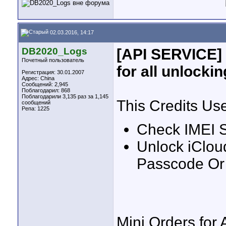
02.03.2016, 14:17
DB2020_Logs
[API SERVICE] 
Почетный пользователь
for all unlocki
Регистрация: 30.01.2007
Адрес: China
Сообщений: 2,945
Поблагодарил: 868
Поблагодарили 3,135 раз за 1,145
This Credits Us
сообщений
Репа:
1225
Check IMEI St
Unlock iClou
Passcode Or
Mini Orders for 