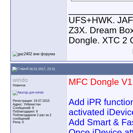
____________
UFS+HWK. JAF+
Z3X. Dream Box
Dongle. XTC 2 C
06.01.2017, 23:31
windo
MFC Dongle V1.
Новичок
Add iPR function
Регистрация: 19.07.2015
Адрес: Узбекистан
Сообщений: 9
activated iDevic
Поблагодарил: 9
Поблагодарили 2 раз за 2
сообщений
Add Smart & Fas
Репа:
0
Once iDevice a