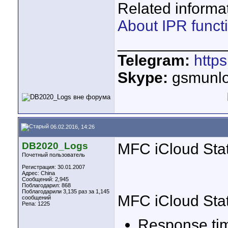
Related informat
About IPR func
____________
Telegram:
http
Skype:
gsmunlo
06.02.2016, 14:26
DB2020_Logs
MFC iCloud Stat
Почетный пользователь
Регистрация: 30.01.2007
Адрес: China
Сообщений: 2,945
Поблагодарил: 868
Поблагодарили 3,135 раз за 1,145
MFC iCloud Stat
сообщений
Репа:
1225
Response tim