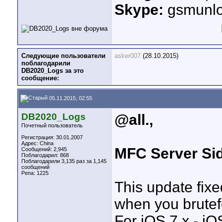
Skype:
gsmunlo
Следующие пользователи
asker007
(28.10.2015)
поблагодарили
DB2020_Logs за это
сообщение:
05.11.2015, 02:55
DB2020_Logs
@all.,
Почетный пользователь
Регистрация: 30.01.2007
Адрес: China
MFC Server Sid
Сообщений: 2,945
Поблагодарил: 868
Поблагодарили 3,135 раз за 1,145
сообщений
Репа:
1225
This update fix
when you brutef
For iOS 7.x - iO