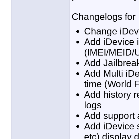
Changelogs for
Change iDevi
Add iDevice i
(IMEI/MEID/U
Add Jailbrea
Add Multi iDe
time (World F
Add history r
logs
Add support 
Add iDevice 
etc) display 