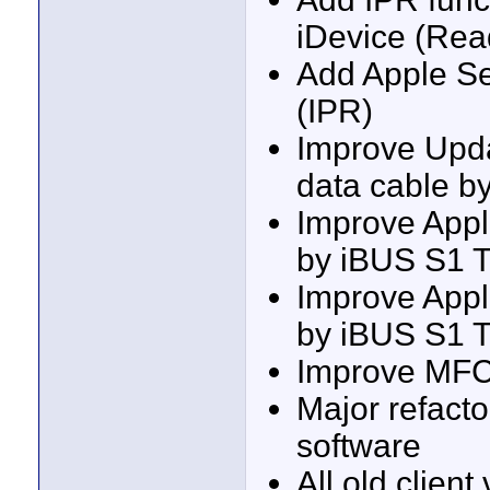
iDevice (Read
Add Apple Ser
(IPR)
Improve Upda
data cable b
Improve Appl
by iBUS S1 T
Improve Appl
by iBUS S1 T
Improve MFC 
Major refactor
software
All old clien