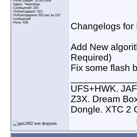
Регистрация: 10.06.2008
Адрес: Черновцы
Сообщений: 250
Поблагодарил: 321
Поблагодарили 263 раз за 152
сообщений
Репа:
438
Changelogs for
Add New algorit
Required)
Fix some flash b
____________
UFS+HWK. JAF+
Z3X. Dream Box
Dongle. XTC 2 C