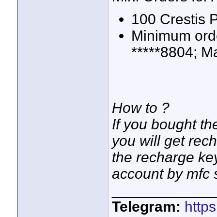
100 Crestis P
Minimum orde
*****8804; M
How to ?
If you bought th
you will get rec
the recharge ke
account by mfc 
____________
Telegram:
http