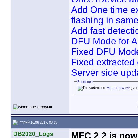
Add One time ex
flashing in same
Add fast detecti
DFU Mode for Al
Fixed DFU Mode 
Fixed extracted
Server side upda
Вложения
MFC_1.6B2.rar
(5.5
16.06.2017, 08:13
DB2020_Logs
MFC 2.2 is now