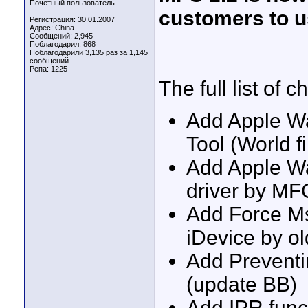
Почетный пользователь
customers to us
Регистрация: 30.01.2007
Адрес: China
Сообщений: 2,945
Поблагодарил: 868
Поблагодарили 3,135 раз за 1,145
сообщений
Репа:
1225
The full list of 
Add Apple Wa
Tool (World fi
Add Apple Wa
driver by M
Add Force Ms
iDevice by o
Add Preventi
(update BB)
Add IPR funct