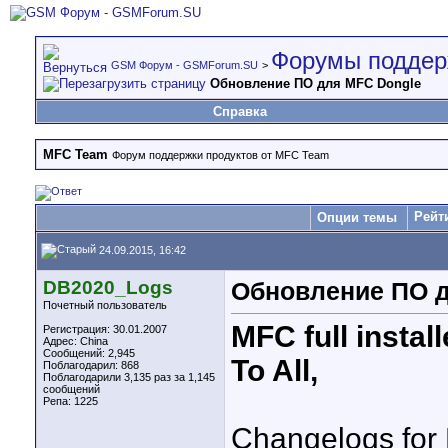
Форумы поддер
GSM Форум - GSMForum.SU
>
Обновление ПО для MFC Dongle
Справка
MFC Team
Форум поддержки продуктов от MFC Team
Рейт
Опции темы
24.09.2015, 16:42
DB2020_Logs
Обновление ПО д
Почетный пользователь
MFC full install
Регистрация: 30.01.2007
Адрес: China
Сообщений: 2,945
To All,
Поблагодарил: 868
Поблагодарили 3,135 раз за 1,145
сообщений
Репа:
1225
Changelogs for