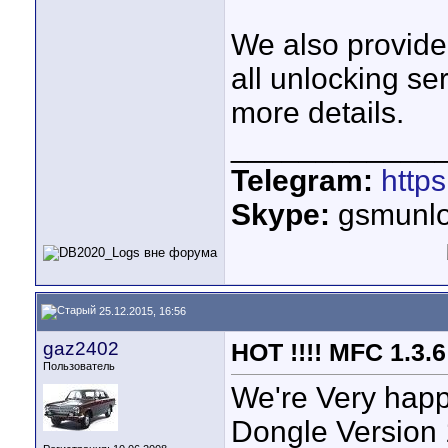
We also provide
all unlocking se
more details.
____________
Telegram:
http
Skype:
gsmunlo
25.12.2015, 16:56
gaz2402
HOT !!!! MFC 1.3.
Пользователь
We're Very happ
Dongle Version 