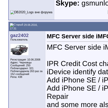
Skype:
gsmunlo
29.06.2016,
17:31
gaz2402
MFC Server side iMFC
Пользователь
MFC Server side i
Регистрация: 10.06.2008
IPR Credit Cost ch
Адрес: Черновцы
Сообщений: 250
Поблагодарил: 321
iDevice identify d
Поблагодарили 263 раз за
152 сообщений
Репа:
438
Add iPhone SE / i
Add iPhone SE / i
Repair
and some more als