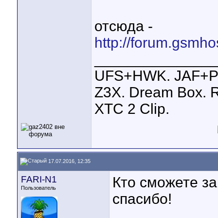
отсюда -
http://forum.gsmho
______________
UFS+HWK. JAF+Pke
Z3X. Dream Box. R
XTC 2 Clip.
17.07.2016, 12:35
FARI-N1
Кто сможете за
Пользователь
спасибо!
____________