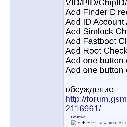
VID/PID/ChipID/
Add Finder Dire
Add ID Account 
Add Simlock Ch
Add Fastboot Ch
Add Root Check 
Add one button 
Add one button
обсуждение -
http://forum.gs
2116961/
Вложения
MFC_Dongle_Version