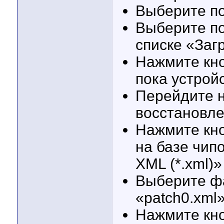
Выберите по
Выберите по
списке «Заг
Нажмите кно
пока устрой
Перейдите н
восстановл
Нажмите кно
на базе чип
XML (*.xml)»
Выберите ф
«patch0.xml
Нажмите кно