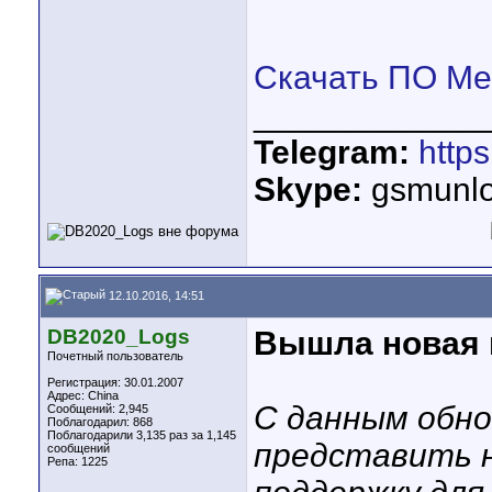
Скачать ПО Me
____________
Telegram:
http
Skype:
gsmunlo
12.10.2016, 14:51
DB2020_Logs
Вышла новая в
Почетный пользователь
Регистрация: 30.01.2007
Адрес: China
C данным обно
Сообщений: 2,945
Поблагодарил: 868
Поблагодарили 3,135 раз за 1,145
представить 
сообщений
Репа:
1225