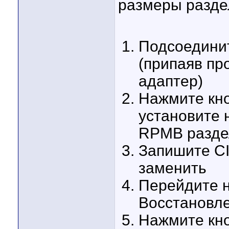
размеры раздел
Подсоедини
(припаяв п
адаптер)
Нажмите кно
установите 
RPMB разде
Запишите CI
заменить
Перейдите н
Восстановл
Нажмите кно