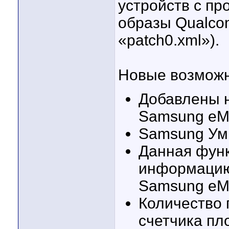
устройств с п
образы Qualco
«patch0.xml»).
Новые возможн
Добавлены 
Samsung e
Samsung Ум
Данная функ
информацию 
Samsung eMM
Количество
счетчика пл