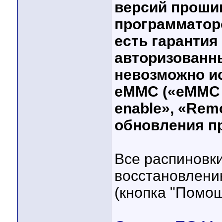
версий проши
программатор
есть гарантия
авторизованн
невозможно и
eMMC («eMMC ge
enable», «Remo
обновления п
Все распиновки
восстановлени
(кнопка "Помощ