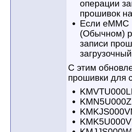
операции за
прошивок н
Если eMMC 
(Обычном) р
записи прош
загрузочный
С этим обновл
прошивки для 
KMVTU000LM
KMN5U000Z
KMKJS000VM
KMK5U000VM
KMJJS000WM