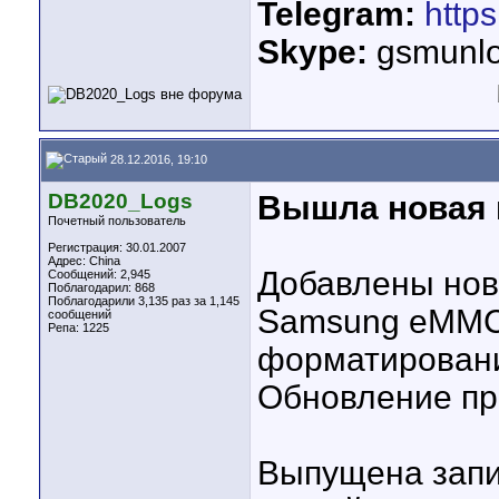
Telegram:
http
Skype:
gsmunlo
28.12.2016, 19:10
DB2020_Logs
Вышла новая в
Почетный пользователь
Регистрация: 30.01.2007
Адрес: China
Добавлены нов
Сообщений: 2,945
Поблагодарил: 868
Поблагодарили 3,135 раз за 1,145
Samsung eMMC:
сообщений
Репа:
1225
форматировани
Обновление пр
Выпущена запи