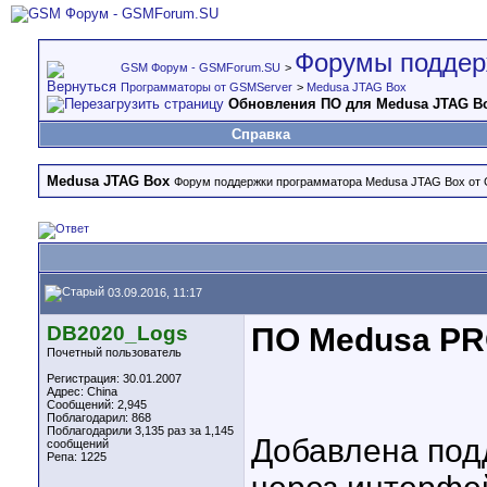
Форумы поддер
GSM Форум - GSMForum.SU
>
Программаторы от GSMServer
>
Medusa JTAG Box
Обновления ПО для Medusa JTAG B
Справка
Medusa JTAG Box
Форум поддержки программатора Medusa JTAG Box от
03.09.2016, 11:17
DB2020_Logs
ПО Medusa PRO
Почетный пользователь
Регистрация: 30.01.2007
Адрес: China
Сообщений: 2,945
Поблагодарил: 868
Поблагодарили 3,135 раз за 1,145
Добавлена под
сообщений
Репа:
1225