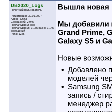
DB2020_Logs
Вышла новая в
Почетный пользователь
Регистрация: 30.01.2007
Адрес: China
Мы добавили 
Сообщений: 2,945
Поблагодарил: 868
Поблагодарили 3,135 раз за 1,145
Grand Prime, 
сообщений
Репа:
1225
Galaxy S5 и Ga
Новые возможн
Добавлено 
моделей че
Samsung SM-
запись / ст
менеджер ра