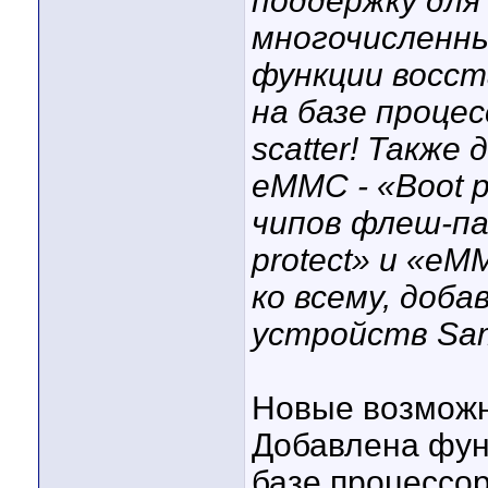
поддержку для
многочисленны
функции восст
на базе процес
scatter! Также
eMMC - «Boot p
чипов флеш-па
protect» и «eM
ко всему, доба
устройств Sams
Новые возможн
Добавлена фун
базе процессор