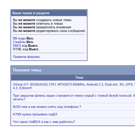
Ваши права в разделе
Вы
не можете
создавать новые темы
Вы
не можете
отвечать в темах
Вы
не можете
прикреплять вложения
Вы
не можете
редактировать свои сообщения
BB коды
Вкл.
Смайлы
Вкл.
[IMG]
код
Выкл.
HTML код
Выкл.
Правила форума
Похожие темы
Тема
Обзор GT- i9100(А102) СPU: MTK6573 650MHz, Android 2.3, Dual sim, 3G, GPS, 
4.3, 8,8mm!!!
При закрытии флипа экран становится темно-серый с тонкой белой полосой. К
лечить?
B220 чем и как можно снять код телефона ?
K790i нужна прошивка сид53
Что такое UniBOX и как с ним работать?