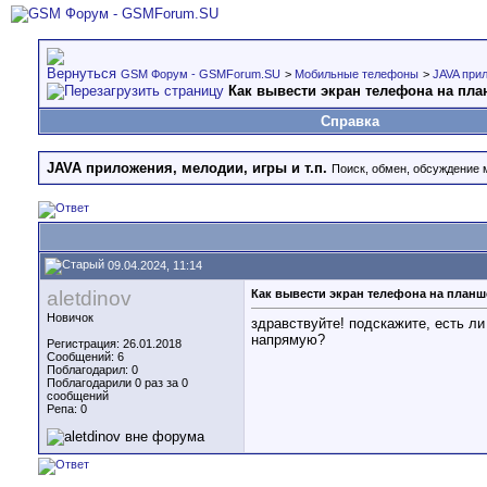
GSM Форум - GSMForum.SU
>
Мобильные телефоны
>
JAVA прил
Как вывести экран телефона на план
Справка
JAVA приложения, мелодии, игры и т.п.
Поиск, обмен, обсуждение м
09.04.2024, 11:14
aletdinov
Как вывести экран телефона на планше
Новичок
здравствуйте! подскажите, есть л
напрямую?
Регистрация: 26.01.2018
Сообщений: 6
Поблагодарил: 0
Поблагодарили 0 раз за 0
сообщений
Репа:
0