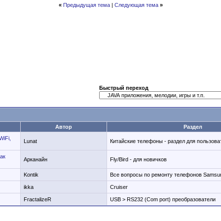
«
Предыдущая тема
|
Следующая тема
»
Быстрый переход
Автор
Раздел
WiFi,
Lunat
Китайские телефоны - раздел для пользова
ак
Арканайн
Fly/Bird - для новичков
Kontik
Все вопросы по ремонту телефонов Samsu
ikka
Cruiser
FractalizeR
USB > RS232 (Com port) преобразователи