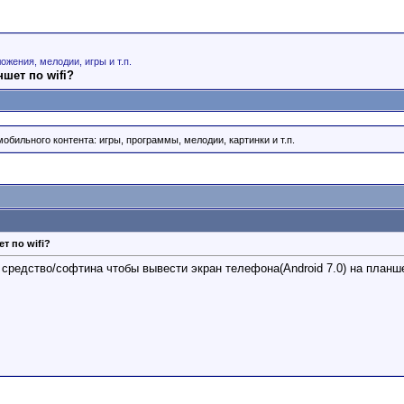
ожения, мелодии, игры и т.п.
шет по wifi?
обильного контента: игры, программы, мелодии, картинки и т.п.
т по wifi?
и средство/софтина чтобы вывести экран телефона(Android 7.0) на пла