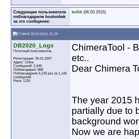
Следующие пользователи
kotlik
(06.03.2015)
поблагодарили bostonbek
за это сообщение:
20.04.2015, 21:29
DB2020_Logs
ChimeraTool - B
Почетный пользователь
etc..
Регистрация: 30.01.2007
Адрес: China
Dear Chimera T
Сообщений: 2,945
Поблагодарил: 868
Поблагодарили 3,135 раз за 1,145
сообщений
Репа:
1225
The year 2015 ha
partially due to 
background work
Now we are hap