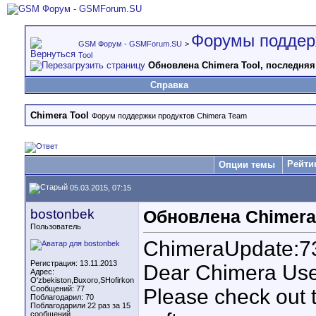
Форумы поддер
GSM Форум - GSMForum.SU
>
Tool
Обновлена Chimera Tool, последняя
Справка
Chimera Tool
Форум поддержки продуктов Chimera Team
Рейти
Опции темы
05.03.2015, 07:15
bostonbek
Обновлена Chimera
Пользователь
ChimeraUpdate:
Регистрация: 13.11.2013
Dear Chimera Use
Адрес:
O'zbekiston,Buxoro,SHofirkon
Сообщений: 77
Please check out 
Поблагодарил: 70
Поблагодарили 22 раз за 15
сообщений