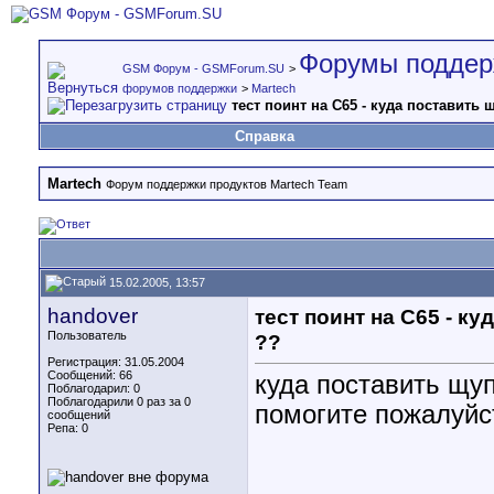
Форумы поддер
GSM Форум - GSMForum.SU
>
форумов поддержки
>
Martech
тест поинт на С65 - куда поставить 
Справка
Martech
Форум поддержки продуктов Martech Team
15.02.2005, 13:57
handover
тест поинт на С65 - к
Пользователь
??
Регистрация: 31.05.2004
Сообщений: 66
куда поставить щуп
Поблагодарил: 0
Поблагодарили 0 раз за 0
помогите пожалуйста
сообщений
Репа:
0