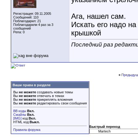
Регистрация: 09.11.2005
Ага, нашел сам.
Сообщений: 110
Поблагодарил: 21
Искать его надо на
Поблагодарили 4 раз за 3
сообщений
крышкой
Репа:
0
Последний раз редакти
«
Предыдущ
Ваши права в разделе
Вы
не можете
создавать новые темы
Вы
не можете
отвечать в темах
Вы
не можете
прикреплять вложения
Вы
не можете
редактировать свои сообщения
BB коды
Вкл.
Смайлы
Вкл.
[IMG]
код
Вкл.
HTML код
Выкл.
Быстрый переход
Правила форума