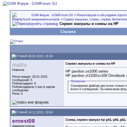
GSM Форум - GSMForum.SU
>
Ремонтируем и обсуждаем портат
микрокомпьютеров
>
Сервис мануалы, схемы, сервис бюллетени
Сервис мануалы и схемы на HP
Справка
08.02.2015, 15:34
malzu
Сервис мануалы и схемы на HP
Новичок
HP pavilion ze1000 series
HP pavilion zt1100/zx100 Omnibook 
Регистрация: 18.01.2015
Сообщений: 5
Вложения
Поблагодарил: 0
Скачивание файлов доступно только 
Поблагодарили 2 раз в одном
всего 0 сообщений. За написание флу
сообщении
Репа:
0
14.12.2015, 10:04
ernest08
Схема, сервис мануал hp g42, g56, g62, 
Администратор