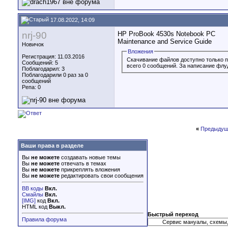
17.08.2022, 14:09
nrj-90
HP ProBook 4530s Notebook PC
Maintenance and Service Guide
Новичок
Вложения
Регистрация: 11.03.2016
Скачивание файлов доступно только 
Сообщений: 5
всего 0 сообщений. За написание флу
Поблагодарил: 3
Поблагодарили 0 раз за 0
сообщений
Репа:
0
«
Предыдущ
Ваши права в разделе
Вы
не можете
создавать новые темы
Вы
не можете
отвечать в темах
Вы
не можете
прикреплять вложения
Вы
не можете
редактировать свои сообщения
BB коды
Вкл.
Смайлы
Вкл.
[IMG]
код
Вкл.
HTML код
Выкл.
Быстрый переход
Правила форума