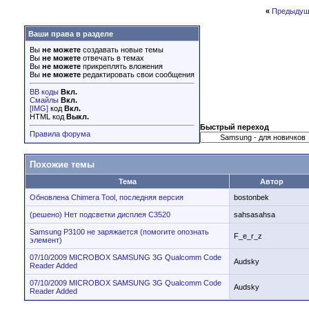
«
Предыдущ
Ваши права в разделе
Вы
не можете
создавать новые темы
Вы
не можете
отвечать в темах
Вы
не можете
прикреплять вложения
Вы
не можете
редактировать свои сообщения
BB коды
Вкл.
Смайлы
Вкл.
[IMG]
код
Вкл.
HTML код
Выкл.
Быстрый переход
Правила форума
Похожие темы
Тема
Автор
Обновлена Chimera Tool, последняя версия
bostonbek
(решено) Нет подсветки дисплея C3520
sahsasahsa
Samsung P3100 не заряжается (помогите опознать
F_e_r_z
элемент)
07/10/2009 MICROBOX SAMSUNG 3G Qualcomm Code
Audsky
Reader Added
07/10/2009 MICROBOX SAMSUNG 3G Qualcomm Code
Audsky
Reader Added