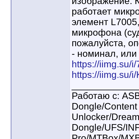
изображение. К
работает микро
элемент L7005,
микрофона (суд
пожалуйста, оп
- номинал, или
https://iimg.su/i
https://iimg.su
____________
Работаю с: ASB
Dongle/Content 
Unlocker/Drea
Dongle/UFS/IN
Pro/MTBox/MXB