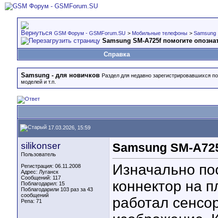
GSM Форум - GSMForum.SU
>
Мобильные телефоны
>
Samsung
Samsung SM-A725f помогите опозна
Справка
Samsung - для новичков
Раздел для недавно зарегистрировавшихся по
моделей и т.п.
17.03.2026, 15:59
silikonser
Samsung SM-A725
Пользователь
Изначально по
Регистрация: 06.11.2008
Адрес: Луганск
Сообщений: 117
коннектор на п
Поблагодарил: 15
Поблагодарили 103 раз за 43
сообщений
работал сенсор
Репа:
71