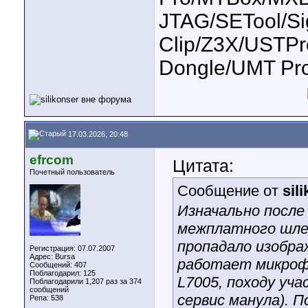
JTAG/SETool/S
Clip/Z3X/USTP
Dongle/UMT Pr
17.03.2026, 20:48
efrcom
Цитата:
Почетный пользователь
Сообщение от
sil
Изначально после
межплатного шлей
пропадало изобра
Регистрация: 07.07.2007
Адрес: Bursa
работает микроф
Сообщений: 407
Поблагодарил: 125
L7005, походу уча
Поблагодарили 1,207 раз за 374
сообщений
сервис манула). 
Репа:
538